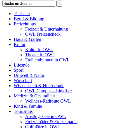
Titelseite
Beruf & Bildung
Freizeittipps
Freizeit & Unterhaltung
OWL Freizeitcheck
Haus & Garten
Kultur
Kultur in OWL
Theater in OWL
Freilichtbühnen in OWL
Lifestyle
Sport
Umwelt & Natur
Wirtschaft
Wissenschaft & Hochschule
OWL Campus – Linkliste
Medizin & Gesundheit
Wellness-Radroute OWL
Kind & Familie
Tourismus
Ausflugsziele in OWL
Freizeitbäder & Freizeitparks
Golfplätze in OWL