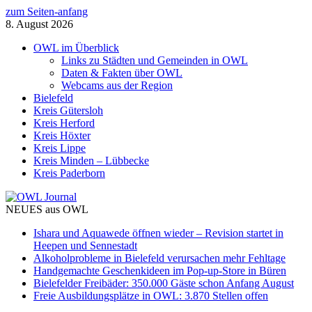
zum Seiten-anfang
8. August 2026
OWL im Überblick
Links zu Städten und Gemeinden in OWL
Daten & Fakten über OWL
Webcams aus der Region
Bielefeld
Kreis Gütersloh
Kreis Herford
Kreis Höxter
Kreis Lippe
Kreis Minden – Lübbecke
Kreis Paderborn
NEUES aus OWL
Ishara und Aquawede öffnen wieder – Revision startet in
Heepen und Sennestadt
Alkoholprobleme in Bielefeld verursachen mehr Fehltage
Handgemachte Geschenkideen im Pop-up-Store in Büren
Bielefelder Freibäder: 350.000 Gäste schon Anfang August
Freie Ausbildungsplätze in OWL: 3.870 Stellen offen