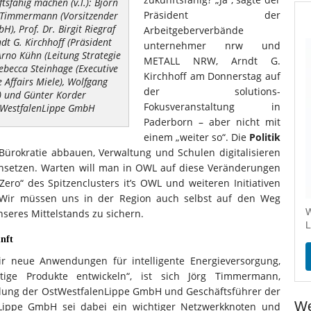
sfähig machen (v.l.): Björn
Präsident der
 Timmermann (Vorsitzender
, Prof. Dr. Birgit Riegraf
Arbeitgeberverbände
dt G. Kirchhoff (Präsident
unternehmer nrw und
no Kühn (Leitung Strategie
METALL NRW, Arndt G.
ebecca Steinhage (Executive
Kirchhoff am Donnerstag auf
Affairs Miele), Wolfgang
der solutions-
 und Günter Korder
Fokusveranstaltung in
OstWestfalenLippe GmbH
Paderborn – aber nicht mit
einem „weiter so“. Die
Politik
 Bürokratie abbauen, Verwaltung und Schulen digitalisieren
nsetzen. Warten will man in OWL auf diese Veränderungen
.Zero“ des Spitzenclusters it’s OWL und weiteren Initiativen
 „Wir müssen uns in der Region auch selbst auf den Weg
W
seres Mittelstands zu sichern.
L
unft
 neue Anwendungen für intelligente Energieversorgung,
tige Produkte entwickeln“, ist sich Jörg Timmermann,
mlung der OstWestfalenLippe GmbH und Geschäftsführer der
We
nLippe GmbH sei dabei ein wichtiger Netzwerkknoten und