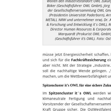
Wollen den Industriestandort OWL zukunft
Böker (Geschäftsführer OWL GmbH), Jörg
der Gesellschafterversammlung OWL GmbH)
(Präsidentin Universität Paderborn), Arn
METALL NRW und unternehmer nrw), Dr. Ar
& Forschung und Entwicklung it ́s OWL), R
Director Human Resources & Corporate 
Marquardt (Prokurist OWL GmbH)
(Geschäftsführer it’s OWL). Foto: 
müsse jetzt Energiesicherheit schaffen,
und sich für die
Fachkräftesicherung
ei
aber nicht. Mit der Strategie „Industrie
soll die nachhaltige Wende gelingen.
machen, um die Wettbewerbsfähigkeit un
Spitzencluster it’s OWL für eine sichere Zuk
Im
Spitzencluster it´s OWL
werden wir
klimaneutrale Fertigung und nachhal
Vorsitzender der Gesellschafterversam
Kraft Gruppe sicher. Die OstWestfale