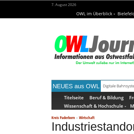
7. August 2026
OWL im Überblick
Bielefel
NEUES aus OWL
Digitale Bahnsys
Waldbrandgefahr 
Titelseite
Beruf & Bildung
Fr
Wissenschaft & Hochschule
M
-
Kreis Paderborn
Wirtschaft
Industriestando