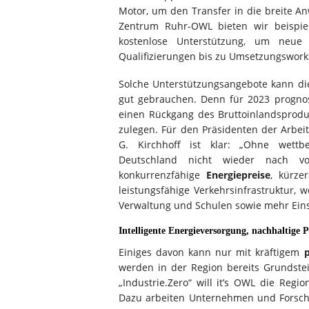
Motor, um den Transfer in die breite A
Zentrum Ruhr-OWL bieten wir beispie
kostenlose Unterstützung, um neue 
Qualifizierungen bis zu Umsetzungsworks
Solche Unterstützungsangebote kann die
gut gebrauchen. Denn für 2023 prognos
einen Rückgang des Bruttoinlandsprod
zulegen. Für den Präsidenten der Arb
G. Kirchhoff ist klar: „Ohne wettb
Deutschland nicht wieder nach vo
konkurrenzfähige
Energiepreise
, kürze
leistungsfähige Verkehrsinfrastruktur, 
Verwaltung und Schulen sowie mehr Einsa
Intelligente Energieversorgung,
nachhaltige 
Einiges davon kann nur mit kräftigem
werden in der Region bereits Grundste
„Industrie.Zero“ will it’s OWL die Reg
Dazu arbeiten Unternehmen und Forsch