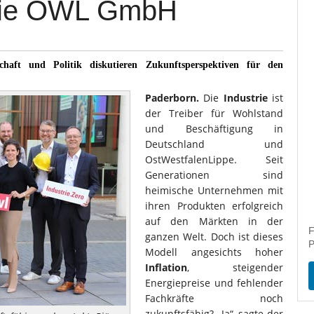
 die OWL GmbH
chaft und Politik diskutieren Zukunftsperspektiven für den
Paderborn.
Die
Industrie
ist
der Treiber für Wohlstand
und Beschäftigung in
Deutschland und
OstWestfalenLippe. Seit
Generationen sind
heimische Unternehmen mit
ihren Produkten erfolgreich
auf den Märkten in der
F
ganzen Welt. Doch ist dieses
P
Modell angesichts hoher
Inflation
, steigender
Energiepreise und fehlender
Fachkräfte noch
zukunftsfähig? „Ja“, sagte der