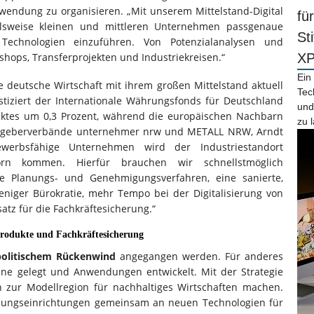
nwendung zu organisieren. „Mit unserem Mittelstand-Digital
fü
lsweise kleinen und mittleren Unternehmen passgenaue
St
Technologien einzuführen. Von Potenzialanalysen und
hops, Transferprojekten und Industriekreisen.“
X
Ein
 deutsche Wirtschaft mit ihrem großen Mittelstand aktuell
Tec
tiziert der Internationale Währungsfonds für Deutschland
und
uktes um 0,3 Prozent, während die europäischen Nachbarn
zu 
eitgeberverbände unternehmer nrw und METALL NRW, Arndt
ewerbsfähige Unternehmen wird der Industriestandort
rn kommen. Hierfür brauchen wir schnellstmöglich
re Planungs- und Genehmigungsverfahren, eine sanierte,
weniger Bürokratie, mehr Tempo bei der Digitalisierung von
tz für die Fachkräftesicherung.“
Produkte
und Fachkräftesicherung
politischem Rückenwind
angegangen werden. Für anderes
ine gelegt und Anwendungen entwickelt. Mit der Strategie
ion zur Modellregion für nachhaltiges Wirtschaften machen.
ungseinrichtungen gemeinsam an neuen Technologien für