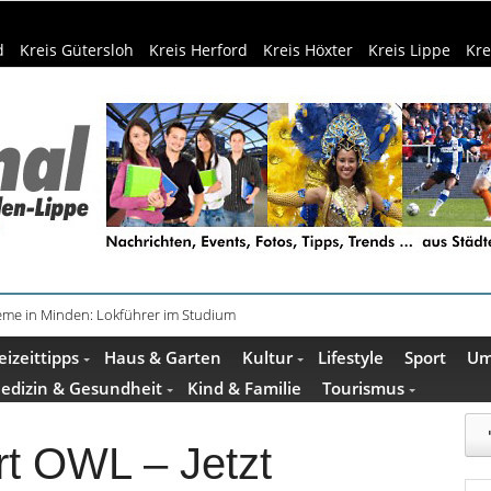
d
Kreis Gütersloh
Kreis Herford
Kreis Höxter
Kreis Lippe
Kre
teme in Minden: Lokführer im Studium
beim Camping: Das sollten Reisende beachten
eizeittipps
Haus & Garten
Kultur
Lifestyle
Sport
Um
edizin & Gesundheit
Kind & Familie
Tourismus
rt OWL – Jetzt