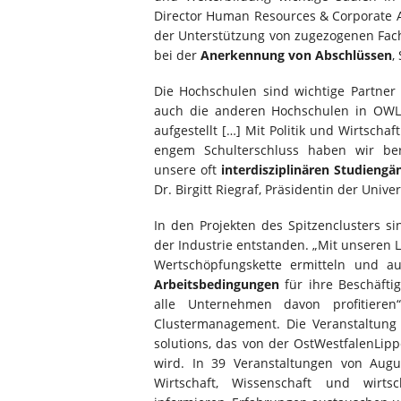
Director Human Resources & Corporate Aff
der Unterstützung von zugezogenen Fach
bei der
Anerkennung von Abschlüssen
,
Die Hochschulen sind wichtige Partner 
auch die anderen Hochschulen in OWL s
aufgestellt […] Mit Politik und Wirtsch
engem Schulterschluss haben wir ber
unsere oft
interdisziplinären Studiengä
Dr. Birgitt Riegraf, Präsidentin der Unive
In den Projekten des Spitzenclusters si
der Industrie entstanden. „Mit unseren
Wertschöpfungskette ermitteln und aus
Arbeitsbedingungen
für ihre Beschäfti
alle Unternehmen davon profitieren
Clustermanagement. Die Veranstaltung
solutions, das von der OstWestfalenLip
wird. In 39 Veranstaltungen von Aug
Wirtschaft, Wissenschaft und wirts