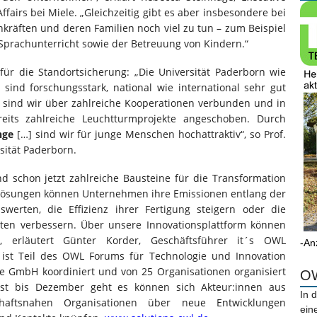
airs bei Miele. „Gleichzeitig gibt es aber insbesondere bei
kräften und deren Familien noch viel zu tun – zum Beispiel
 Sprachunterricht sowie der Betreuung von Kindern.“
für die Standortsicherung: „Die Universität Paderborn wie
ind forschungsstark, national wie international sehr gut
aft sind wir über zahlreiche Kooperationen verbunden und in
eits zahlreiche Leuchtturmprojekte angeschoben. Durch
nge
[…] sind wir für junge Menschen hochattraktiv“, so Prof.
rsität Paderborn.
nd schon jetzt zahlreiche Bausteine für die Transformation
 Lösungen können Unternehmen ihre Emissionen entlang der
werten, die Effizienz ihrer Fertigung steigern oder die
gten verbessern. Über unsere Innovationsplattform können
“, erläutert Günter Korder, Geschäftsführer it´s OWL
-An
 ist Teil des OWL Forums für Technologie und Innovation
pe GmbH koordiniert und von 25 Organisationen organisiert
OW
ust bis Dezember geht es können sich Akteur:innen aus
In 
chaftsnahen Organisationen über neue Entwicklungen
ein