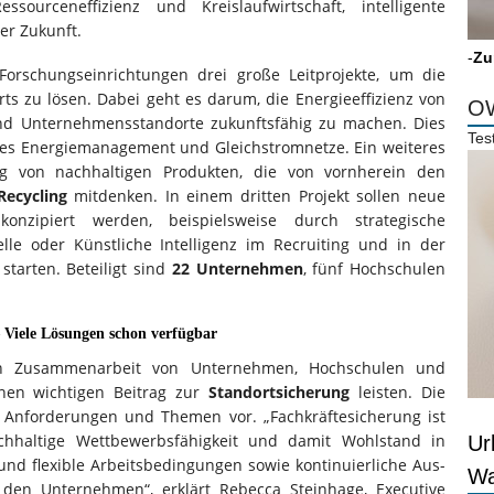
ourceneffizienz und Kreislaufwirtschaft, intelligente
er Zukunft.
-
Zu
orschungseinrichtungen drei große Leitprojekte, um die
ts zu lösen. Dabei geht es darum, die Energieeffizienz von
OW
nd Unternehmensstandorte zukunftsfähig zu machen. Dies
Tes
entes Energiemanagement und Gleichstromnetze. Ein weiteres
ng von nachhaltigen Produkten, die von vornherein den
Recycling
mitdenken. In einem dritten Projekt sollen neue
onzipiert werden, beispielsweise durch strategische
lle oder Künstliche Intelligenz im Recruiting und in der
starten. Beteiligt sind
22 Unternehmen
, fünf Hochschulen
– Viele Lösungen schon verfügbar
gen Zusammenarbeit von Unternehmen, Hochschulen und
inen wichtigen Beitrag zur
Standortsicherung
leisten. Die
 Anforderungen und Themen vor. „Fachkräftesicherung ist
chhaltige Wettbewerbsfähigkeit und damit Wohlstand in
Ur
 und flexible Arbeitsbedingungen sowie kontinuierliche Aus-
Wa
 den Unternehmen“, erklärt Rebecca Steinhage, Executive