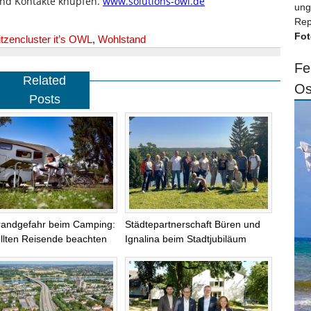
und Kontakte knüpfen.
www.solutions-owl.de
ung
Rep
Fot
tzencluster it’s OWL
,
Wohlstand
Fe
Related
Os
Posts
randgefahr beim Camping:
Städtepartnerschaft Büren und
llten Reisende beachten
Ignalina beim Stadtjubiläum