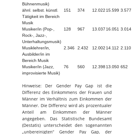
Bühnenmusik)
ähnl. selbst. künstl.
151
374
12.022
15.599
3.577
Tätigkeit im Bereich
Musik
Musiker/in (Pop-,
128
967
13.037
16.051
3.014
Rock-, Jazz-,
Unterhaltungsmusik)
Musiklehrer/in,
2.346
2.432
12.002
14.112
2.110
Ausbilder/in im
Bereich Musik
Musiker/in (Jazz,
76
560
12.398
13.050
652
improvisierte Musik)
Hinweise: Der Gender Pay Gap ist die
Differenz des Einkommens der Frauen und
Männer im Verhältnis zum Einkommen der
Männer. Die Differenz wird als prozentualer
Anteil am Einkommen der Männer
angegeben. Das Statistische Bundesamt
(Destatis) unterscheidet den sogenannten
„unbereinigten“ Gender Pay Gap, der