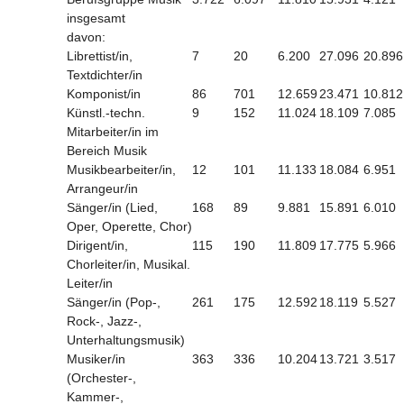
insgesamt
davon:
Librettist/in,
7
20
6.200
27.096
20.896
Textdichter/in
Komponist/in
86
701
12.659
23.471
10.812
Künstl.-techn.
9
152
11.024
18.109
7.085
Mitarbeiter/in im
Bereich Musik
Musikbearbeiter/in,
12
101
11.133
18.084
6.951
Arrangeur/in
Sänger/in (Lied,
168
89
9.881
15.891
6.010
Oper, Operette, Chor)
Dirigent/in,
115
190
11.809
17.775
5.966
Chorleiter/in, Musikal.
Leiter/in
Sänger/in (Pop-,
261
175
12.592
18.119
5.527
Rock-, Jazz-,
Unterhaltungsmusik)
Musiker/in
363
336
10.204
13.721
3.517
(Orchester-,
Kammer-,