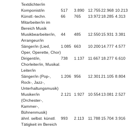
Textdichter/in
Komponist/in
517
3.890
12.755
22.968
10.213
Künstl.-techn.
66
765
13.972
18.285
4.313
Mitarbeiter/in im
Bereich Musik
Musikbearbeiter/in,
44
485
12.550
15.931
3.381
Arrangeur/in
Sänger/in (Lied,
1.085
663
10.200
14.777
4.577
Oper, Operette, Chor)
Dirigent/in,
738
1.137
11.667
18.277
6.610
Chorleiter/in, Musikal.
Leiter/in
Sänger/in (Pop-,
1.206
956
12.301
21.105
8.804
Rock-, Jazz-,
Unterhaltungsmusik)
Musiker/in
2.121
1.927
10.554
13.081
2.527
(Orchester-,
Kammer-,
Bühnenmusik)
ähnl. selbst. künstl.
993
2.113
11.788
15.704
3.916
Tätigkeit im Bereich