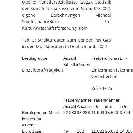
Quelle: Künstlersozialkasse (2022). Statistik
der Künstlersozialkasse zum Stand 04/2022;
eigene Berechnungen Michael
Söndermann/Büro für
Kulturwirtschaftsforschung, Köln
Tab. 3: Strukturdaten zum Gender Pay Gap
in den Musikberufen in Deutschland, 2022
Berufsgruppe
Anzahl
Freiberufliches
Ein-
Künstler/innen
Einzelberuf/Tätigkeit
Einkommen je
komme
versicherte/r
Künstler/in
Frauen
Männer
Frauen
Männer
Anzahl
Anzahl
in €
in €
in €
Berufsgruppe Musik
22.283
33.236
11.999
15.643
3.644
insgesamt
davon:
Librettist/in,
46
102
11.022
25.832
14.810