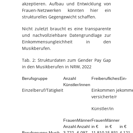
akzeptieren. Aufbau und Entwicklung von
Frauen-Netzwerken könnten hier ein
strukturelles Gegengewicht schaffen.
Nicht zuletzt braucht es eine transparente
und nachvollziehbare Datengrundlage zur
Einkommensungleichheit in den
Musikberufen.
Tab. 2: Strukturdaten zum Gender Pay Gap
in den Musikberufen in NRW, 2022
Berufsgruppe
Anzahl
Freiberufliches
Ein-
Künstler/innen
Einzelberuf/Tätigkeit
Einkommen je
komme
versicherte/r
Künstler/in
Frauen
Männer
Frauen
Männer
Anzahl
Anzahl
in €
in €
in €
Berufsgruppe Musik
3.722
6.097
11.810
15.931
4.121