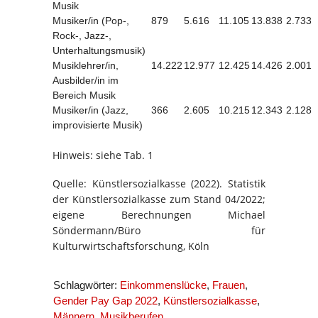
Musik
Musiker/in (Pop-,
879
5.616
11.105
13.838
2.733
Rock-, Jazz-,
Unterhaltungsmusik)
Musiklehrer/in,
14.222
12.977
12.425
14.426
2.001
Ausbilder/in im
Bereich Musik
Musiker/in (Jazz,
366
2.605
10.215
12.343
2.128
improvisierte Musik)
Hinweis: siehe Tab. 1
Quelle: Künstlersozialkasse (2022). Statistik
der Künstlersozialkasse zum Stand 04/2022;
eigene Berechnungen Michael
Söndermann/Büro für
Kulturwirtschaftsforschung, Köln
Schlagwörter:
Einkommenslücke
,
Frauen
,
Gender Pay Gap 2022
,
Künstlersozialkasse
,
Männern
,
Musikberufen