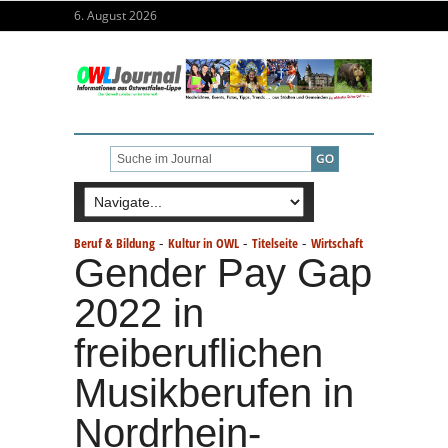
6. August 2026
-
-
-
Beruf & Bildung
Kultur in OWL
Titelseite
Wirtschaft
Gender Pay Gap
2022 in
freiberuflichen
Musikberufen in
Nordrhein-