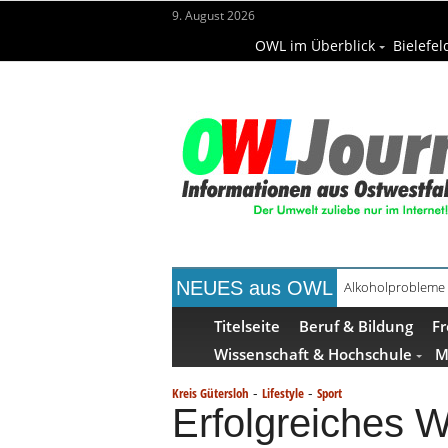
9. August 2026
OWL im Überblick
Bielefel
NEUES aus OWL
Handgemachte Ge
Titelseite
Beruf & Bildung
Fr
Wissenschaft & Hochschule
M
-
-
Kreis Gütersloh
Lifestyle
Sport
Erfolgreiches W