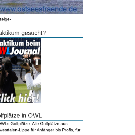
zeige-
aktikum gesucht?
lfplätze in OWL