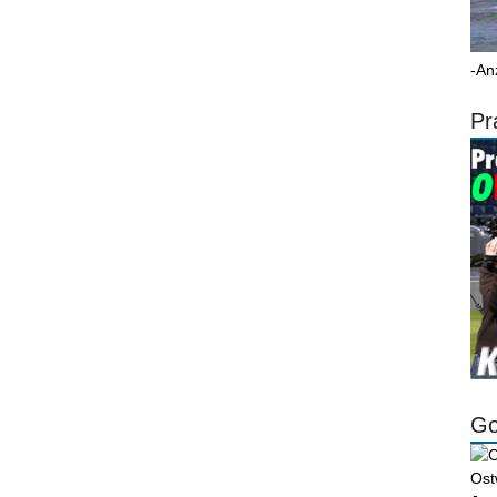
-An
Pr
Go