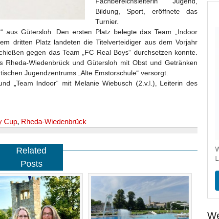
Fachbereichsleiterin Jugend,
Bildung, Sport, eröffnete das
Turnier.
“ aus Gütersloh. Den ersten Platz belegte das Team „Indoor
dem dritten Platz landeten die Titelverteidiger aus dem Vorjahr
-Schießen gegen das Team „FC Real Boys“ durchsetzen konnte.
us Rheda-Wiedenbrück und Gütersloh mit Obst und Getränken
dtischen Jugendzentrums „Alte Emstorschule“ versorgt.
und „Team Indoor“ mit Melanie Wiebusch (2.v.l.), Leiterin des
ay Cup
,
Rheda-Wiedenbrück
W
Related
L
Posts
We