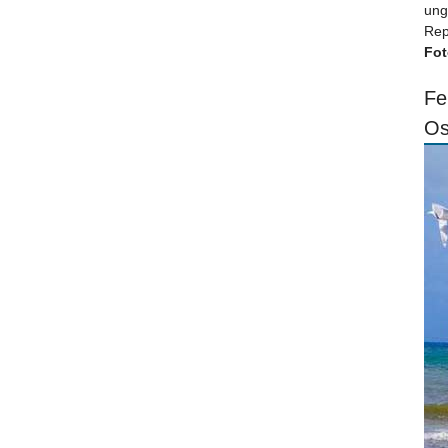
ung
Rep
Fot
Fe
Os