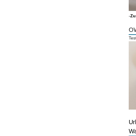
-
Zu
OW
Tes
Ur
Wa