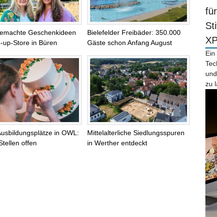
fü
St
emachte Geschenkideen
Bielefelder Freibäder: 350.000
X
-up-Store in Büren
Gäste schon Anfang August
Ein
Tec
und
zu 
Ausbildungsplätze in OWL:
Mittelalterliche Siedlungsspuren
Stellen offen
in Werther entdeckt