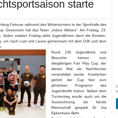
htsportsaison starte
nfang Februar während des Winterturniers in der Sporthalle des
p. Gewonnen hat das Team „Indoor Allstars“. Am Freitag, 23.
n. Jeden zweiten Freitag steht Jugendlichen dann die Einstein-
gung, um nach Lust und Laune gemeinsam mit dem DJK und dem
n.
Rund 130 Jugendliche und
Besucher kamen zum
diesjährigen Fair Play Cup, der
dieses Mal als Nachtturnier
veranstaltet wurde. Inzwischen
gehört der Cup fest zum
jährlichen Programm des
F
Jugendtreffs Indoor. Neben dem
P
Turniersieg wurde auch um die
Auszeichnung als fairste
Mannschaft gespielt. Dr. Ina
Epkenhans-Behr,