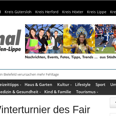
d
Kreis Gütersloh
Kreis Herford
Kreis Höxter
Kreis Lippe
Kre
schenkideen im Pop-up-Store in Büren
eizeittipps
Haus & Garten
Kultur
Lifestyle
Sport
Um
edizin & Gesundheit
Kind & Familie
Tourismus
interturnier des Fair