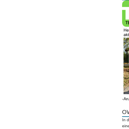
-An
OW
In 
ein