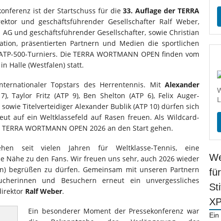
konferenz ist der Startschuss für die
33. Auflage der TERRA
rektor und geschäftsführender Gesellschafter Ralf Weber,
AG und geschäftsführender Gesellschafter, sowie Christian
tion, präsentierten Partnern und Medien die sportlichen
 ATP-500-Turniers. Die TERRA WORTMANN OPEN finden vom
in Halle (Westfalen) statt.
nternationaler Topstars des Herrentennis. Mit
Alexander
W
), Taylor Fritz (ATP 9), Ben Shelton (ATP 6), Felix Auger-
L
 sowie Titelverteidiger Alexander Bublik (ATP 10) dürfen sich
t auf ein Weltklassefeld auf Rasen freuen. Als Wildcard-
 TERRA WORTMANN OPEN 2026 an den Start gehen.
 seit vielen Jahren für Weltklasse-Tennis, eine
We
 Nähe zu den Fans. Wir freuen uns sehr, auch 2026 wieder
alen) begrüßen zu dürfen. Gemeinsam mit unseren Partnern
fü
cherinnen und Besuchern erneut ein unvergessliches
St
direktor
Ralf Weber
.
X
Ein besonderer Moment der Pressekonferenz war
Ein