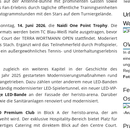
s auf der Antenne-Bühne mit prominenten Gästen sowie
Tes
 Fan-Erlebnis durch tägliche öffentliche Trainingseinheiten
Autogrammstunden mit den Stars auf dem Turniergelände.
Ur
Wa
ssonntag,
14. Juni 2026
, die
Naidi One Point Trophy
. Die
ormats werden beim TC Blau-Weiß Halle ausgetragen, bevor
en Court der TERRA WORTMANN OPEN stattfindet. Moderiert
OW
 Stach. Ergänzt wird das Teilnehmerfeld durch Profispieler,
 ein außergewöhnliches Tennis- und Unterhaltungserlebnis
In 
ein
ung
 zugleich ein weiteres Kapitel in der Geschichte des
Rep
 im Jahr 2025 gestarteten Modernisierungsmaßnahmen rund
Fot
rangetrieben. Dazu zählen unter anderem neue LED-Banden
tändig modernisierter LED-Spielertunnel, ein neuer LED-VIP-
Fe
ge LED-Bande
an der Fassade der heristo-arena. Darüber
Os
ie die Sanitäranlagen renoviert und modernisiert.
O Premium Club
in Block A der heristo-arena, der am
-An
eweiht wird. Der exklusive Hospitality-Bereich bietet Platz für
rtiges Catering mit direktem Blick auf den Centre Court.
Pr