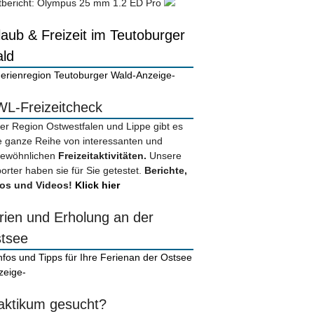
tbericht: Olympus 25 mm 1.2 ED Pro
laub & Freizeit im Teutoburger
ld
-Anzeige-
L-Freizeitcheck
der Region Ostwestfalen und Lippe gibt es
e ganze Reihe von interessanten und
ewöhnlichen
Freizeitaktivitäten.
Unsere
orter haben sie für Sie getestet.
Berichte,
os und Videos!
Klick hier
rien und Erholung an der
tsee
zeige-
aktikum gesucht?