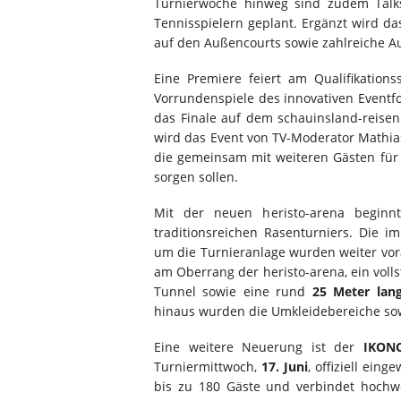
Turnierwoche hinweg sind zudem Talk
Tennisspielern geplant. Ergänzt wird das
auf den Außencourts sowie zahlreiche 
Eine Premiere feiert am Qualifikation
Vorrundenspiele des innovativen Eventf
das Finale auf dem schauinsland-reis
wird das Event von TV-Moderator Mathias
die gemeinsam mit weiteren Gästen für
sorgen sollen.
Mit der neuen heristo-arena beginnt
traditionsreichen Rasenturniers. Die
um die Turnieranlage wurden weiter vo
am Oberrang der heristo-arena, ein volls
Tunnel sowie eine rund
25 Meter lan
hinaus wurden die Umkleidebereiche sow
Eine weitere Neuerung ist der
IKON
Turniermittwoch,
17. Juni
, offiziell eing
bis zu 180 Gäste und verbindet hochwe