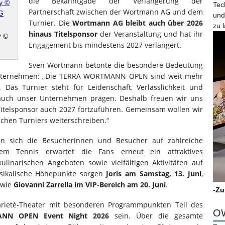
die Bekanntgabe der Verlängerung der
Tec
Partnerschaft zwischen der Wortmann AG und dem
und
Turnier. Die
Wortmann AG bleibt auch über 2026
zu 
hinaus Titelsponsor
der Veranstaltung und hat ihr
y ©
Engagement bis mindestens 2027 verlängert.
Sven Wortmann betonte die besondere Bedeutung
 Unternehmen: „Die TERRA WORTMANN OPEN sind weit mehr
. Das Turnier steht für Leidenschaft, Verlässlichkeit und
ie auch unser Unternehmen prägen. Deshalb freuen wir uns
s Titelsponsor auch 2027 fortzuführen. Gemeinsam wollen wir
eichen Turniers weiterschreiben.“
en sich die Besucherinnen und Besucher auf zahlreiche
igem Tennis erwartet die Fans erneut ein attraktives
inarischen Angeboten sowie vielfältigen Aktivitäten auf
sikalische Höhepunkte sorgen
Joris am Samstag, 13. Juni
,
owie
Giovanni Zarrella im VIP-Bereich am 20. Juni
.
-
Zu
rieté-Theater mit besonderen Programmpunkten Teil des
OW
NN OPEN Event Night 2026
sein. Über die gesamte