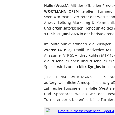
Halle (Westf.).
Mit der offiziellen Presse
WORTMANN OPEN
gefallen. Turnierdi
Sven Wortmann, Vertreter der Wortmann 
Anwey, Leitung Marketing & Kommunika
und organisatorischen Höhepunkte des
13. bis 21. Juni 2026
in der heristo-arena 
Im Mittelpunkt standen die Zusagen i
Zverev (ATP 3)
, Daniil Medvedev (ATP 7
Aliassime (ATP 5), Andrey Rublev (ATP 13)
die Zuschauerinnen und Zuschauer erneu
Spieler wird zudem
Nick Kyrgios
bei den
„Die TERRA WORTMANN OPEN stehen
außergewöhnliche Atmosphäre und große
zahlreiche Topspieler in Halle (Westf
und Sponsoren wollen wir den Besu
Turniererlebnis bieten“, erklärte Turnier