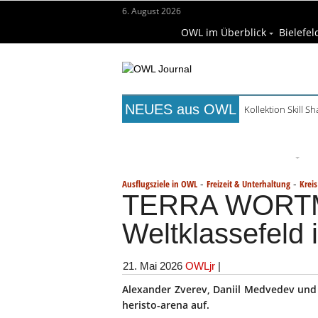
6. August 2026
OWL im Überblick
Bielefel
NEUES aus OWL
Kollektion Skill S
Titelseite
Beruf & Bildung
Fr
Wissenschaft & Hochschule
M
-
-
Ausflugsziele in OWL
Freizeit & Unterhaltung
Kreis
TERRA WORTM
Weltklassefeld 
21. Mai 2026
OWLjr
|
Alexander Zverev, Daniil Medvedev und 
heristo-arena auf.