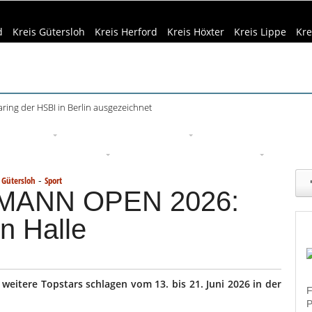
d
Kreis Gütersloh
Kreis Herford
Kreis Höxter
Kreis Lippe
Kre
haring der HSBI in Berlin ausgezeichnet
eizeittipps
Haus & Garten
Kultur
Lifestyle
Sport
Um
edizin & Gesundheit
Kind & Familie
Tourismus
-
 Gütersloh
Sport
ANN OPEN 2026:
in Halle
weitere Topstars schlagen vom 13. bis 21. Juni 2026 in der
F
P