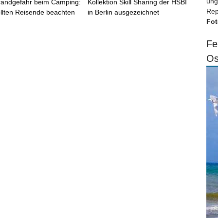
ung
randgefahr beim Camping:
Kollektion Skill Sharing der HSBI
Rep
llten Reisende beachten
in Berlin ausgezeichnet
Fot
Fe
Os