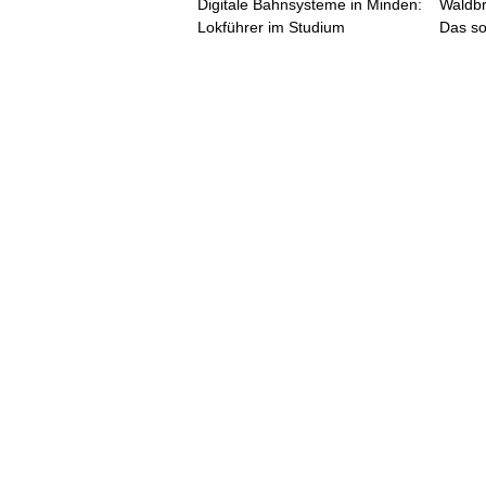
Digitale Bahnsysteme in Minden:
Waldb
Lokführer im Studium
Das so