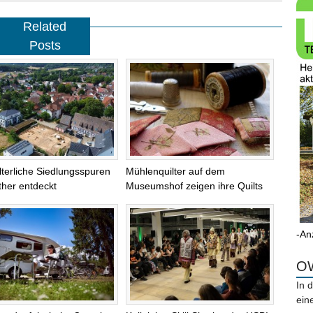
Related
Posts
alterliche Siedlungsspuren
Mühlenquilter auf dem
ther entdeckt
Museumshof zeigen ihre Quilts
-An
OW
In 
ein