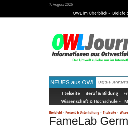
7. August 2026
OWL im Überblick
Bielefel
NEUES aus OWL
Digitale Bahnsys
Titelseite
Beruf & Bildung
Fr
Wissenschaft & Hochschule
M
-
-
-
Bielefeld
Freizeit & Unterhaltung
Titelseite
Wisse
FameLab Germa