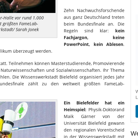
Zehn Nachwuchsforschende
aus ganz Deutschland treten
er-Halle vor rund 1.000
it größten FameLab-
beim Bundesfinale an. Die
rkstadt/ Sarah Jonek
Regeln sind klar:
kein
Fachjargon, keine
PowerPoint, kein Ablesen
.
blikum überzeugt werden.
tatt. Teilnehmen können Masterstudierende, Promovierende
 Naturwissenschaften und Sozialwissenschaften. Ihr Thema
len. Die Wissenswerkstadt Bielefeld organisiert jedes Jahr
undesfinale zählt zu den weltweit größten FameLab-
W
L
Ein Bielefelder hat ein
Heimspiel:
Physik-Doktorand
Maik Gärner von der
Universität Bielefeld gewann
den regionalen Vorentscheid
We
in der Wissenswerkstadt mit