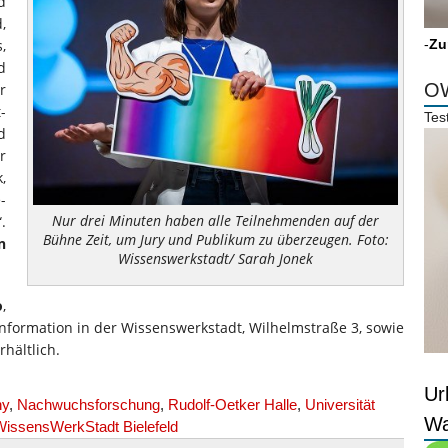
d
,
,
-
Zu
d
OW
r
-
Tes
d
r
,
-
Nur drei Minuten haben alle Teilnehmenden auf der
.
Bühne Zeit, um Jury und Publikum zu überzeugen. Foto:
n
Wissenswerkstadt/ Sarah Jonek
o
,
t-Information in der Wissenswerkstadt, Wilhelmstraße 3, sowie
rhältlich.
Ur
ny
,
Nachwuchsforschung
,
Rudolf-Oetker Halle
,
Universität
Wa
WissensWerkStadt Bielefeld