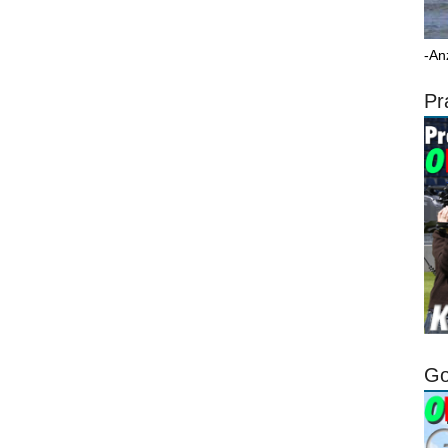
-An
Pr
Go