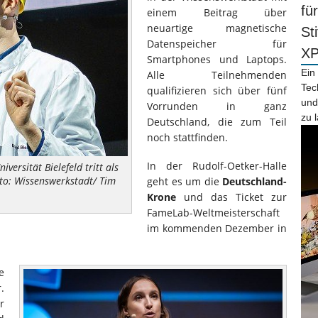
fü
einem Beitrag über
neuartige magnetische
St
Datenspeicher für
X
Smartphones und Laptops.
Ein
Alle Teilnehmenden
Tec
qualifizieren sich über fünf
und
Vorrunden in ganz
zu 
Deutschland, die zum Teil
noch stattfinden.
In der Rudolf-Oetker-Halle
ersität Bielefeld tritt als
to: Wissenswerkstadt/ Tim
geht es um die
Deutschland-
Krone
und das Ticket zur
FameLab-Weltmeisterschaft
im kommenden Dezember in
e
.
r