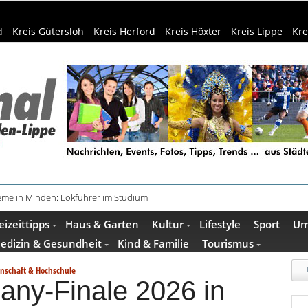
d
Kreis Gütersloh
Kreis Herford
Kreis Höxter
Kreis Lippe
Kre
teme in Minden: Lokführer im Studium
eizeittipps
Haus & Garten
Kultur
Lifestyle
Sport
Um
edizin & Gesundheit
Kind & Familie
Tourismus
nschaft & Hochschule
ny-Finale 2026 in