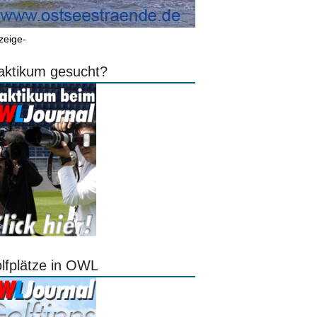
zeige-
aktikum gesucht?
lfplätze in OWL