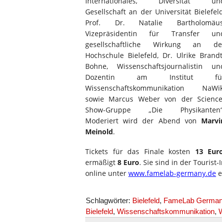
Internationales, Diversität un
Gesellschaft an der Universität Bielefeld
Prof. Dr. Natalie Bartholomäus
Vizepräsidentin für Transfer un
gesellschaftliche Wirkung an de
Hochschule Bielefeld, Dr. Ulrike Brandt
Bohne, Wissenschaftsjournalistin un
Dozentin am Institut fü
Wissenschaftskommunikation NaWik
sowie Marcus Weber von der Science
Show-Gruppe „Die Physikanten“
Moderiert wird der Abend von
Marvi
Meinold
.
Tickets für das Finale kosten
13 Eur
ermäßigt
8 Euro
. Sie sind in der Touris
online unter
www.famelab-germany.de
e
Schlagwörter:
Bielefeld
,
FameLab Germa
Bielefeld
,
Wissenschaftskommunikation
,