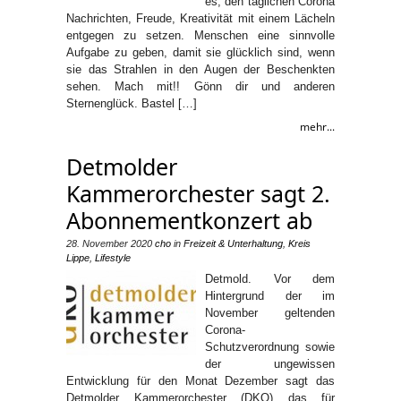
es, den täglichen Corona
Nachrichten, Freude, Kreativität mit einem Lächeln
entgegen zu setzen. Menschen eine sinnvolle
Aufgabe zu geben, damit sie glücklich sind, wenn
sie das Strahlen in den Augen der Beschenkten
sehen. Mach mit!! Gönn dir und anderen
Sternenglück. Bastel […]
mehr...
Detmolder
Kammerorchester sagt 2.
Abonnementkonzert ab
28. November 2020
cho
in
Freizeit & Unterhaltung
,
Kreis
Lippe
,
Lifestyle
Detmold. Vor dem
Hintergrund der im
November geltenden
Corona-
Schutzverordnung sowie
der ungewissen
Entwicklung für den Monat Dezember sagt das
Detmolder Kammerorchester (DKO) das für