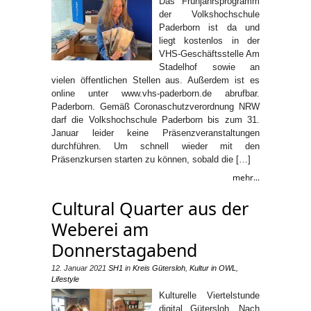
Das Frühjahrsprogramm
der Volkshochschule
Paderborn ist da und
liegt kostenlos in der
VHS-Geschäftsstelle Am
Stadelhof sowie an
vielen öffentlichen Stellen aus. Außerdem ist es
online unter www.vhs-paderborn.de abrufbar.
Paderborn. Gemäß Coronaschutzverordnung NRW
darf die Volkshochschule Paderborn bis zum 31.
Januar leider keine Präsenzveranstaltungen
durchführen. Um schnell wieder mit den
Präsenzkursen starten zu können, sobald die […]
mehr...
Cultural Quarter aus der
Weberei am
Donnerstagabend
12. Januar 2021
SH1
in
Kreis Gütersloh
,
Kultur in OWL
,
Lifestyle
Kulturelle Viertelstunde
digital Gütersloh. Nach