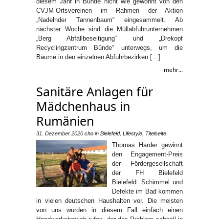
diesem Jahr in Bünde nicht wie gewohnt von den
CVJM-Ortsvereinen im Rahmen der Aktion
„Nadelnder Tannenbaum“ eingesammelt. Ab
nächster Woche sind die Müllabfuhrunternehmen
„Berg Abfallbeseitigung“ und „Drekopf
Recyclingzentrum Bünde“ unterwegs, um die
Bäume in den einzelnen Abfuhrbezirken […]
mehr...
Sanitäre Anlagen für
Mädchenhaus in
Rumänien
31. Dezember 2020
cho
in
Bielefeld
,
Lifestyle
,
Titelseite
Thomas Harder gewinnt
den Engagement-Preis
der Fördergesellschaft
der FH Bielefeld
Bielefeld. Schimmel und
Defekte im Bad kommen
in vielen deutschen Haushalten vor. Die meisten
von uns würden in diesem Fall einfach einen