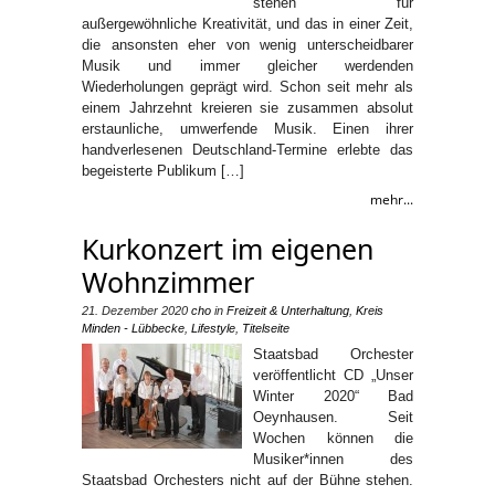
stehen für
außergewöhnliche Kreativität, und das in einer Zeit,
die ansonsten eher von wenig unterscheidbarer
Musik und immer gleicher werdenden
Wiederholungen geprägt wird. Schon seit mehr als
einem Jahrzehnt kreieren sie zusammen absolut
erstaunliche, umwerfende Musik. Einen ihrer
handverlesenen Deutschland-Termine erlebte das
begeisterte Publikum […]
mehr...
Kurkonzert im eigenen
Wohnzimmer
21. Dezember 2020
cho
in
Freizeit & Unterhaltung
,
Kreis
Minden - Lübbecke
,
Lifestyle
,
Titelseite
Staatsbad Orchester
veröffentlicht CD „Unser
Winter 2020“ Bad
Oeynhausen. Seit
Wochen können die
Musiker*innen des
Staatsbad Orchesters nicht auf der Bühne stehen.