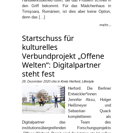
Handwerksbetrieb rufen, der das Problem schnell in
den Griff bekommt. Für das Mädchenhaus in
Timişoara, Rumänien, ist dies aber keine Option,
denn das […]
mehr...
Startschuss für
kulturelles
Verbundprojekt „Offene
Welten“: Digitalpartner
steht fest
28. Dezember 2020
cho
in
Kreis Herford
,
Lifestyle
Herford. Die Berliner
Entwickler*innen
Jennifer Aksu, Holger
Heißmeyer und
Sebastian Quack
komplettieren als
Digitalpartner das Team des
institutionsübergreifenden Forschungsprojekts