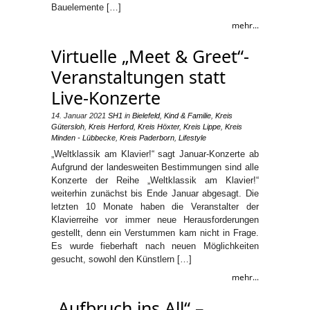
Bauelemente […]
mehr...
Virtuelle „Meet & Greet“-
Veranstaltungen statt
Live-Konzerte
14. Januar 2021
SH1
in
Bielefeld
,
Kind & Familie
,
Kreis
Gütersloh
,
Kreis Herford
,
Kreis Höxter
,
Kreis Lippe
,
Kreis
Minden - Lübbecke
,
Kreis Paderborn
,
Lifestyle
„Weltklassik am Klavier!“ sagt Januar-Konzerte ab
Aufgrund der landesweiten Bestimmungen sind alle
Konzerte der Reihe „Weltklassik am Klavier!“
weiterhin zunächst bis Ende Januar abgesagt. Die
letzten 10 Monate haben die Veranstalter der
Klavierreihe vor immer neue Herausforderungen
gestellt, denn ein Verstummen kam nicht in Frage.
Es wurde fieberhaft nach neuen Möglichkeiten
gesucht, sowohl den Künstlern […]
mehr...
„Aufbruch ins All“ –