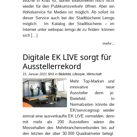
Woche in Kraft ist, dürfen Bibliotheken noch nicht
wieder für den Publikumsverkehr öffnen. Aber ein
Abholservice für Medien ist möglich. Ab sofort ist
dieser Service auch bei der Stadtbücherei Lemgo
möglich. Im Katalog der Stadtbücherei – im
Internet unter webopac.lemgo.de zu finden- können
sich […]
mehr...
Digitale EK LIVE sorgt für
Ausstellerrekord
15. Januar 2021
SH1
in
Bielefeld
,
Lifestyle
,
Wirtschaft
Mehr Top-Marken und
innovative neue
Aussteller denn je:
Bielefeld. In
Normalzeiten könnte die
EK/servicegroup wieder
einmal eine ausverkaufte EK LIVE vermelden, denn
mit mehr als 200 Ausstellern wären die
Messehallen des Mehrbranchenverbundes bis auf
den letzten der über 30.000 Quadratmeter belegt.