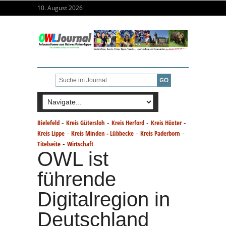
10. August 2026
-
-
-
-
Bielefeld
Kreis Gütersloh
Kreis Herford
Kreis Höxter
-
-
-
Kreis Lippe
Kreis Minden - Lübbecke
Kreis Paderborn
-
Titelseite
Wirtschaft
OWL ist
führende
Digitalregion in
Deutschland