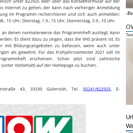
fonisch unter 822925 oder über das Kontaktformular auf der
ns Internet zu gehen, der kann nach vorheriger Anmeldung
-
Zu
eitung im Programm recherchieren und sich auch anmelden:
8., 15 Uhr; Dienstag, 1.9., 15 Uhr; Donnerstag, 3.9., 10 Uhr.
OW
oh, an denen normalerweise das Programmheft ausliegt, kann
Tes
den. Es dient dazu zu zeigen, dass die VHS präsent ist. Es
eder mit Bildungsangeboten zu befassen, wenn auch unter
gen als gewohnt. Für das Frühjahrssemester 2021 soll im
ogrammheft erscheinen. Schon jetzt sind zahlreiche
 (unter Vorbehalt) auf der Homepage zu buchen.
ernstraße 43, 33330 Gütersloh, Tel.
05241/822925
, E-
Ur
Wa