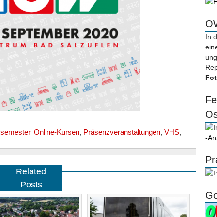
OW
In 
ein
ung
Rep
Fot
Fe
Os
tsemester
,
Online-Kursen
,
Präsenzveranstaltungen
,
VHS
,
-An
Pr
Related
Posts
Go