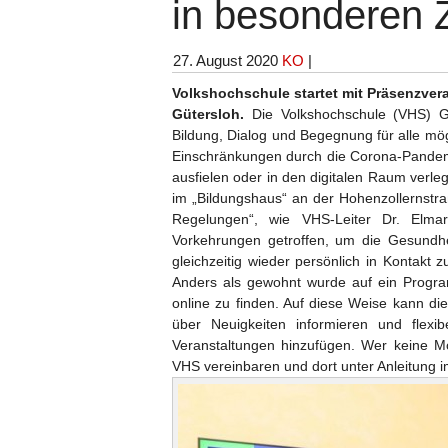
in besonderen 
27. August 2020
KO
|
Volkshochschule startet mit Präsenzver
Gütersloh.
Die Volkshochschule (VHS) Gü
Bildung, Dialog und Begegnung für alle mö
Einschränkungen durch die Corona-Pandem
ausfielen oder in den digitalen Raum verle
im „Bildungshaus“ an der Hohenzollernstraß
Regelungen“, wie VHS-Leiter Dr. Elmar
Vorkehrungen getroffen, um die Gesundh
gleichzeitig wieder persönlich in Kontakt
Anders als gewohnt wurde auf ein Progra
online zu finden. Auf diese Weise kann d
über Neuigkeiten informieren und flex
Veranstaltungen hinzufügen. Wer keine Mö
VHS vereinbaren und dort unter Anleitung 