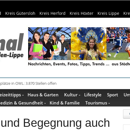
d
Kreis Gütersloh
Kreis Herford
Kreis Höxter
Kreis Lippe
Kre
plätze in OWL: 3.870 Stellen offen
eizeittipps
Haus & Garten
Kultur
Lifestyle
Sport
Um
edizin & Gesundheit
Kind & Familie
Tourismus
g und Begegnung auch