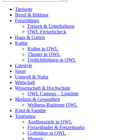
Titelseite
Beruf & Bildung
Freizeittipps
Freizeit & Unterhaltung
OWL Freizeitcheck
Haus & Garten
Kultur
Kultur in OWL
Theater in OWL
Freilichtbühnen in OWL
Lifestyle
Sport
Umwelt & Natur
Wirtschaft
Wissenschaft & Hochschule
OWL Campus – Linkliste
Medizin & Gesundheit
Wellness-Radroute OWL
Kind & Familie
Tourismus
Ausflugsziele in OWL
Freizeitbäder & Freizeitparks
Golfplätze in OWL
Museen