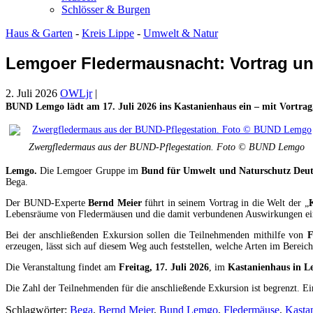
Schlösser & Burgen
Haus & Garten
-
Kreis Lippe
-
Umwelt & Natur
Lemgoer Fledermausnacht: Vortrag un
2. Juli 2026
OWLjr
|
BUND Lemgo lädt am 17. Juli 2026 ins Kastanienhaus ein – mit Vortrag
Zwergfledermaus aus der BUND-Pflegestation. Foto © BUND Lemgo
Lemgo.
Die Lemgoer Gruppe im
Bund für Umwelt und Naturschutz Deut
Bega.
Der BUND-Experte
Bernd Meier
führt in seinem Vortrag in die Welt der „
Lebensräume von Fledermäusen und die damit verbundenen Auswirkungen ei
Bei der anschließenden Exkursion sollen die Teilnehmenden mithilfe von
F
erzeugen, lässt sich auf diesem Weg auch feststellen, welche Arten im Bere
Die Veranstaltung findet am
Freitag, 17. Juli 2026
, im
Kastanienhaus in L
Die Zahl der Teilnehmenden für die anschließende Exkursion ist begrenzt. E
Schlagwörter:
Bega
,
Bernd Meier
,
Bund Lemgo
,
Fledermäuse
,
Kasta