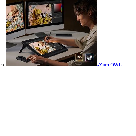
sen.
-
Zum OWL