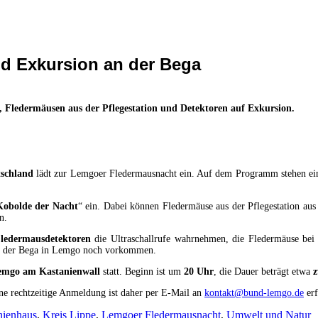
d Exkursion an der Bega
, Fledermäusen aus der Pflegestation und Detektoren auf Exkursion.
schland
lädt zur Lemgoer Fledermausnacht ein. Auf dem Programm stehen ein
Kobolde der Nacht
“ ein. Dabei können Fledermäuse aus der Pflegestation au
n.
ledermausdetektoren
die Ultraschallrufe wahrnehmen, die Fledermäuse bei 
ich der Bega in Lemgo noch vorkommen.
emgo am Kastanienwall
statt. Beginn ist um
20 Uhr
, die Dauer beträgt etwa
z
ine rechtzeitige Anmeldung ist daher per E-Mail an
kontakt@bund-lemgo.de
erf
nienhaus
,
Kreis Lippe
,
Lemgoer Fledermausnacht
,
Umwelt und Natur