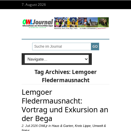
7. August 2026
Tag Archives:
Lemgoer
Fledermausnacht
Lemgoer
Fledermausnacht:
Vortrag und Exkursion an
der Bega
2. Juli 2026
OWLjr
in
Haus & Garten
,
Kreis Lippe
,
Umwelt &
Natur