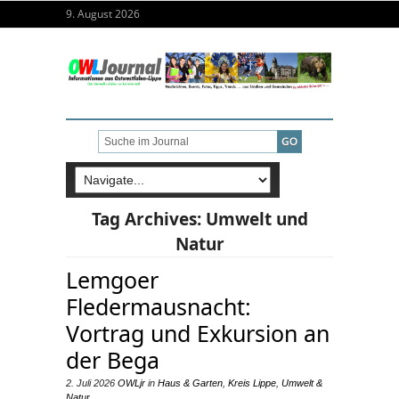
9. August 2026
Tag Archives:
Umwelt und
Natur
Lemgoer
Fledermausnacht:
Vortrag und Exkursion an
der Bega
2. Juli 2026
OWLjr
in
Haus & Garten
,
Kreis Lippe
,
Umwelt &
Natur