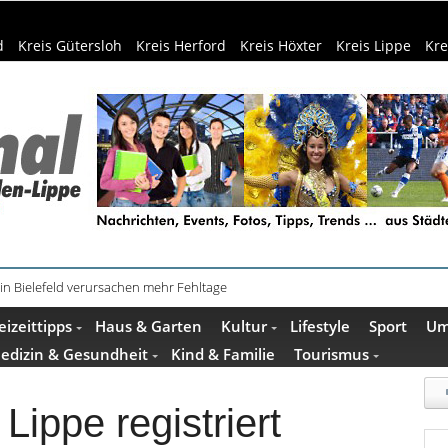
d
Kreis Gütersloh
Kreis Herford
Kreis Höxter
Kreis Lippe
Kre
schenkideen im Pop-up-Store in Büren
eizeittipps
Haus & Garten
Kultur
Lifestyle
Sport
Um
edizin & Gesundheit
Kind & Familie
Tourismus
ippe registriert