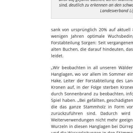
sind, deutlich zu erkennen an den schw
Landesverband L
sank von ursprünglich 20% auf aktuell
wenigen Jahren optimale Wuchsbedin
Forstabteilung Sorgen: Seit vergangene
alten Buchen, die darauf hindeuten, d
leidet.
„Wir beobachten in all unseren Wälde
Hanglagen, wo vor allem im Sommer eine
Hake, Leiter der Forstabteilung des La
Kronen auf, in der Folge sterben Krone
durch Sonnenbrand zu beobachten, info
Spiel haben. „Bei gefällten, geschädigt
die das ganze Stammholz in Form von 
zurückzuführen sind. Dadurch wird 
Weiterverwendungen nicht mehr geeignet
Wurzeln in diesen Hanglagen bei Dürre
und die Wasserleitungen in den Stämmen