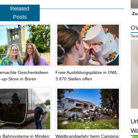
Related
-
Zu
Posts
OW
Tes
emachte Geschenkideen
Freie Ausbildungsplätze in OWL:
-up-Store in Büren
3.870 Stellen offen
Ur
Wa
le Bahnsysteme in Minden:
Waldbrandgefahr beim Camping: