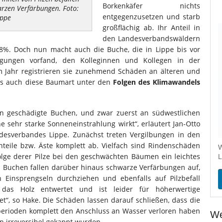
Borkenkäfer nichts
arzen Verfärbungen. Foto:
entgegenzusetzen und starb
ippe
großflächig ab. Ihr Anteil in
den Landesverbandswäldern
 8%. Doch nun macht auch die Buche, die in Lippe bis vor
gungen vorfand, den Kolleginnen und Kollegen in der
m Jahr registrieren sie zunehmend Schäden an älteren und
ass auch diese Baumart unter den
Folgen des Klimawandels
rn geschädigte Buchen, und zwar zuerst an südwestlichen
 sehr starke Sonneneinstrahlung wirkt“, erläutert Jan-Otto
ndesverbandes Lippe. Zunächst treten Vergilbungen in den
nteile bzw. Äste komplett ab. Vielfach sind Rindenschäden
W
lge derer Pilze bei den geschwächten Bäumen ein leichtes
L
en Buchen fallen darüber hinaus schwarze Verfärbungen auf,
Einsprengseln durchziehen und ebenfalls auf Pilzbefall
das Holz entwertet und ist leider für höherwertige
“, so Hake. Die Schäden lassen darauf schließen, dass die
perioden komplett den Anschluss an Wasser verloren haben
We
 irreversibel gekappt wurden.