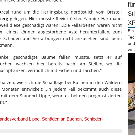
fü
 Areal rund um die Herlingsburg, nordöstlich vom Ortsteil
St
berg
gelegen. Hier musste Revierförster Yannick Hartmann
X
eil diese geschädigt waren: „Die Fällarbeiten waren nicht
Ein
Zum einen können abgestorbene Äste herunterfallen, zum
Tec
 Schäden und Verfärbungen nicht anzusehen sind, beim
und
rtmann.
zu 
nke, geschädigte Bäume fällen musste, setzt er auf
Buchen wachsen hier bereits nach. An Stellen, wo die
nachpflanzen, vermutlich mit Eichen und Lärchen.“
hätzen, wie sich die Schadlage bei Buchen in den Wäldern
Monaten entwickelt: „In jedem Fall bekommt auch diese
e mit dem Standort Lippe, wenn es bei den prognostizierten
bt.“
andesverband Lippe
,
Schäden an Buchen
,
Schieder-