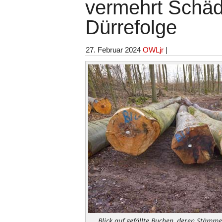
vermehrt Schäd
Dürrefolge
27. Februar 2024
OWLjr
|
Blick auf gefällte Buchen, deren Stämme