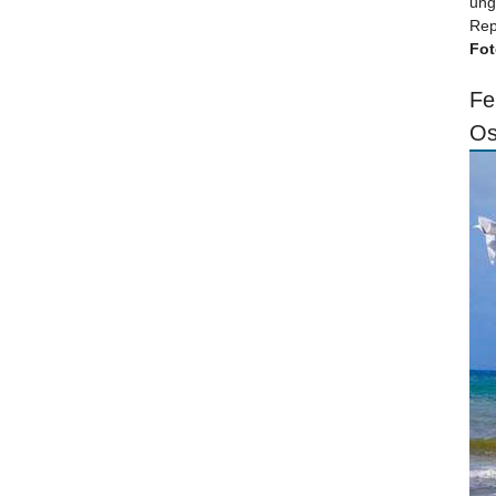
ung
Rep
Fot
Fe
Os