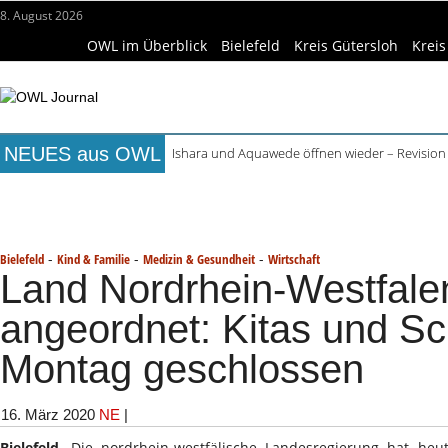
8. August 2026
OWL im Überblick
Bielefeld
Kreis Gütersloh
Kreis
NEUES aus OWL
Ishara und Aquawede öffnen wieder – Revision
Alkoholprobleme in Bielefeld verursachen mehr
Titelseite
Beruf & Bildung
Freizeittipps
Haus & Ga
Handgemachte Geschenkideen im Pop-up-Store
Bielefelder Freibäder: 350.000 Gäste schon An
Wissenschaft & Hochschule
Medizin & Gesundheit
K
Freie Ausbildungsplätze in OWL: 3.870 Stellen o
-
-
-
Bielefeld
Kind & Familie
Medizin & Gesundheit
Wirtschaft
Land Nordrhein-Westfale
angeordnet: Kitas und S
Montag geschlossen
16. März 2020
NE
|
Bielefeld
. Die nordrhein-westfälische Landesregierung hat heu