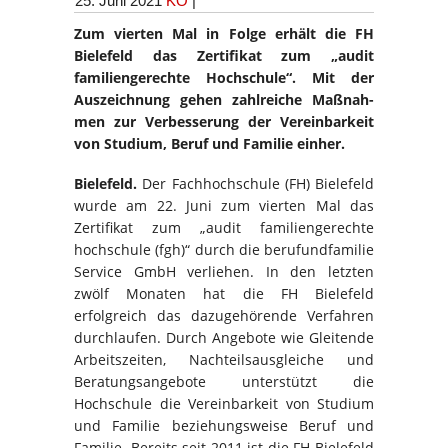
25. Juni 2021
KO
|
Zum vierten Mal in Folge erhält die FH
Bielefeld das Zertifikat zum „audit
familiengerechte Hochschule“. Mit der
Auszeichnung gehen zahl­reiche Maß­nah­­
men zur Verbesserung der Vereinbarkeit
von Studium, Beruf und Familie einher.
Bielefeld.
Der Fachhochschule (FH) Bielefeld
wurde am 22. Juni zum vierten Mal das
Zertifikat zum „audit familiengerechte
hochschule (fgh)“ durch die berufundfamilie
Service GmbH verliehen. In den letzten
zwölf Monaten hat die FH Bielefeld
erfolgreich das dazugehörende Verfahren
durchlaufen. Durch Angebote wie Gleitende
Arbeitszeiten, Nachteilsausgleiche und
Beratungsangebote unterstützt die
Hochschule die Vereinbarkeit von Studium
und Familie beziehungsweise Beruf und
Familie. Bereits seit 2011 ist die FH Bielefeld