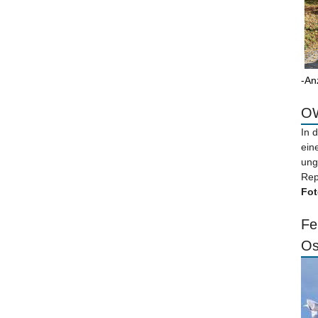
-An
OW
In 
ein
ung
Rep
Fot
Fe
Os