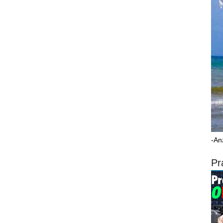
-An
Pr