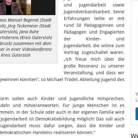
und Jugendarbeit sowie
Jugendverbandsarbeit. Seine
Erfahrungen teilte er mit
 aus Manuel Begenat (Stadt
rund 50 Pädagoginnen und
oh), Jörg Teckemeier (Stadt
Gütersloh), Jana Ruhe
Pädagogen und Engagierten
rtoberens (Kreis Gütersloh)
der Kinder- und
nbrück) zusammen mit dem
Jugendarbeit, die online zum
ker in einer Videokonferenz
Vortrag zugeschaltet waren.
 Kreis Gütersloh
„Ich freue mich über die
große Resonanz zu unserer
Veranstaltung, und dass wir
gewinnen konnten“, so Michael Trödel, Abteilung Jugend des
W
form sollen auch Kinder und Jugendliche mitsprechen,
L
andeln und mitverantworten. Für junge Menschen ist es
mmeln. In der Schule oder auch in der eigenen Familie wird
 Jugendarbeit ist Demokratiebildung möglich! Das soll auch
„Jugendarbeit muss dafür sorgen, dass die Kinder und
demokratischen Handelns realisieren können.“
We