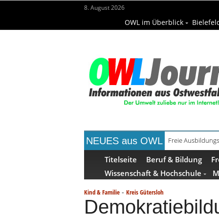
8. August 2026
OWL im Überblick
Bielefel
NEUES aus OWL
Freie Ausbildungs
Recyclingpapier 
Titelseite
Beruf & Bildung
Fr
Wissenschaft & Hochschule
M
-
Kind & Familie
Kreis Gütersloh
Demokratiebild