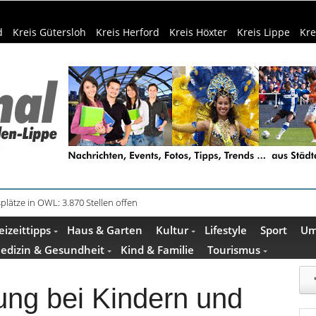
d
Kreis Gütersloh
Kreis Herford
Kreis Höxter
Kreis Lippe
Kre
plätze in OWL: 3.870 Stellen offen
in Küche und Bad schont Ressourcen
eizeittipps
Haus & Garten
Kultur
Lifestyle
Sport
Um
edizin & Gesundheit
Kind & Familie
Tourismus
ung bei Kindern und