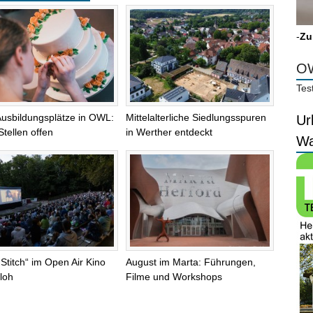
-
Zu
OW
Tes
Ausbildungsplätze in OWL:
Mittelalterliche Siedlungsspuren
Ur
Stellen offen
in Werther entdeckt
Wa
 Stitch“ im Open Air Kino
August im Marta: Führungen,
loh
Filme und Workshops