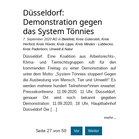
Düsseldorf:
Demonstration gegen
das System Tönnies
7. September 2020
AO
in
Bielefeld
,
Kreis Gütersloh
,
Kreis
Herford
,
Kreis Höxter
,
Kreis Lippe
,
Kreis Minden - Lübbecke
,
Kreis Paderborn
,
Umwelt & Natur
Düsseldorf. Eine Koalition aus Arbeitsrechts-,
Klima- und Tierrechtsgruppen ruft für den
kommenden Freitag zu einer Demonstration auf
unter dem Motto: „System Tönnies stoppen! Gegen
die Ausbeutung von Mensch, Tier und Umwelt!“ Es
werden mehrere hundert Teilnehmer*innen erwartet.
Pressekonferenz: 11.09.2020, 11 Uhr, Düsseldorf,
genauer Ort wird noch bekannt gegeben
Demonstration: 11.09.2020, 18 Uhr, Hauptbahnhof
Düsseldorf Die […]
mehr...
Seite 27 von 50
Vor
Weiter