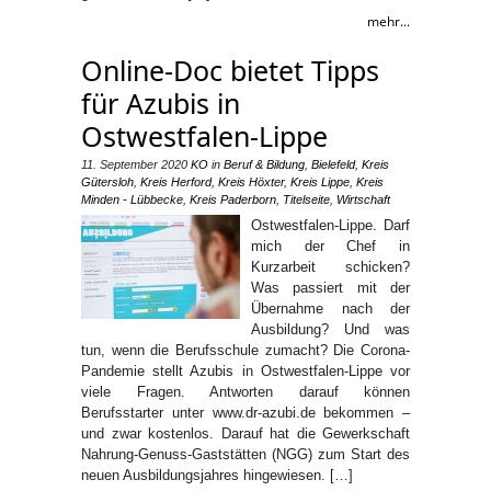
mehr...
Online-Doc bietet Tipps
für Azubis in
Ostwestfalen-Lippe
11. September 2020
KO
in
Beruf & Bildung
,
Bielefeld
,
Kreis
Gütersloh
,
Kreis Herford
,
Kreis Höxter
,
Kreis Lippe
,
Kreis
Minden - Lübbecke
,
Kreis Paderborn
,
Titelseite
,
Wirtschaft
Ostwestfalen-Lippe. Darf
mich der Chef in
Kurzarbeit schicken?
Was passiert mit der
Übernahme nach der
Ausbildung? Und was
tun, wenn die Berufsschule zumacht? Die Corona-
Pandemie stellt Azubis in Ostwestfalen-Lippe vor
viele Fragen. Antworten darauf können
Berufsstarter unter www.dr-azubi.de bekommen –
und zwar kostenlos. Darauf hat die Gewerkschaft
Nahrung-Genuss-Gaststätten (NGG) zum Start des
neuen Ausbildungsjahres hingewiesen. […]