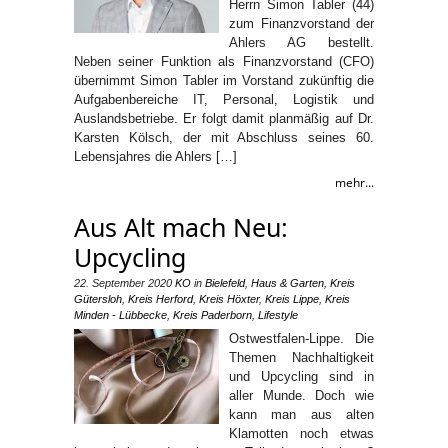
Herrn Simon Tabler (44)
zum Finanzvorstand der
Ahlers AG bestellt.
Neben seiner Funktion als Finanzvorstand (CFO)
übernimmt Simon Tabler im Vorstand zukünftig die
Aufgabenbereiche IT, Personal, Logistik und
Auslandsbetriebe. Er folgt damit planmäßig auf Dr.
Karsten Kölsch, der mit Abschluss seines 60.
Lebensjahres die Ahlers […]
mehr...
Aus Alt mach Neu:
Upcycling
22. September 2020
KO
in
Bielefeld
,
Haus & Garten
,
Kreis
Gütersloh
,
Kreis Herford
,
Kreis Höxter
,
Kreis Lippe
,
Kreis
Minden - Lübbecke
,
Kreis Paderborn
,
Lifestyle
Ostwestfalen-Lippe. Die
Themen Nachhaltigkeit
und Upcycling sind in
aller Munde. Doch wie
kann man aus alten
Klamotten noch etwas