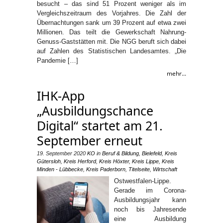
besucht – das sind 51 Prozent weniger als im
Vergleichszeitraum des Vorjahres. Die Zahl der
Übernachtungen sank um 39 Prozent auf etwa zwei
Millionen. Das teilt die Gewerkschaft Nahrung-
Genuss-Gaststätten mit. Die NGG beruft sich dabei
auf Zahlen des Statistischen Landesamtes. „Die
Pandemie […]
mehr...
IHK-App
„Ausbildungschance
Digital“ startet am 21.
September erneut
19. September 2020
KO
in
Beruf & Bildung
,
Bielefeld
,
Kreis
Gütersloh
,
Kreis Herford
,
Kreis Höxter
,
Kreis Lippe
,
Kreis
Minden - Lübbecke
,
Kreis Paderborn
,
Titelseite
,
Wirtschaft
Ostwestfalen-Lippe.
Gerade im Corona-
Ausbildungsjahr kann
noch bis Jahresende
eine Ausbildung