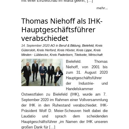
mit einer Einzelschau im Marta geehrt, […]
mehr...
Thomas Niehoff als IHK-
Hauptgeschäftsführer
verabschiedet
14. September 2020
AO
in
Beruf & Bildung
,
Bielefeld
,
Kreis
Gütersloh
,
Kreis Herford
,
Kreis Höxter
,
Kreis Lippe
,
Kreis
Minden - Lübbecke
,
Kreis Paderborn
,
Titelseite
,
Wirtschaft
Bielefeld. Thomas
Niehoff, von 2001 bis
zum 31. August 2020
Hauptgeschäftsführer
der Industrie- und
Handelskammer
Ostwestfalen zu Bielefeld (IHK), wurde am 7.
September 2020 im Rahmen einer Vollversammlung
der IHK in den Ruhestand verabschiedet. IHK-
Präsident Wolf D. Meier-Scheuven hielt dabei die
Laudatio und sprach dem scheidenden
Hauptgeschäftsführer „im Namen der IHK unseren
großen Dank für […]