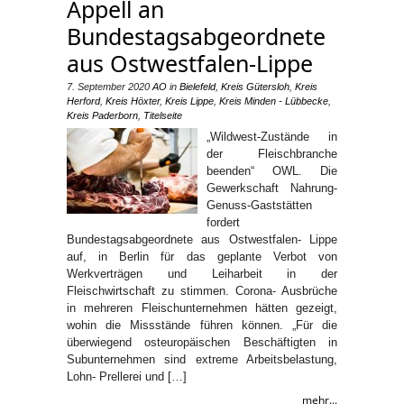
Appell an
Bundestagsabgeordnete
aus Ostwestfalen-Lippe
7. September 2020
AO
in
Bielefeld
,
Kreis Gütersloh
,
Kreis
Herford
,
Kreis Höxter
,
Kreis Lippe
,
Kreis Minden - Lübbecke
,
Kreis Paderborn
,
Titelseite
„Wildwest-Zustände in
der Fleischbranche
beenden“ OWL. Die
Gewerkschaft Nahrung-
Genuss-Gaststätten
fordert
Bundestagsabgeordnete aus Ostwestfalen- Lippe
auf, in Berlin für das geplante Verbot von
Werkverträgen und Leiharbeit in der
Fleischwirtschaft zu stimmen. Corona- Ausbrüche
in mehreren Fleischunternehmen hätten gezeigt,
wohin die Missstände führen können. „Für die
überwiegend osteuropäischen Beschäftigten in
Subunternehmen sind extreme Arbeitsbelastung,
Lohn- Prellerei und […]
mehr...