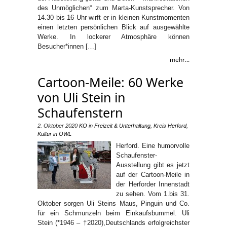
des Unmöglichen“ zum Marta-Kunstsprecher. Von
14.30 bis 16 Uhr wirft er in kleinen Kunstmomenten
einen letzten persönlichen Blick auf ausgewählte
Werke. In lockerer Atmosphäre können
Besucher*innen […]
mehr...
Cartoon-Meile: 60 Werke
von Uli Stein in
Schaufenstern
2. Oktober 2020
KO
in
Freizeit & Unterhaltung
,
Kreis Herford
,
Kultur in OWL
Herford. Eine humorvolle
Schaufenster-
Ausstellung gibt es jetzt
auf der Cartoon-Meile in
der Herforder Innenstadt
zu sehen. Vom 1.bis 31.
Oktober sorgen Uli Steins Maus, Pinguin und Co.
für ein Schmunzeln beim Einkaufsbummel. Uli
Stein (*1946 – †2020),Deutschlands erfolgreichster