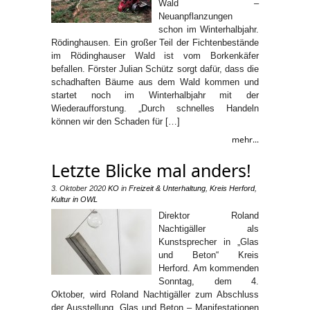
Wald –
Neuanpflanzungen
schon im Winterhalbjahr.
Rödinghausen. Ein großer Teil der Fichtenbestände
im Rödinghauser Wald ist vom Borkenkäfer
befallen. Förster Julian Schütz sorgt dafür, dass die
schadhaften Bäume aus dem Wald kommen und
startet noch im Winterhalbjahr mit der
Wiederaufforstung. „Durch schnelles Handeln
können wir den Schaden für […]
mehr...
Letzte Blicke mal anders!
3. Oktober 2020
KO
in
Freizeit & Unterhaltung
,
Kreis Herford
,
Kultur in OWL
Direktor Roland
Nachtigäller als
Kunstsprecher in „Glas
und Beton“ Kreis
Herford. Am kommenden
Sonntag, dem 4.
Oktober, wird Roland Nachtigäller zum Abschluss
der Ausstellung „Glas und Beton – Manifestationen