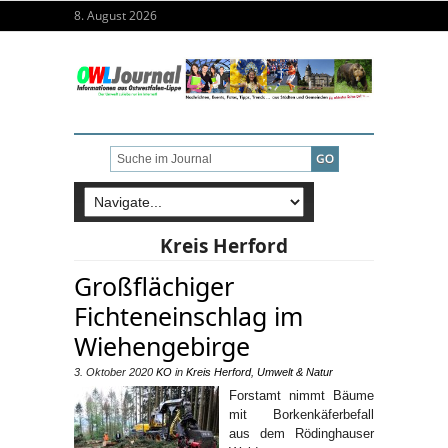
8. August 2026
Kreis Herford
Großflächiger
Fichteneinschlag im
Wiehengebirge
3. Oktober 2020
KO
in
Kreis Herford
,
Umwelt & Natur
Forstamt nimmt Bäume
mit Borkenkäferbefall
aus dem Rödinghauser