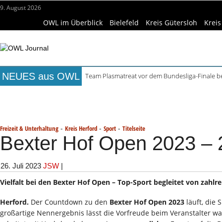
9. August 2026
OWL im Überblick
Bielefeld
Kreis Gütersloh
Kreis
NEUES aus OWL
Team Plasmatreat vor dem Bundesliga-Finale 
Lortzing-Ausstellung in Detmold zum Jubiläums
Titelseite
Beruf & Bildung
Freizeittipps
Haus & Ga
ReCartney in Büren spielt Beatles- und McCartn
Mittelalterwoche und Escape Room im Minde
Wissenschaft & Hochschule
Medizin & Gesundheit
K
Sommerfest im Robert Koepke Haus mit Kunst 
-
-
-
Freizeit & Unterhaltung
Kreis Herford
Sport
Titelseite
Bexter Hof Open 2023 – 2
26. Juli 2023
JSW
|
Vielfalt bei den Bexter Hof Open – Top-Sport begleitet von zahlr
Herford.
Der Countdown zu den
Bexter Hof Open 2023
läuft, die 
großartige Nennergebnis lässt die Vorfreude beim Veranstalter w