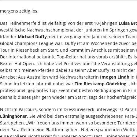
morgens zeitig los.
Das Teilnehmerfeld ist vielfältig: Von der erst 10-jährigen
Luisa Br
westfälische Nachwuchschampionat der Junioren im Springen gew
Irländer
Michael Duffy
, der im vergangenen Jahr mit seinem Team 
Global Champions League war. Duffy ist am Wochenende zuvor be
Tour in Riesenbeck am Start, und kommt im Anschluss mit seinen 
Der international bekannte Top-Reiter hat uns vorab erzählt: „Es is
Bexter Hof Open. Ich habe viel Positives über die Veranstaltung 
selbst mit meinen Pferden dabei zu sein!“ Aber Duffy ist nicht der 
Anreise: Aus Australien wird Nachwuchsreiterin
Imogen Lindh
in 
Schon im letzten Jahr mit dabei war
Tim Rieskamp-Gödeking
. „Ic
professionell geplantes Top-Event mit besten Bedingungen in Eri
deshalb dieses Jahr gern wieder am Start“, sagt der hocherfolgrei
Nicht im Parcours, sondern im Dressurviereck unterwegs ist Para-
Lüninghöner
. Sie wird bei dem erstmalig ausgeschriebenen Para
Start gehen. „Wir freuen uns immer, wenn so besondere Turniere 
dem Para-Reiten eine Plattform geben. Neben spannenden Wettbe
eine größere Sichtbarkeit für unseren Sport“, sagt Lüninghöner, di