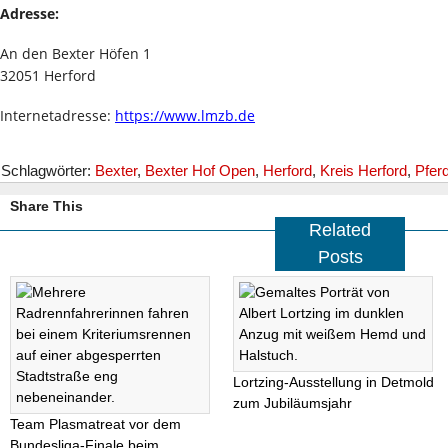
Adresse:
An den Bexter Höfen 1
32051 Herford
Internetadresse:
https://www.lmzb.de
Schlagwörter:
Bexter
,
Bexter Hof Open
,
Herford
,
Kreis Herford
,
Pfer
Share This
Related
Posts
Lortzing-Ausstellung in Detmold
zum Jubiläumsjahr
Team Plasmatreat vor dem
Bundesliga-Finale beim