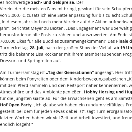
es hochwertige
Sach- und Geldpreise
. Der
Verein, der die meisten Fans mitbringt, gewinnt für sein Schulpfe
von 3.000,- €, zusätzlich eine Sattelanpassung für bis zu acht Sch
„In diesem Jahr sind noch mehr Vereine auf die Aktion aufmerksa
Jahr“, berichtet Meyer zu Bexten. „Das Engagement war überwältig
herausfordernd alle Posts zu zählen und auszuwerten. Am Ende s
700.000 Likes für alle Buddies zusammengekommen!“ Das
Finale d
Turnierfreitag,
28. Juli
, nach der großen Show der Vielfalt
ab 19 Uh
tritt die bekannte Lisa Röckener mit ihrem atemberaubenden Prog
Dressur- und Springreiten auf.
Am Turniersamstag ist
„Tag der Generationen“
angesagt. Hier triff
können beim Ponyreiten oder dem Kinderbewegungsabzeichen „Ki
mit dem Pferd sammeln und den Reitsport näher kennenlernen, wä
Atmosphäre und das Ambiente genießen.
Hobby Horsing und Hü
für die jüngsten Gäste ab. Für die Erwachsenen geht es am Sams
Hof Open Party
. „Ich glaube wir haben ein rundum vielfältiges P
gestellt, bei dem für jeden etwas dabei ist“, sagt Turnierorganisat
letzten Wochen haben wir viel Zeit und Arbeit investiert, und freue
endlich losgeht!“