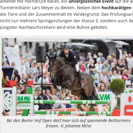
arbeitet mit Hochdruck daran, ein
unvergessliches Event
auf die B
Turnierinitiator Lars Meyer zu Bexten. Neben dem
hochkarätigen 
die Tiere und der Zusammenhalt im Vordergrund. Das Prüfungsan
nicht nur mehrere Springprüfungen der Klasse S, sondern auch d
jüngsten Nachwuchsreitern wird eine Bühne geboten.
Bei den Bexter Hof Open darf man sich auf spannende Reitturniere
freuen. © Johanna Milse