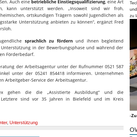
eßen. Auch eine
betriebliche Einstiegsqualifizierung
, eine Art
Tec
ikum, kann unterstützt werden. „Insoweit sind wir froh,
und
heimischen, ortskundigen Trägern sowohl Jugendlichen als
zu 
gsstarke Unterstützung anbieten zu können“, ergänzt Fred
rsloh.
ugendliche
sprachlich zu fördern
und ihnen begleitend
e Unterstützung in der Bewerbungsphase und während der
len Förderbedarf.
beratung der Arbeitsagentur unter der Rufnummer 0521 587
inkel unter der 05241 854418 informieren. Unternehmen
n Arbeitgeber-Service der Arbeitsagentur.
ex gehen die die „Assistierte Ausbildung“ und die
. Letztere sind vor 35 Jahren in Bielefeld und im Kreis
-
Zu
nter
,
Unterstützung
OW