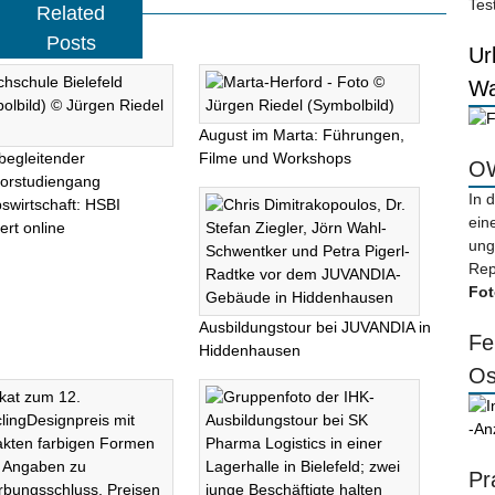
Tes
Related
Posts
Ur
Wa
August im Marta: Führungen,
begleitender
Filme und Workshops
OW
orstudiengang
In 
bswirtschaft: HSBI
ein
ert online
ung
Rep
Fot
Ausbildungstour bei JUVANDIA in
Fe
Hiddenhausen
Os
-An
Pr