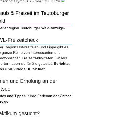
tbericht: Olympus 25 mm 1.2 ED Pro
laub & Freizeit im Teutoburger
ld
-Anzeige-
L-Freizeitcheck
der Region Ostwestfalen und Lippe gibt es
e ganze Reihe von interessanten und
ewöhnlichen
Freizeitaktivitäten.
Unsere
orter haben sie für Sie getestet.
Berichte,
os und Videos!
Klick hier
rien und Erholung an der
tsee
zeige-
aktikum gesucht?