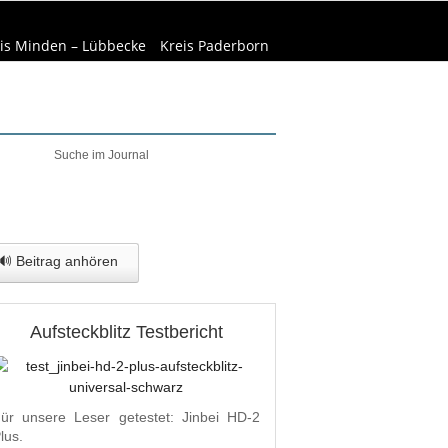
is Minden – Lübbecke
Kreis Paderborn
elt & Natur
Wirtschaft
🔊 Beitrag anhören
Aufsteckblitz Testbericht
ür unsere Leser getestet: Jinbei HD-2
lus.