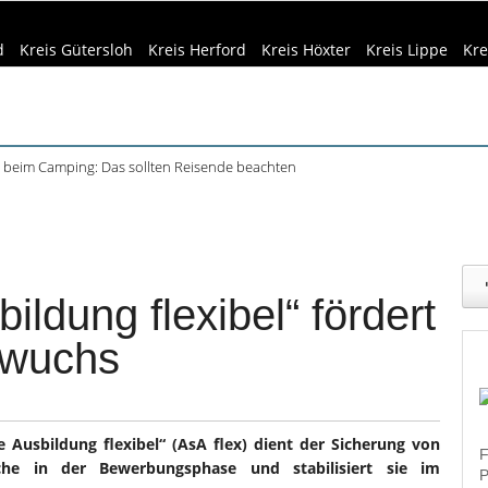
d
Kreis Gütersloh
Kreis Herford
Kreis Höxter
Kreis Lippe
Kre
beim Camping: Das sollten Reisende beachten
ft Büren und Ignalina beim Stadtjubiläum
eizeittipps
Haus & Garten
Kultur
Lifestyle
Sport
Umw
haring der HSBI in Berlin ausgezeichnet
tett in Harsewinkel spielt zweimal
dizin & Gesundheit
Kind & Familie
Tourismus
r Bachelorstudiengang Betriebswirtschaft: HSBI informiert online
bildung flexibel“ fördert
hwuchs
 Ausbildung flexibel“ (AsA flex) dient der Sicherung von
F
che in der Bewerbungsphase und stabilisiert sie im
P