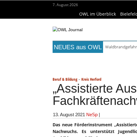
7. August 2026
OWL im Überblick
Bielefel
NEUES aus OWL
Waldbrandgefahr 
Städtepartnerscha
Titelseite
Beruf & Bildung
Fr
Kollektion Skill S
Matteo Raggi Quar
Wissenschaft & Hochschule
Me
Berufsbegleitende
-
Beruf & Bildung
Kreis Herford
„Assistierte Aus
Fachkräftenac
13. August 2021
NeSp
|
Das neue Förderinstrument „Assistierte
Nachwuchs. Es unterstützt Jugendli