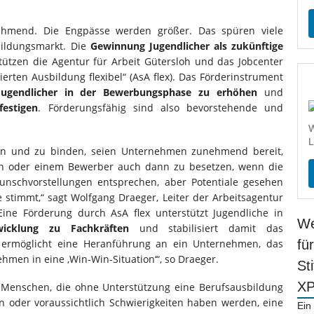
ehmend. Die Engpässe werden größer. Das spüren viele
ldungsmarkt. Die
Gewinnung Jugendlicher als zukünftige
ützen die Agentur für Arbeit Gütersloh und das Jobcenter
tierten Ausbildung flexibel“ (AsA flex). Das Förderinstrument
 Jugendlicher in der Bewerbungsphase zu erhöhen
und
festigen
. Förderungsfähig sind also bevorstehende und
W
L
eln und zu binden, seien Unternehmen zunehmend bereit,
rin oder einem Bewerber auch dann zu besetzen, wenn die
unschvorstellungen entsprechen, aber Potentiale gesehen
stimmt,“ sagt Wolfgang Draeger, Leiter der Arbeitsagentur
Eine Förderung durch AsA flex unterstützt Jugendliche in
We
wicklung zu Fachkräften
und stabilisiert damit das
se ermöglicht eine Heranführung an ein Unternehmen, das
fü
ehmen in eine ‚Win-Win-Situation‘“, so Draeger.
St
X
 Menschen, die ohne Unterstützung eine Berufsausbildung
 oder voraussichtlich Schwierigkeiten haben werden, eine
Ein