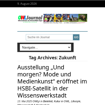
9. August 2026
Tag Archives:
Zukunft
Ausstellung „Und
morgen? Mode und
Medienkunst“ eröffnet im
HSBI-Satellit in der
Wissenswerkstadt
13. Mai 2025
OWLjr
in
Bielefeld
,
Kultur in OWL
,
Lifestyle
,
Wissenschaft & Hochschule