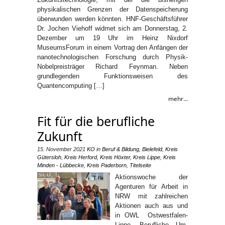
physikalischen Grenzen der Datenspeicherung
überwunden werden könnten. HNF-Geschäftsführer
Dr. Jochen Viehoff widmet sich am Donnerstag, 2.
Dezember um 19 Uhr im Heinz Nixdorf
MuseumsForum in einem Vortrag den Anfängen der
nanotechnologischen Forschung durch Physik-
Nobelpreisträger Richard Feynman. Neben
grundlegenden Funktionsweisen des
Quantencomputing […]
mehr...
Fit für die berufliche
Zukunft
15. November 2021
KO
in
Beruf & Bildung
,
Bielefeld
,
Kreis
Gütersloh
,
Kreis Herford
,
Kreis Höxter
,
Kreis Lippe
,
Kreis
Minden - Lübbecke
,
Kreis Paderborn
,
Titelseite
Aktionswoche der
Agenturen für Arbeit in
NRW mit zahlreichen
Aktionen auch aus und
in OWL Ostwestfalen-
Lippe. Berufliche Um-