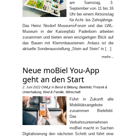
am Samstag, 3.
September von 11 bis 16
Uhr bei einem Aktionstag
für Acht- bis Zehnjährige.
Das Heinz Nixdorf MuseumsForum und das LWL-
Museum in der Kaiserpfalz Paderborn arbeiten
zusammen und bieten einen einzigartigen Blick auf
das Bauen mit Klemmbausteinen. Anlass ist die
aktuelle Sonderausstellung „Stein auf Stein“ in […]
mehr...
Neue moBiel You-App
geht an den Start
2. Juni 2022
OWLjr
in
Beruf & Bildung
,
Bielefeld
,
Freizeit &
Unterhaltung
,
Kind & Familie
,
Wirtschaft
Führt in Zukunft alle
Mobilitätsangebote
zusammen Bielefeld.
Das
Verkehrsunternehmen
moBiel macht in Sachen
Digitalisierung den nächsten Schritt und führt eine