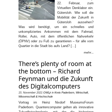
22. Februar, zum
Virtuellen Denklabor ein.
Gütersloh. Wie soll die
Mobilität der Zukunft in
Gütersloh aussehen?
Was wird benötigt, um ein schnelles und
unkompliziertes Ankommen mit dem Fahrrad,
Roller, Auto, mit dem öffentlichen Nahverkehr
(ÖPNV) oder zu Fuß zu garantieren – für alle vom
Quartier in die Stadt bis aufs Land? […]
mehr...
There’s plenty of room at
the bottom – Richard
Feynman und die Zukunft
des Digitalcomputers
15. November 2021
OWLjr
in
Kreis Paderborn
,
Wirtschaft
,
Wissenschaft & Hochschule
Vortrag im Heinz Nixdorf MuseumsForum
Paderborn. Quantencomputer gelten als innovative
Zukunftstechnologie, mit der die bisherigen