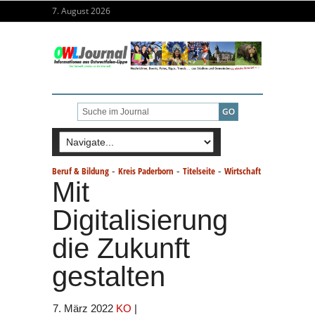
7. August 2026
-
-
-
Beruf & Bildung
Kreis Paderborn
Titelseite
Wirtschaft
Mit
Digitalisierung
die Zukunft
gestalten
7. März 2022
KO
|