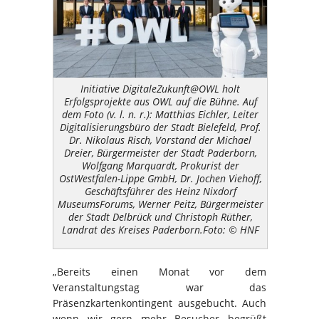
Initiative DigitaleZukunft@OWL holt
Erfolgsprojekte aus OWL auf die Bühne. Auf
dem Foto (v. l. n. r.): Matthias Eichler, Leiter
Digitalisierungsbüro der Stadt Bielefeld, Prof.
Dr. Nikolaus Risch, Vorstand der Michael
Dreier, Bürgermeister der Stadt Paderborn,
Wolfgang Marquardt, Prokurist der
OstWestfalen-Lippe GmbH, Dr. Jochen Viehoff,
Geschäftsführer des Heinz Nixdorf
MuseumsForums, Werner Peitz, Bürgermeister
der Stadt Delbrück und Christoph Rüther,
Landrat des Kreises Paderborn.Foto: © HNF
„Bereits einen Monat vor dem
Veranstaltungstag war das
Präsenzkartenkontingent ausgebucht. Auch
wenn wir gern mehr Besucher begrüßt