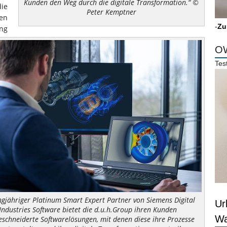
Kunden den Weg durch die digitale Transformation.“ ©
ie
Peter Kemptner
sen
-
Zu
ung
OW
Tes
ngjähriger Platinum Smart Expert Partner von Siemens Digital
Ur
Industries Software bietet die d.u.h.Group ihren Kunden
Wa
schneiderte Softwarelösungen, mit denen diese ihre Prozesse