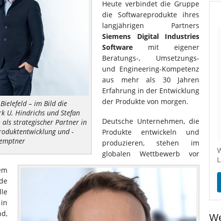
Heute verbindet die Gruppe
die Softwareprodukte ihres
langjährigen Partners
Siemens Digital Industries
Software
mit eigener
Beratungs-, Umsetzungs-
und Engineering-Kompetenz
aus mehr als 30 Jahren
Erfahrung in der Entwicklung
der Produkte von morgen.
ielefeld – im Bild die
rk U. Hindrichs und Stefan
Deutsche Unternehmen, die
 als strategischer Partner in
Produktentwicklung und -
Produkte entwickeln und
Kemptner
produzieren, stehen im
W
globalen Wettbewerb vor
L
em
de
le
in
d,
We