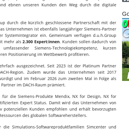
 und ebnen unseren Kunden den Weg durch die digitale
Go
oup durch die kürzlich geschlossene Partnerschaft mit der
Das Unternehmen ist ebenfalls langjähriger Siemens-Partner
ger Systemintegrator ein. Gemeinsam verfügen d.u.h.Group
mit mehr als
2.300 Expert:innen
. Kunden sollen dadurch von
, umfassender Siemens-Technologiekompetenz, kurzen
ren Positionierung im Wettbewerb profitieren.
rfach ausgezeichnet. Seit 2023 ist der Platinum Partner
DACH-Region. Zudem wurde das Unternehmen seit 2017
würdigt und im Februar 2026 zum zweiten Mal in Folge als
 Partner im DACH-Raum prämiert.
p für die Siemens-Produkte Mendix, NX for Design, NX for
ifizierten Expert Status. Damit wird das Unternehmen von
tiv potenziellen Kunden empfohlen und erhält bevorzugten
 Ressourcen des globalen Softwareherstellers.
für die Simulations-Softwareproduktfamilien Simcenter und