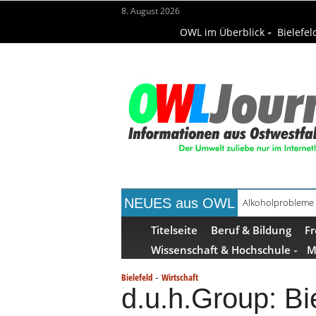
8. August 2026
OWL im Überblick
Bielefel
NEUES aus OWL
Handgemachte Ge
Titelseite
Beruf & Bildung
Fr
Wissenschaft & Hochschule
M
-
Bielefeld
Wirtschaft
d.u.h.Group: Bi