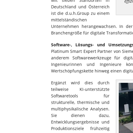
Mit sieben Standorten in
effi
Deutschland und Österreich
ist die d.u.h.Group zu einem
mittelständischen
Unternehmen herangewachsen. In der p
Branchengröße für digitale Transformati
Software-, Lösungs- und Umsetzung
Platinum Smart Expert Partner von Sieme
anderem Softwarewerkzeuge für digit
Ingenieurinnen und Ingenieure k
Wertschöpfungskette hinweg einen digit
Ergänzt wird dies durch
teilweise KI-unterstützte
Softwaretools für
strukturelle, thermische und
multiphysikalische Analysen.
Sie dienen dazu,
Entwicklungsergebnisse und
Produktionsziele frühzeitig