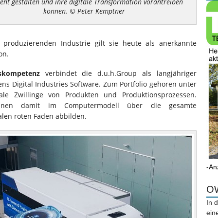
zient gestalten und ihre digitale Transformation vorantreiben
können. © Peter Kemptner
roduzierenden Industrie gilt sie heute als anerkannte
on.
skompetenz
verbindet die d.u.h.Group als langjähriger
ns Digital Industries Software. Zum Portfolio gehören unter
ale Zwillinge von Produkten und Produktionsprozessen.
önnen damit im Computermodell über die gesamte
alen roten Faden abbilden.
-An
OW
In 
ein