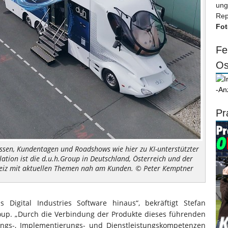
ung
Rep
Fot
Fe
Os
-An
Pr
ssen, Kundentagen und Roadshows wie hier zu KI-unterstützter
ation ist die d.u.h.Group in Deutschland, Österreich und der
eiz mit aktuellen Themen nah am Kunden. © Peter Kemptner
 Digital Industries Software hinaus“, bekräftigt Stefan
roup. „Durch die Verbindung der Produkte dieses führenden
ungs-, Implementierungs- und Dienstleistungskompetenzen