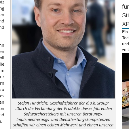
tz
fü
ng
en
St
und
X
und
Ein
Tec
und
nn
zu 
en
ll
ie
sam
ur
rn
zu
es
en
Stefan Hindrichs, Geschäftsführer der d.u.h.Group:
„Durch die Verbindung der Produkte dieses führenden
von
Softwareherstellers mit unseren Beratungs-,
nd
Implementierungs- und Dienstleistungskompetenzen
n.
schaffen wir einen echten Mehrwert und ebnen unseren