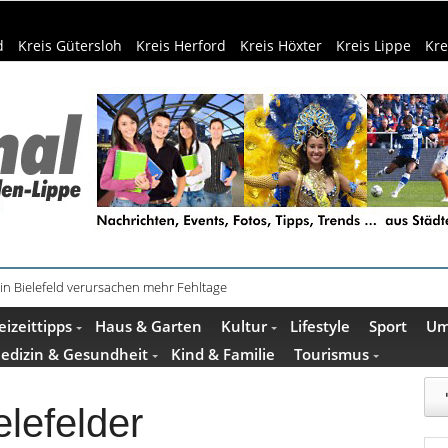
d
Kreis Gütersloh
Kreis Herford
Kreis Höxter
Kreis Lippe
Kre
schenkideen im Pop-up-Store in Büren
eizeittipps
Haus & Garten
Kultur
Lifestyle
Sport
Um
edizin & Gesundheit
Kind & Familie
Tourismus
elefelder