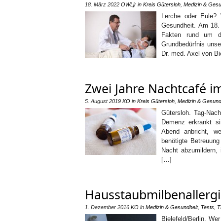
18. März 2022
OWLjr
in
Kreis Gütersloh
,
Medizin & Gesu
Lerche oder Eule? 
Gesundheit. Am 18. 
Fakten rund um de
Grundbedürfnis unser
Dr. med. Axel von Bi
Zwei Jahre Nachtcafé i
5. August 2019
KO
in
Kreis Gütersloh
,
Medizin & Gesund
Gütersloh. Tag-Nach
Demenz erkrankt si
Abend anbricht, w
benötigte Betreuung
Nacht abzumildern, 
[…]
Hausstaubmilbenallergi
1. Dezember 2016
KO
in
Medizin & Gesundheit
,
Tests
,
T
Bielefeld/Berlin. We