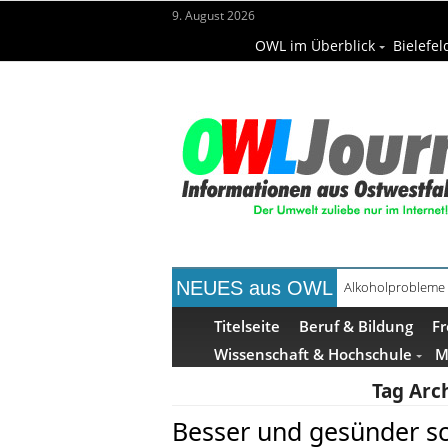
9. August 2026
OWL im Überblick
Bielefel
NEUES aus OWL
Alkoholprobleme 
Handgemachte Ge
Titelseite
Beruf & Bildung
Fr
Wissenschaft & Hochschule
M
Tag Arc
Besser und gesünder sc