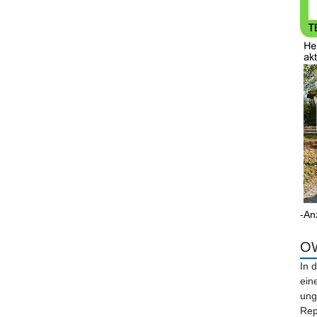
-An
OW
In 
ein
ung
Rep