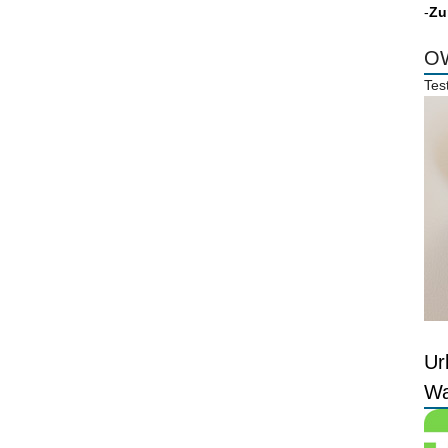
-
Zu
OW
Tes
Ur
Wa