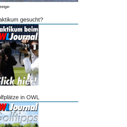
zeige-
aktikum gesucht?
lfplätze in OWL