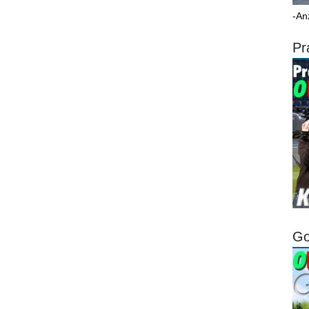
-An
Pr
Go