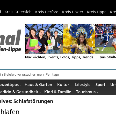
d
Kreis Gütersloh
Kreis Herford
Kreis Höxter
Kreis Lippe
Kre
in Bielefeld verursachen mehr Fehltage
schenkideen im Pop-up-Store in Büren
eizeittipps
Haus & Garten
Kultur
Lifestyle
Sport
Um
edizin & Gesundheit
Kind & Familie
Tourismus
hives:
Schlafstörungen
hlafen