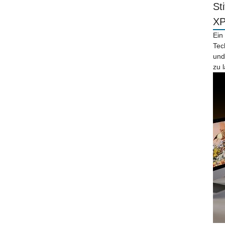
St
X
Ein
Tec
und
zu 