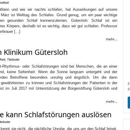
ndheit
Wann und wie wir nachts schlafen, hat Auswirkungen auf unsere
März ist Welttag des Schlafes. Grund genug, um ein paar wichtige
n gesunden Schlaf kennenzulernen. Gütersloh. Schlaf ist ein
es Körpers, deshalb ist es wichtig, dass wir gut schlafen. Professor
erbrauer […]
mehr...
m Klinikum Gütersloh
heit
,
Titelseite
t-Rhythmus- oder Schlafstörungen sind bei Menschen, die an einer
nd, keine Seltenheit: Wenn die Sonne langsam untergeht und der
erden Betroffene besonders unruhig und ängstlich. Um die dann
 gewährleisten zu können und Schlafstörungen der Patienten in der
F
ist im Juli 2017 mit Unterstützung der Bürgerstiftung Gütersloh und
P
mehr...
e kann Schlafstörungen auslösen
itelseite
r kennt sie nicht, die nächtliche Unruhe, die uns um den Schlaf bringt.