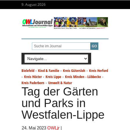
9. August 2026
-
-
-
Bielefeld
Kind & Familie
Kreis Gütersloh
Kreis Herford
-
-
-
-
Kreis Höxter
Kreis Lippe
Kreis Minden - Lübbecke
-
Kreis Paderborn
Umwelt & Natur
Tag der Gärten
und Parks in
Westfalen-Lippe
24. Mai 2023
OWLjr
|