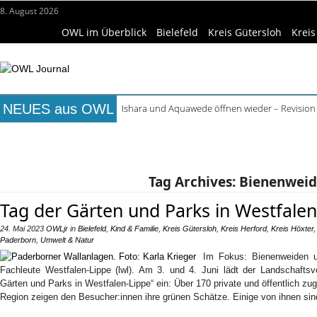
8. August 2026
OWL im Überblick
Bielefeld
Kreis Gütersloh
Kreis
NEUES aus OWL
Ishara und Aquawede öffnen wieder – Revision
Alkoholprobleme in Bielefeld verursachen mehr
Titelseite
Beruf & Bildung
Freizeittipps
Haus & Ga
Handgemachte Geschenkideen im Pop-up-Store
Bielefelder Freibäder: 350.000 Gäste schon An
Wissenschaft & Hochschule
Medizin & Gesundheit
K
Freie Ausbildungsplätze in OWL: 3.870 Stellen o
Tag Archives:
Bienenwei
Tag der Gärten und Parks in Westfalen
24. Mai 2023
OWLjr
in
Bielefeld
,
Kind & Familie
,
Kreis Gütersloh
,
Kreis Herford
,
Kreis Höxter
Paderborn
,
Umwelt & Natur
Im Fokus: Bienenweiden u
Fachleute Westfalen-Lippe (lwl). Am 3. und 4. Juni lädt der Landschafts
Gärten und Parks in Westfalen-Lippe“ ein: Über 170 private und öffentlich zu
Region zeigen den Besucher:innen ihre grünen Schätze. Einige von ihnen s