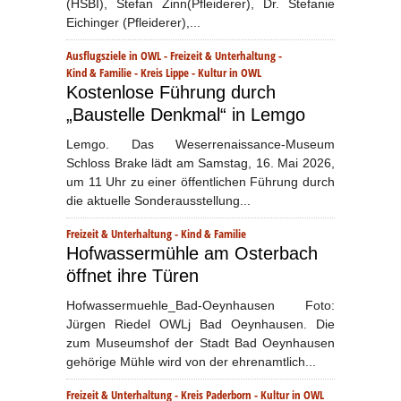
(HSBI), Stefan Zinn(Pfleiderer), Dr. Stefanie
Eichinger (Pfleiderer),...
Ausflugsziele in OWL
-
Freizeit & Unterhaltung
-
Kind & Familie
-
Kreis Lippe
-
Kultur in OWL
Kostenlose Führung durch
„Baustelle Denkmal“ in Lemgo
Lemgo. Das Weserrenaissance-Museum
Schloss Brake lädt am Samstag, 16. Mai 2026,
um 11 Uhr zu einer öffentlichen Führung durch
die aktuelle Sonderausstellung...
Freizeit & Unterhaltung
-
Kind & Familie
Hofwassermühle am Osterbach
öffnet ihre Türen
Hofwassermuehle_Bad-Oeynhausen Foto:
Jürgen Riedel OWLj Bad Oeynhausen. Die
zum Museumshof der Stadt Bad Oeynhausen
gehörige Mühle wird von der ehrenamtlich...
Freizeit & Unterhaltung
-
Kreis Paderborn
-
Kultur in OWL