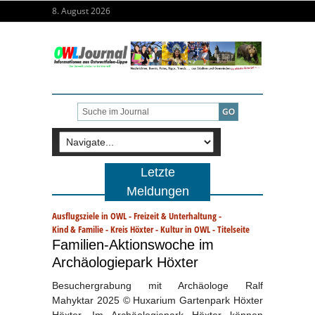
8. August 2026
Letzte
Meldungen
Ausflugsziele in OWL
-
Freizeit & Unterhaltung
-
Kind & Familie
-
Kreis Höxter
-
Kultur in OWL
-
Titelseite
Familien-Aktionswoche im
Archäologiepark Höxter
Besuchergrabung mit Archäologe Ralf
Mahyktar 2025 © Huxarium Gartenpark Höxter
Höxter. Im Archäologiepark Höxter können