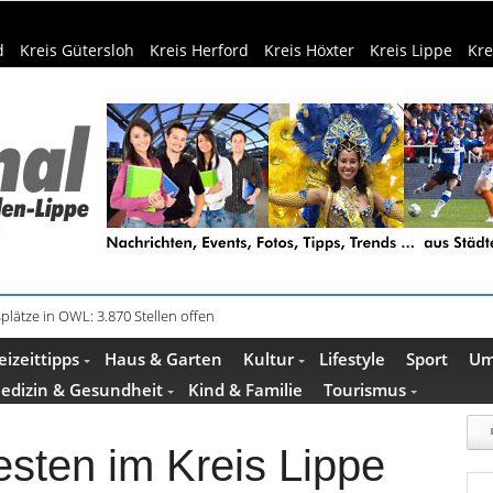
d
Kreis Gütersloh
Kreis Herford
Kreis Höxter
Kreis Lippe
Kre
plätze in OWL: 3.870 Stellen offen
in Küche und Bad schont Ressourcen
eizeittipps
Haus & Garten
Kultur
Lifestyle
Sport
Um
edizin & Gesundheit
Kind & Familie
Tourismus
esten im Kreis Lippe