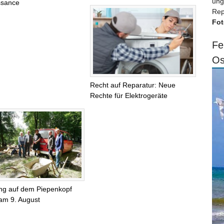
ung
ssance
Rep
Fot
Fe
Os
Recht auf Reparatur: Neue
Rechte für Elektrogeräte
ng auf dem Piepenkopf
 am 9. August