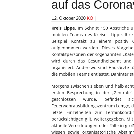
auf das Corona
12. Oktober 2020
KO
|
Kreis Lippe.
Im Schnitt 150 Abstriche 
mobilen Teams des Kreises Lippe. Ihr
Beispiel Kontakt zu einem positiv 
aufgenommen werden. Dieses Vorgehen
Kontaktpersonen der sogenannten „Katego
wird durch das Gesundheitsamt und d
organisiert. Anderswo sind Hausärzte f
die mobilen Teams entlastet. Dahinter s
Morgens zwischen sieben und halb acht t
ersten Besprechung in der „Zentrale
geschlossen wurde, befindet 
Feuerwehrausbildungszentrum Lemgo, dir
letzte Einzelheiten zur Terminkoor
berücksichtigen gilt, weitergegeben. M
aktuelle Verordnungen oder Fälle in gr
wissen sowie organisatorische Abst