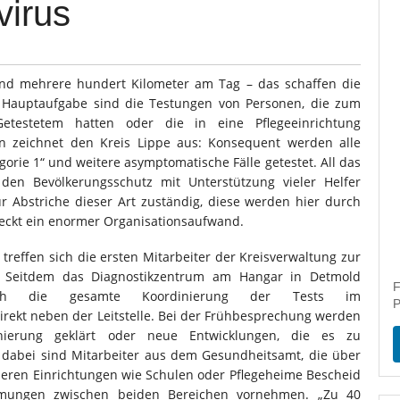
virus
und mehrere hundert Kilometer am Tag – das schaffen die
e Hauptaufgabe sind die Testungen von Personen, die zum
Getestetem hatten oder die in eine Pflegeeinrichtung
 zeichnet den Kreis Lippe aus: Konsequent werden alle
rie 1“ und weitere asymptomatische Fälle getestet. All das
en Bevölkerungsschutz mit Unterstützung vieler Helfer
ür Abstriche dieser Art zuständig, diese werden hier durch
teckt ein enormer Organisationsaufwand.
reffen sich die ersten Mitarbeiter der Kreisverwaltung zur
“. Seitdem das Diagnostikzentrum am Hangar in Detmold
F
sich die gesamte Koordinierung der Tests im
P
ekt neben der Leitstelle. Bei der Frühbesprechung werden
dinierung geklärt oder neue Entwicklungen, die es zu
it dabei sind Mitarbeiter aus dem Gesundheitsamt, die über
ößeren Einrichtungen wie Schulen oder Pflegeheime Bescheid
immungen zwischen beiden Bereichen vornehmen. „Zu 40