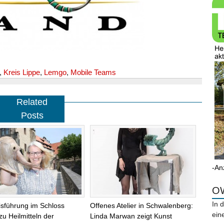
,
Kreis Lippe
,
Lemgo
,
Mobile Teams
Related
Posts
-An
OW
In 
isführung im Schloss
Offenes Atelier in Schwalenberg:
ein
zu Heilmitteln der
Linda Marwan zeigt Kunst