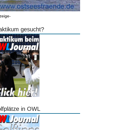
zeige-
aktikum gesucht?
lfplätze in OWL