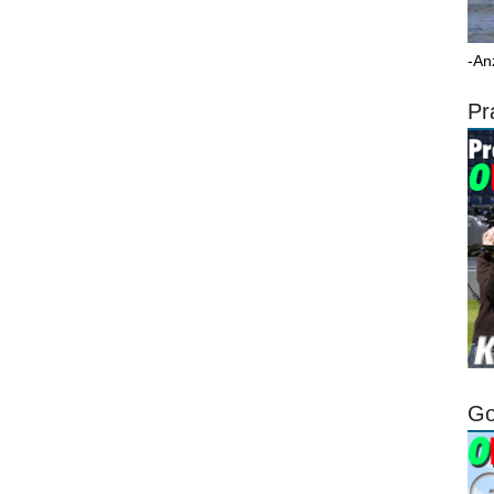
-An
Pr
Go