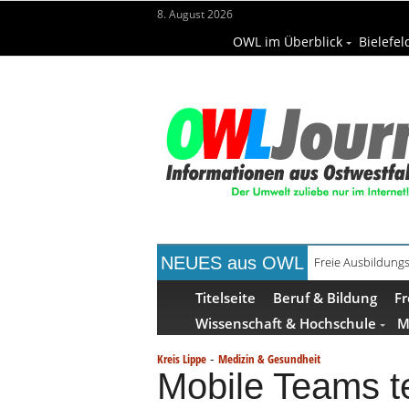
8. August 2026
OWL im Überblick
Bielefel
NEUES aus OWL
Freie Ausbildungs
Recyclingpapier 
Titelseite
Beruf & Bildung
Fr
Wissenschaft & Hochschule
M
-
Kreis Lippe
Medizin & Gesundheit
Mobile Teams t