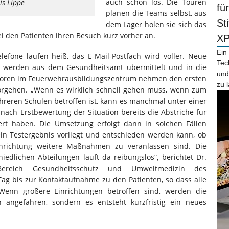
auch schon los. Die Touren
is Lippe
fü
planen die Teams selbst, aus
St
dem Lager holen sie sich das
ei den Patienten ihren Besuch kurz vorher an.
X
Ein
efone laufen heiß, das E-Mail-Postfach wird voller. Neue
Tec
n, werden aus dem Gesundheitsamt übermittelt und in die
und
oren im Feuerwehrausbildungszentrum nehmen den ersten
zu 
Vorgehen. „Wenn es wirklich schnell gehen muss, wenn zum
ehreren Schulen betroffen ist, kann es manchmal unter einer
 nach Erstbewertung der Situation bereits die Abstriche für
iert haben. Die Umsetzung erfolgt dann in solchen Fällen
in Testergebnis vorliegt und entschieden werden kann, ob
inrichtung weitere Maßnahmen zu veranlassen sind. Die
dlichen Abteilungen läuft da reibungslos“, berichtet Dr.
Bereich Gesundheitsschutz und Umweltmedizin des
ag bis zur Kontaktaufnahme zu den Patienten, so dass alle
. Wenn größere Einrichtungen betroffen sind, werden die
n angefahren, sondern es entsteht kurzfristig ein neues