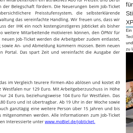
fü
in der Belegschaft fördern. Die Neuerungen beim Job-Ticket
rsichtlichere Preisstufensystem, die selbsterklärende
St
altung das vereinfachte Handling. Wir freuen uns, dass wir
X
ss der IHK ein noch kostengünstigeres Jobticket als bisher
Ein
so weitere Mitarbeitende motivieren können, den ÖPNV für
Tec
 neuen Job-Ticket werden die Arbeitgeber zudem entlastet,
und
lung sowie An- und Abmeldung kümmern müssen. Beim neuen
zu 
in Portal. Das spart Zeit und vereinfacht die Ausgabe der
das im Vergleich teurere Firmen-Abo ablösen und kostet 49
z Westfalen nur 129 Euro. Mit Arbeitgeberzuschuss in Höhe
nur 24 Euro, beziehungsweise 104 Euro für Westfalen. Das
,80 Euro und ist übertragbar. Ab 19 Uhr in der Woche sowie
ch ganztägig eine weitere Person über 15 Jahren und bis
os mitgenommen werden. Alle Informationen zum Job-Ticket
en Interessierte unter
www.moBiel.de/jobticket
.