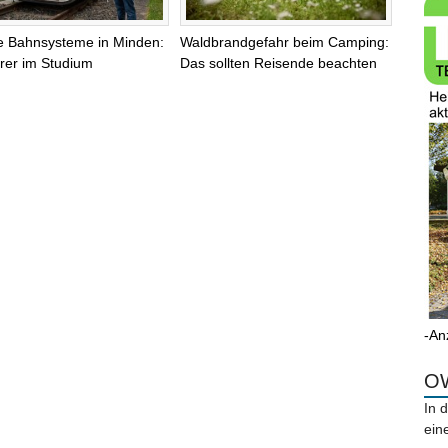
le Bahnsysteme in Minden:
Waldbrandgefahr beim Camping:
rer im Studium
Das sollten Reisende beachten
-An
OW
In 
ein