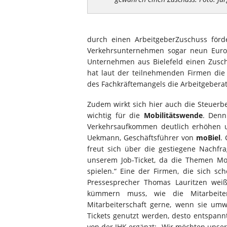
durch einen ArbeitgeberZuschuss för
Verkehrsunternehmen sogar neun Euro 
Unternehmen aus Bielefeld einen Zusch
hat laut der teilnehmenden Firmen die 
des Fachkräftemangels die Arbeitgeberattr
Zudem wirkt sich hier auch die Steuerbe
wichtig für die
Mobilitätswende
. Denn
Verkehrsaufkommen deutlich erhöhen u
Uekmann, Geschäftsführer von
moBiel
.
freut sich über die gestiegene Nachfr
unserem Job-Ticket, da die Themen Mo
spielen.“ Eine der Firmen, die sich sc
Pressesprecher Thomas Lauritzen weiß
kümmern muss, wie die Mitarbeite
Mitarbeiterschaft gerne, wenn sie um
Tickets genutzt werden, desto entspannte
von der IHK ergänzt: „Wir möchten unsere