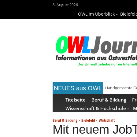
8. August 2026
OWL im Überblick
Bielefel
NEUES aus OWL
Handgemachte Ge
Bielefelder Freib
Titelseite
Beruf & Bildung
Fr
Wissenschaft & Hochschule
M
-
-
Beruf & Bildung
Bielefeld
Wirtschaft
Mit neuem JobT