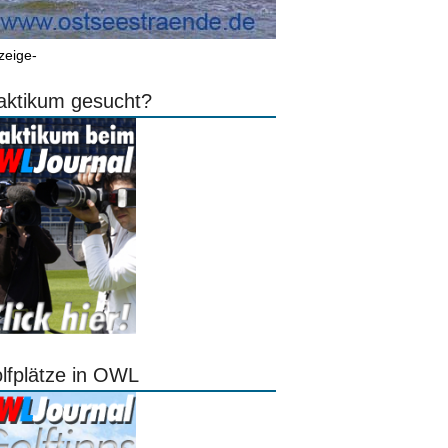
zeige-
aktikum gesucht?
lfplätze in OWL