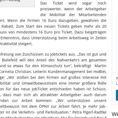
Das Ticket wird sogar noch
preiswerter, wenn der Arbeitgeber
die Mobilität der Mitarbeitenden
dert. Wenn die Firmen 16 Euro dazugeben, gewähren die
Rabatt. Zum Start des neuen Tickets geben mehr als 20
uss von mindestens 16 Euro pro Ticket. Dazu beigetragen
Erkenntnis, dass Unterstützung beim Arbeitsweg in Zeiten
aktivität steigert.
freiung von Zuschüssen zu Jobtickets aus. „Das ist gut und
 Bielefeld will den Anteil des Nahverkehrs am gesamten
nd so etwas für den Klimaschutz tun“, bekräftigt Martin
 Cornelia Christian, Leiterin Kundenmanagement bei moBiel,
age: „Wir stoßen bei den Firmen auf großes Interesse mit
W
bilität und Umweltbewusstsein eine immer größere Rolle
L
hon für das neue JobTicket entschieden haben ist Schüco.
, dass man sich als attraktiver Arbeitgeber auch darum
nden zur Arbeit kommen: „Wir unterstützen unsere
weltbewusst mit dem ÖPNV zur Arbeit fährt. Je mehr Job-
r ist die Verkehrs- und Parksituation.“ Petra Pigerl-Radtke
We
n Mitarbeitenden ein attraktives Abo für Freizeit und Beruf