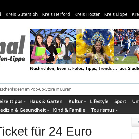
d
Kreis Gütersloh
Kreis Herford
Kreis Höxter
Kreis Lippe
Kre
schenkideen im Pop-up-Store in Büren
äder: 350.000 Gäste schon Anfang August
eizeittipps
Haus & Garten
Kultur
Lifestyle
Sport
Um
edizin & Gesundheit
Kind & Familie
Tourismus
icket für 24 Euro