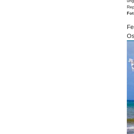
ung
Rep
Fot
Fe
Os