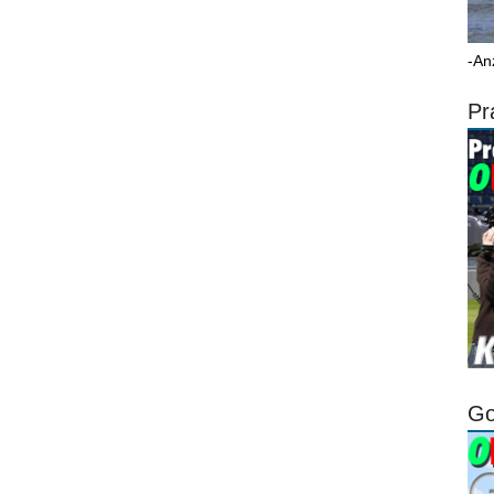
-An
Pr
Go