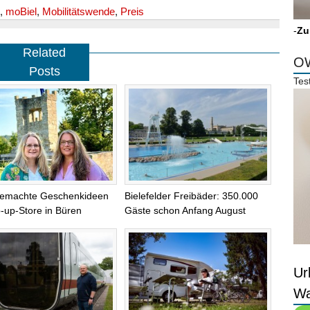
,
moBiel
,
Mobilitätswende
,
Preis
-
Zu
Related
OW
Posts
Tes
emachte Geschenkideen
Bielefelder Freibäder: 350.000
-up-Store in Büren
Gäste schon Anfang August
Ur
Wa