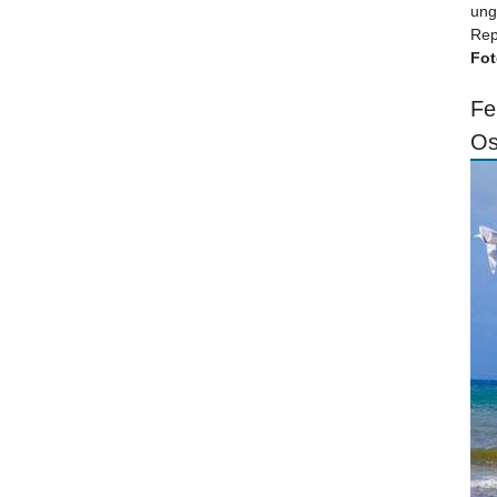
ung
Rep
Fot
Fe
Os