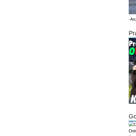
-An
Pr
Go