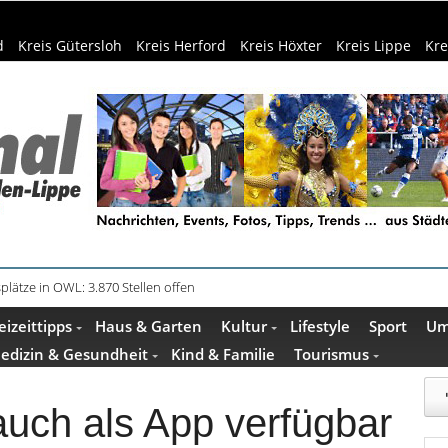
d
Kreis Gütersloh
Kreis Herford
Kreis Höxter
Kreis Lippe
Kre
plätze in OWL: 3.870 Stellen offen
in Küche und Bad schont Ressourcen
eizeittipps
Haus & Garten
Kultur
Lifestyle
Sport
Um
edizin & Gesundheit
Kind & Familie
Tourismus
uch als App verfügbar