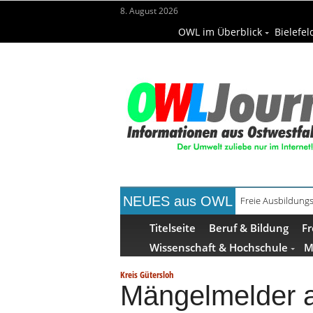
8. August 2026
OWL im Überblick
Bielefel
NEUES aus OWL
Freie Ausbildungs
Recyclingpapier 
Titelseite
Beruf & Bildung
Fr
Wissenschaft & Hochschule
M
Kreis Gütersloh
Mängelmelder a