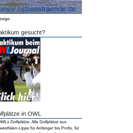
zeige-
aktikum gesucht?
lfplätze in OWL