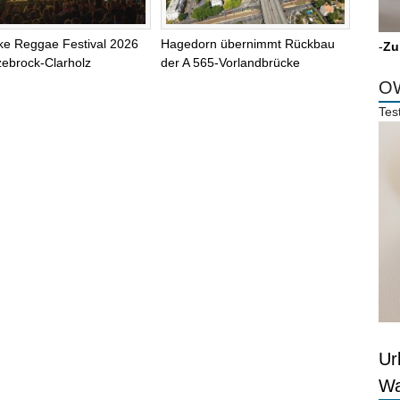
ke Reggae Festival 2026
Hagedorn übernimmt Rückbau
-
Zu
zebrock-Clarholz
der A 565-Vorlandbrücke
OW
Tes
Ur
Wa