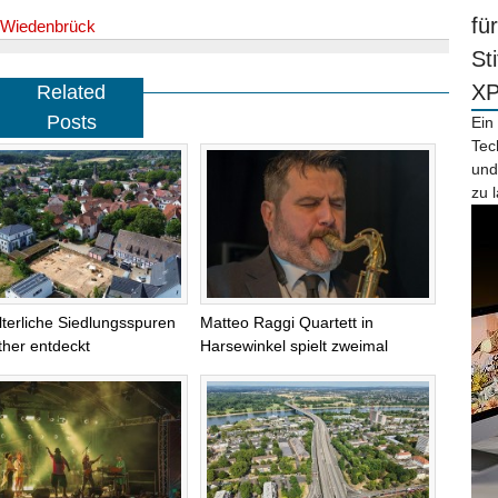
fü
Wiedenbrück
St
X
Related
Posts
Ein
Tec
und
zu 
alterliche Siedlungsspuren
Matteo Raggi Quartett in
ther entdeckt
Harsewinkel spielt zweimal