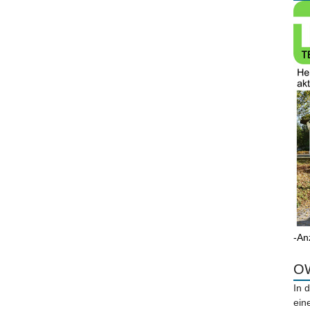
-An
OW
In 
ein