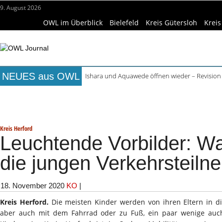
9. August 2026
OWL im Überblick
Bielefeld
Kreis Gütersloh
Kreis
NEUES aus OWL
Ishara und Aquawede öffnen wieder – Revision
Alkoholprobleme in Bielefeld verursachen mehr
Titelseite
Beruf & Bildung
Freizeittipps
Haus & Ga
Handgemachte Geschenkideen im Pop-up-Store
Bielefelder Freibäder: 350.000 Gäste schon An
Wissenschaft & Hochschule
Medizin & Gesundheit
K
Freie Ausbildungsplätze in OWL: 3.870 Stellen o
Kreis Herford
Leuchtende Vorbilder: W
die jungen Verkehrsteiln
18. November 2020
KO
|
Kreis Herford.
Die meisten Kinder werden von ihren Eltern in 
aber auch mit dem Fahrrad oder zu Fuß, ein paar wenige auch