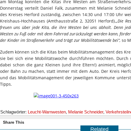
am Montag konnten die Kitas ihre Westen am Straßenverkehrs
Donnerstag verteilt Daniel Falk, zusammen mit Melanie Schnei
des Kreises Herford zuständig, zwischen 14:30 und 17:00 Uhr w
Kreishaus-Hochhauses (Amthausstraße 2, 32051 Herford).
„Die Re
freuen uns über jede Kita, die ihre Westen bei uns abholt. Denn jed
Westen zu Fuß oder mit dem Fahrrad zurückzulegt werden kann, fördert 
der Kinder im Straßenverkehr und trägt zur Mobilitätswende bei“,
so M
Zudem können sich die Kitas beim Mobilitätsmanagement des Kre
sie bei sich eine Mobilitätswoche durchführen möchten. Durch 
dabei schon die ganz Kleinen (und ihre Eltern!) animiert, mögli
oder Bahn zu machen, statt immer mit dem Auto. Der Kreis Herf
und das Mobilitätsmanagement der jeweiligen Kommune unterst
Tipps.
Schlagwörter:
Leucht-Warnwesten
,
Melanie Schneider
,
Verkehrsteil
Share This
Related