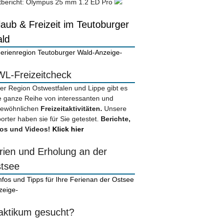
tbericht: Olympus 25 mm 1.2 ED Pro
laub & Freizeit im Teutoburger
ld
-Anzeige-
L-Freizeitcheck
der Region Ostwestfalen und Lippe gibt es
e ganze Reihe von interessanten und
ewöhnlichen
Freizeitaktivitäten.
Unsere
orter haben sie für Sie getestet.
Berichte,
os und Videos!
Klick hier
rien und Erholung an der
tsee
zeige-
aktikum gesucht?