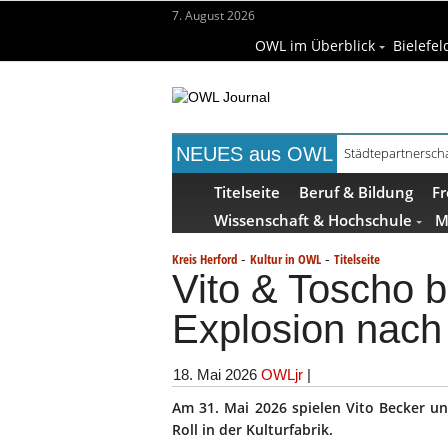
7. August 2026
OWL im Überblick
Bielefel
NEUES aus OWL
Städtepartnerscha
Titelseite
Beruf & Bildung
Fr
Wissenschaft & Hochschule
M
-
-
Kreis Herford
Kultur in OWL
Titelseite
Vito & Toscho 
Explosion nach
18. Mai 2026
OWLjr
|
Am 31. Mai 2026 spielen Vito Becker un
Roll in der Kulturfabrik.