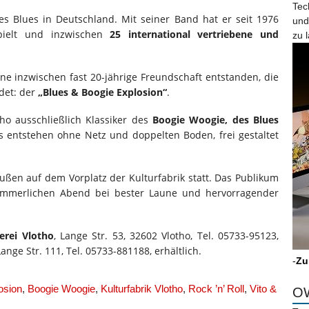
Tec
des Blues in Deutschland. Mit seiner Band hat er seit 1976
und
ielt und inzwischen
25 international vertriebene und
zu 
ne inzwischen fast 20-jährige Freundschaft entstanden, die
det: der
„Blues & Boogie Explosion“
.
cho ausschließlich Klassiker des
Boogie Woogie, des Blues
s entstehen ohne Netz und doppelten Boden, frei gestaltet
ußen auf dem Vorplatz der Kulturfabrik statt. Das Publikum
ommerlichen Abend bei bester Laune und hervorragender
erei Vlotho
, Lange Str. 53, 32602 Vlotho, Tel. 05733-95123,
Lange Str. 111, Tel. 05733-881188, erhältlich.
-
Zu
osion
,
Boogie Woogie
,
Kulturfabrik Vlotho
,
Rock ’n’ Roll
,
Vito &
OW