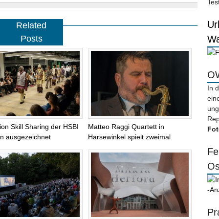
Tes
Ur
Related
Posts
Wa
OW
In 
ein
ung
Rep
tion Skill Sharing der HSBI
Matteo Raggi Quartett in
Fot
lin ausgezeichnet
Harsewinkel spielt zweimal
Fe
Os
-An
Pr