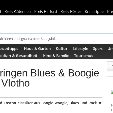
d
Kreis Gütersloh
Kreis Herford
Kreis Höxter
Kreis Lippe
Kre
ft Büren und Ignalina beim Stadtjubiläum
eizeittipps
Haus & Garten
Kultur
Lifestyle
Sport
Um
edizin & Gesundheit
Kind & Familie
Tourismus
bringen Blues & Boogie
 Vlotho
d Toscho Klassiker aus Boogie Woogie, Blues und Rock ’n’
F
P