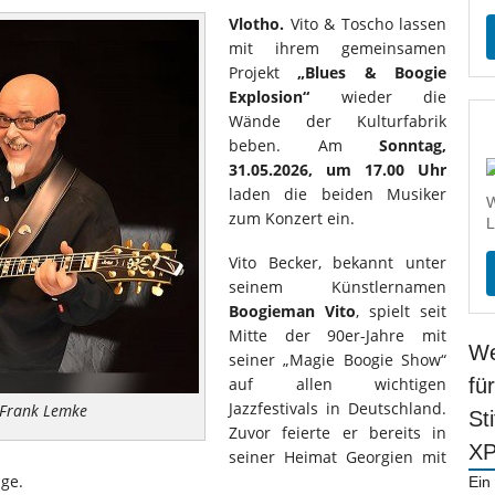
Vlotho.
Vito & Toscho lassen
mit ihrem gemeinsamen
Projekt
„Blues & Boogie
Explosion“
wieder die
Wände der Kulturfabrik
beben. Am
Sonntag,
31.05.2026, um 17.00 Uhr
laden die beiden Musiker
W
zum Konzert ein.
L
Vito Becker, bekannt unter
seinem Künstlernamen
Boogieman Vito
, spielt seit
Mitte der 90er-Jahre mit
We
seiner „Magie Boogie Show“
auf allen wichtigen
fü
Jazzfestivals in Deutschland.
 Frank Lemke
St
Zuvor feierte er bereits in
X
seiner Heimat Georgien mit
lge.
Ein