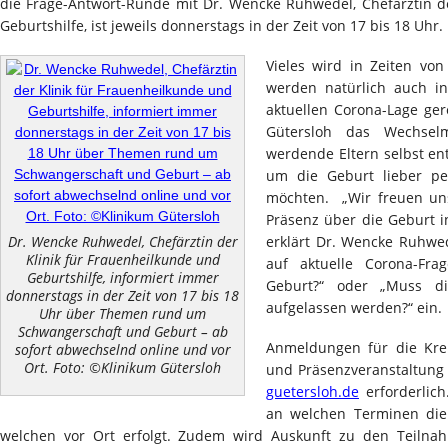
die Frage-Antwort-Runde mit Dr. Wencke Ruhwedel, Chefärztin d
Geburtshilfe, ist jeweils donnerstags in der Zeit von 17 bis 18 Uhr.
Vieles wird in Zeiten vo
werden natürlich auch i
aktuellen Corona-Lage ger
Gütersloh das Wechselm
werdende Eltern selbst en
um die Geburt lieber per
möchten. „Wir freuen uns
Präsenz über die Geburt i
erklärt Dr. Wencke Ruhwed
Dr. Wencke Ruhwedel, Chefärztin der
Klinik für Frauenheilkunde und
auf aktuelle Corona-Fr
Geburtshilfe, informiert immer
Geburt?“ oder „Muss d
donnerstags in der Zeit von 17 bis 18
aufgelassen werden?“ ein.
Uhr über Themen rund um
Schwangerschaft und Geburt – ab
Anmeldungen für die Krei
sofort abwechselnd online und vor
Ort. Foto: ©Klinikum Gütersloh
und Präsenzveranstaltung
guetersloh.de
erforderlich
an welchen Terminen die 
welchen vor Ort erfolgt. Zudem wird Auskunft zu den Teilna