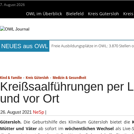
7. August 2026
OWL im Überblick
Bielefeld
Kreis Gütersloh
Kreis
NEUES aus OWL
Freie Ausbildungsplätze in OWL: 3.870 Stellen o
Mittelalterliche Siedlungsspuren in Werther ent
Titelseite
Beruf & Bildung
Freizeittipps
Haus & Ga
Mühlenquilter auf dem Museumshof zeigen ihre
Digitale Bahnsysteme in Minden: Lokführer im
Wissenschaft & Hochschule
Medizin & Gesundheit
K
Waldbrandgefahr beim Camping: Das sollten R
-
-
Kind & Familie
Kreis Gütersloh
Medizin & Gesundheit
Kreißsaalführungen per 
und vor Ort
26. August 2021
NeSp
|
Gütersloh.
Die Geburtshilfe des Klinikum Gütersloh bietet die
Mütter und Väter
ab sofort im
wöchentlichen Wechsel
als Live-