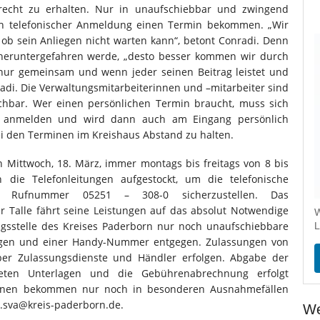
recht zu erhalten. Nur in unaufschiebbar und zwingend
h telefonischer Anmeldung einen Termin bekommen. „Wir
, ob sein Anliegen nicht warten kann“, betont Conradi. Denn
 heruntergefahren werde, „desto besser kommen wir durch
 nur gemeinsam und wenn jeder seinen Beitrag leistet und
onradi. Die Verwaltungsmitarbeiterinnen und –mitarbeiter sind
ichbar. Wer einen persönlichen Termin braucht, muss sich
r anmelden und wird dann auch am Eingang persönlich
ei den Terminen im Kreishaus Abstand zu halten.
n Mittwoch, 18. März, immer montags bis freitags von 8 bis
die Telefonleitungen aufgestockt, um die telefonische
en Rufnummer 05251 – 308-0 sicherzustellen. Das
 Talle fährt seine Leistungen auf das absolut Notwendige
W
ngsstelle des Kreises Paderborn nur noch unaufschiebbare
L
lagen und einer Handy-Nummer entgegen. Zulassungen von
über Zulassungsdienste und Händler erfolgen. Abgabe der
eten Unterlagen und die Gebührenabrechnung erfolgt
rsonen bekommen nur noch in besonderen Ausnahmefällen
e.sva@kreis-paderborn.de.
We