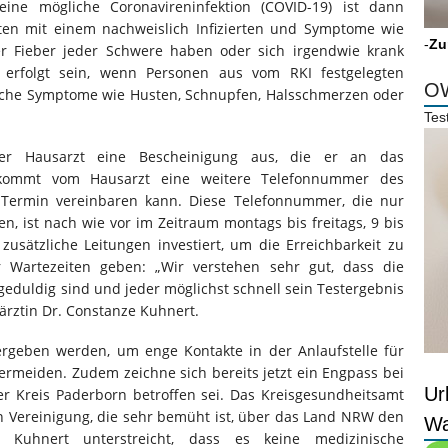
 eine mögliche Coronavireninfektion (COVID-19) ist dann
ten mit einem nachweislich Infizierten und Symptome wie
-
Zu
r Fieber jeder Schwere haben oder sich irgendwie krank
erfolgt sein, wenn Personen aus vom RKI festgelegten
OW
iche Symptome wie Husten, Schnupfen, Halsschmerzen oder
Tes
t der Hausarzt eine Bescheinigung aus, die er an das
ekommt vom Hausarzt eine weitere Telefonnummer des
 Termin vereinbaren kann. Diese Telefonnummer, die nur
n, ist nach wie vor im Zeitraum montags bis freitags, 9 bis
zusätzliche Leitungen investiert, um die Erreichbarkeit zu
r Wartezeiten geben: „Wir verstehen sehr gut, dass die
duldig sind und jeder möglichst schnell sein Testergebnis
ärztin Dr. Constanze Kuhnert.
ergeben werden, um enge Kontakte in der Anlaufstelle für
ermeiden. Zudem zeichne sich bereits jetzt ein Engpass bei
Ur
r Kreis Paderborn betroffen sei. Das Kreisgesundheitsamt
en Vereinigung, die sehr bemüht ist, über das Land NRW den
Wa
Kuhnert unterstreicht, dass es keine medizinische