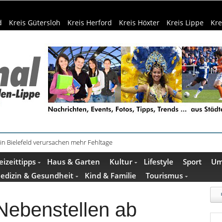
d
Kreis Gütersloh
Kreis Herford
Kreis Höxter
Kreis Lippe
Kre
in Bielefeld verursachen mehr Fehltage
schenkideen im Pop-up-Store in Büren
eizeittipps
Haus & Garten
Kultur
Lifestyle
Sport
Um
edizin & Gesundheit
Kind & Familie
Tourismus
Nebenstellen ab