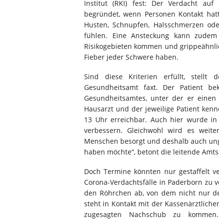
Institut (RKI) fest: Der Verdacht auf
begründet, wenn Personen Kontakt hat
Husten, Schnupfen, Halsschmerzen ode
fühlen. Eine Ansteckung kann zudem 
Risikogebieten kommen und grippeähnl
Fieber jeder Schwere haben.
Sind diese Kriterien erfüllt, stell
Gesundheitsamt faxt. Der Patient b
Gesundheitsamtes, unter der er einen
Hausarzt und der jeweilige Patient kenne
13 Uhr erreichbar. Auch hier wurde in 
verbessern. Gleichwohl wird es weite
Menschen besorgt und deshalb auch unge
haben möchte“, betont die leitende Amts
Doch Termine könnten nur gestaffelt v
Corona-Verdachtsfälle in Paderborn zu v
den Röhrchen ab, von dem nicht nur de
steht in Kontakt mit der Kassenärztlich
zugesagten Nachschub zu kommen. 