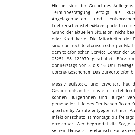
Hierbei sind der Grund des Anliegen
Terminbestätigung erfolgt als Rück
Angelegenheiten und entsprech
Fuehrerscheinstelle@kreis-paderborn.de
Grund der aktuellen Situation, nicht be
oder Kreditkarte. Die Mitarbeiter der
sind nur noch telefonisch oder per Mail
dem telefonischen Service Center der S
05251 88 122979 geschaltet. Bürgeri
donnerstags von 8 bis 16 Uhr, freitag
Corona-Geschehen. Das Bürgertelefon bi
Massiv aufstockt und erweitert hat d
Gesundheitsamtes, das ein Infotelefon 
können Bürgerinnen und Bürger Verda
personeller Hilfe des Deutschen Roten 
gleichzeitig Anrufe entgegennehmen. Au
Infektionsschutz ist montags bis freitag
erreichbar. Wer begründet die Sorge ha
seinen Hausarzt telefonisch kontaktie