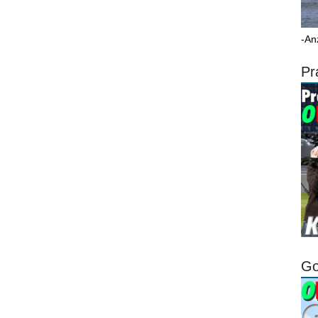
-An
Pr
Go