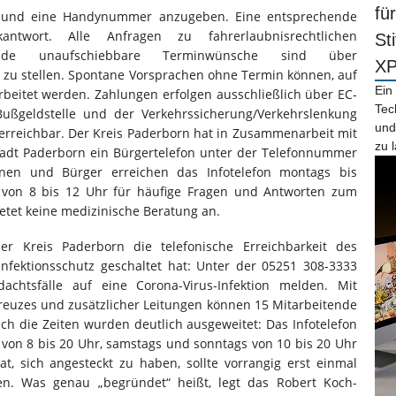
fü
s und eine Handynummer anzugeben. Eine entsprechende
antwort. Alle Anfragen zu fahrerlaubnisrechtlichen
St
ende unaufschiebbare Terminwünsche sind über
X
 zu stellen. Spontane Vorsprachen ohne Termin können, auf
Ein
arbeitet werden. Zahlungen erfolgen ausschließlich über EC-
Tec
 Bußgeldstelle und der Verkehrssicherung/Verkehrslenkung
und
 erreichbar. Der Kreis Paderborn hat in Zusammenarbeit mit
zu 
tadt Paderborn ein Bürgertelefon unter der Telefonnummer
nnen und Bürger erreichen das Infotelefon montags bis
s von 8 bis 12 Uhr für häufige Fragen und Antworten zum
etet keine medizinische Beratung an.
er Kreis Paderborn die telefonische Erreichbarkeit des
Infektionsschutz geschaltet hat: Unter der 05251 308-3333
chtsfälle auf eine Corona-Virus-Infektion melden. Mit
Kreuzes und zusätzlicher Leitungen können 15 Mitarbeitende
ch die Zeiten wurden deutlich ausgeweitet: Das Infotelefon
s von 8 bis 20 Uhr, samstags und sonntags von 10 bis 20 Uhr
t, sich angesteckt zu haben, sollte vorrangig erst einmal
ren. Was genau „begründet“ heißt, legt das Robert Koch-