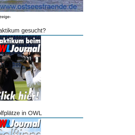
zeige-
aktikum gesucht?
lfplätze in OWL