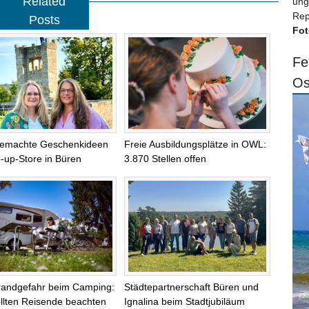
Related
ung
Rep
Posts
Fot
Fe
Os
emachte Geschenkideen
Freie Ausbildungsplätze in OWL:
-up-Store in Büren
3.870 Stellen offen
randgefahr beim Camping:
Städtepartnerschaft Büren und
llten Reisende beachten
Ignalina beim Stadtjubiläum