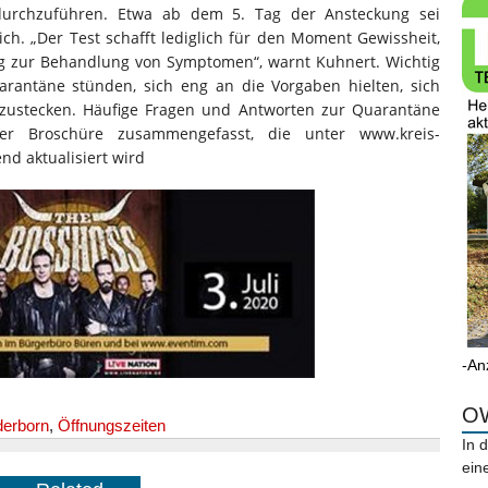
 durchzuführen. Etwa ab dem 5. Tag der Ansteckung sei
ch. „Der Test schafft lediglich für den Moment Gewissheit,
ng zur Behandlung von Symptomen“, warnt Kuhnert. Wichtig
uarantäne stünden, sich eng an die Vorgaben hielten, sich
anzustecken. Häufige Fragen und Antworten zur Quarantäne
er Broschüre zusammengefasst, die unter www.kreis-
nd aktualisiert wird
-An
OW
derborn
,
Öffnungszeiten
In 
ein