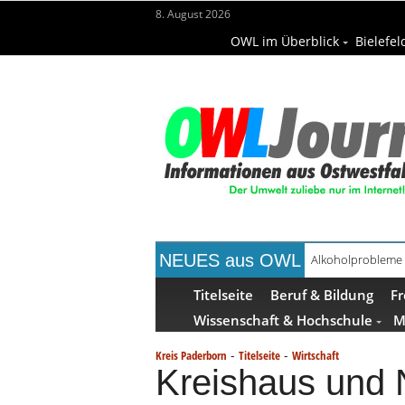
8. August 2026
OWL im Überblick
Bielefel
NEUES aus OWL
Alkoholprobleme 
Handgemachte Ge
Titelseite
Beruf & Bildung
Fr
Wissenschaft & Hochschule
M
-
-
Kreis Paderborn
Titelseite
Wirtschaft
Kreishaus und 