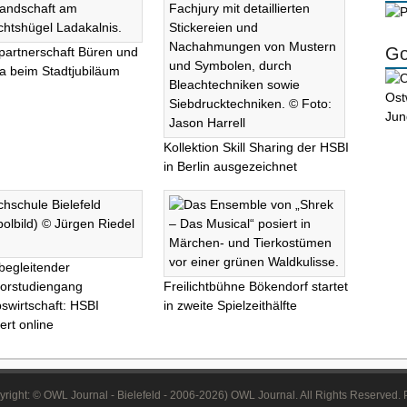
Go
partnerschaft Büren und
na beim Stadtjubiläum
Kollektion Skill Sharing der HSBI
in Berlin ausgezeichnet
begleitender
orstudiengang
Freilichtbühne Bökendorf startet
bswirtschaft: HSBI
in zweite Spielzeithälfte
ert online
right: © OWL Journal - Bielefeld - 2006-2026) OWL Journal. All Rights Reserved