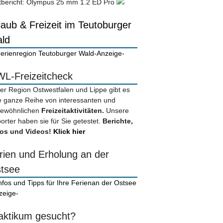
tbericht: Olympus 25 mm 1.2 ED Pro
laub & Freizeit im Teutoburger
ld
-Anzeige-
L-Freizeitcheck
der Region Ostwestfalen und Lippe gibt es
e ganze Reihe von interessanten und
ewöhnlichen
Freizeitaktivitäten.
Unsere
orter haben sie für Sie getestet.
Berichte,
os und Videos!
Klick hier
rien und Erholung an der
tsee
zeige-
aktikum gesucht?