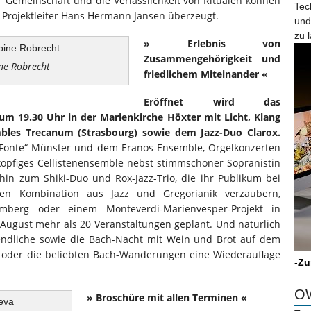
 Gemeinschaft und die Verlässlichkeit von Ritualen können
Tec
st Projektleiter Hans Hermann Jansen überzeugt.
und
zu 
» Erlebnis von
Zusammengehörigkeit und
ne Robrecht
friedlichem Miteinander «
Eröffnet wird das
i, um 19.30 Uhr in der Marienkirche Höxter mit Licht, Klang
mbles Trecanum (Strasbourg) sowie dem Jazz-Duo Clarox.
 Fonte“ Münster und dem Eranos-Ensemble, Orgelkonzerten
köpfiges Cellistenensemble nebst stimmschöner Sopranistin
in zum Shiki-Duo und Rox-Jazz-Trio, die ihr Publikum bei
den Kombination aus Jazz und Gregorianik verzaubern,
mberg oder einem Monteverdi-Marienvesper-Projekt in
 August mehr als 20 Veranstaltungen geplant. Und natürlich
endliche sowie die Bach-Nacht mit Wein und Brot auf dem
 oder die beliebten Bach-Wanderungen eine Wiederauflage
-
Zu
OW
» Broschüre mit allen Terminen «