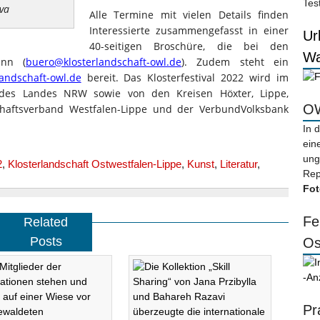
Tes
eva
Alle Termine mit vielen Details finden
Interessierte zusammengefasst in einer
Ur
40-seitigen Broschüre, die bei den
Wa
ann (
buero@klosterlandschaft-owl.de
). Zudem steht ein
andschaft-owl.de
bereit. Das Klosterfestival 2022 wird im
 des Landes NRW sowie von den Kreisen Höxter, Lippe,
OW
haftsverband Westfalen-Lippe und der VerbundVolksbank
In 
ein
ung
2
,
Klosterlandschaft Ostwestfalen-Lippe
,
Kunst
,
Literatur
,
Rep
Fot
Fe
Related
Posts
Os
-An
Pr