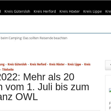
d
Kreis Gütersloh
Kreis Herford
Kreis Höxter
Kreis Lippe
Kre
beim Camping: Das sollten Reisende beachten
ft Büren und Ignalina beim Stadtjubiläum
eizeittipps
Haus & Garten
Kultur
Lifestyle
Sport
Umw
haring der HSBI in Berlin ausgezeichnet
tett in Harsewinkel spielt zweimal
dizin & Gesundheit
Kind & Familie
Tourismus
r Bachelorstudiengang Betriebswirtschaft: HSBI informiert online
-
-
-
-
-
tung
Kreis Gütersloh
Kreis Herford
Kreis Höxter
Kreis Lippe
Kreis
-
Titelseite
 2022: Mehr als 20
 vom 1. Juli bis zum
ganz OWL
F
P