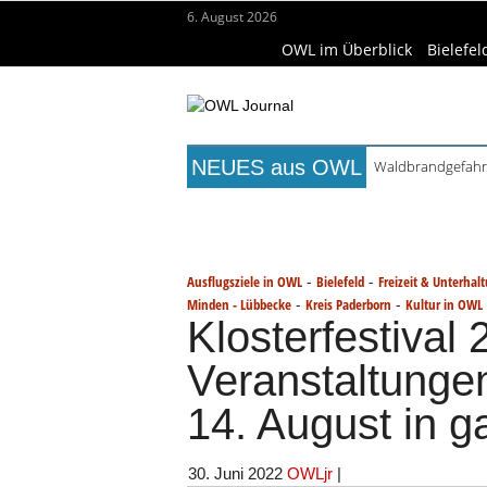
6. August 2026
OWL im Überblick
Bielefel
NEUES aus OWL
Waldbrandgefahr 
Städtepartnerscha
Titelseite
Beruf & Bildung
Fr
Kollektion Skill S
Matteo Raggi Quar
Wissenschaft & Hochschule
Me
Berufsbegleitende
-
-
Ausflugsziele in OWL
Bielefeld
Freizeit & Unterhal
-
-
Minden - Lübbecke
Kreis Paderborn
Kultur in OWL
Klosterfestival
Veranstaltungen
14. August in 
30. Juni 2022
OWLjr
|