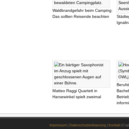
Waldbrandgefahr beim Camping:
Das sollten Reisende beachten
Städte
Ignali
Berufs
Matteo Raggi Quartett in
Bachel
Harsewinkel spielt zweimal
Betrie
informi
Impressum
|
Datenschutzerklaerung
|
Kontakt
(Copy