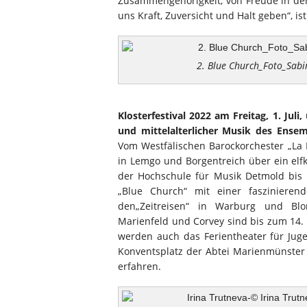
Zusammengehörigkeit, von Freude in der
uns Kraft, Zuversicht und Halt geben“, i
2. Blue Church_Foto_Sabi
Klosterfestival 2022 am Freitag, 1. Jul
und mittelalterlicher Musik des Ense
Vom Westfälischen Barockorchester „La
in Lemgo und Borgentreich über ein elf
der Hochschule für Musik Detmold bis h
„Blue Church“ mit einer faszinieren
den„Zeitreisen“ in Warburg und Blo
Marienfeld und Corvey sind bis zum 14.
werden auch das Ferientheater für Jug
Konventsplatz der Abtei Marienmünster
erfahren.