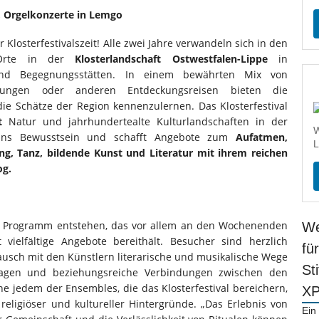
, Orgelkonzerte in Lemgo
er Klosterfestivalszeit! Alle zwei Jahre verwandeln sich in den
 Orte in der
Klosterlandschaft Ostwestfalen-Lippe
in
und Begegnungsstätten. In einem bewährten Mix von
ungen oder anderen Entdeckungsreisen bieten die
e Schätze der Region kennenzulernen. Das Klosterfestival
t
Natur und jahrhundertealte Kulturlandschaften in der
W
ns Bewusstsein und schafft Angebote zum
Aufatmen,
L
ng, Tanz, bildende Kunst und Literatur mit ihrem reichen
og.
es Programm entstehen, das vor allem an den Wochenenden
We
vielfältige Angebote bereithält. Besucher sind herzlich
fü
ausch mit den Künstlern literarische und musikalische Wege
St
hlagen und beziehungsreiche Verbindungen zwischen den
e jedem der Ensembles, die das Klosterfestival bereichern,
X
 religiöser und kultureller Hintergründe. „Das Erlebnis von
Ein