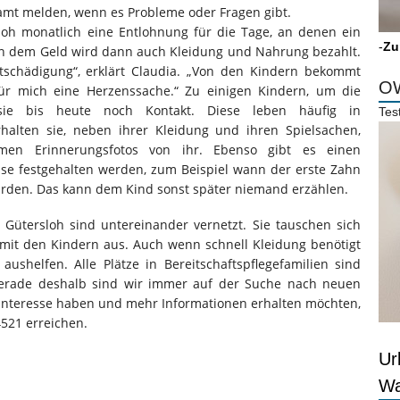
amt melden, wenn es Probleme oder Fragen gibt.
loh monatlich eine Entlohnung für die Tage, an denen ein
-
Zu
 Von dem Geld wird dann auch Kleidung und Nahrung bezahlt.
tschädigung“, erklärt Claudia. „Von den Kindern bekommt
OW
für mich eine Herzenssache.“ Zu einigen Kindern, um die
sie bis heute noch Kontakt. Diese leben häufig in
Tes
rhalten sie, neben ihrer Kleidung und ihren Spielsachen,
en Erinnerungsfotos von ihr. Ebenso gibt es einen
isse festgehalten werden, zum Beispiel wann der erste Zahn
urden. Das kann dem Kind sonst später niemand erzählen.
s Gütersloh sind untereinander vernetzt. Sie tauschen sich
 mit den Kindern aus. Auch wenn schnell Kleidung benötigt
aushelfen. Alle Plätze in Bereitschaftspflegefamilien sind
. Gerade deshalb sind wir immer auf der Suche nach neuen
e Interesse haben und mehr Informationen erhalten möchten,
4521 erreichen.
Ur
Wa