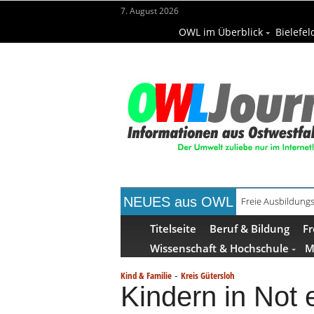
7. August 2026
OWL im Überblick
Bielefel
NEUES aus OWL
Freie Ausbildungs
Titelseite
Beruf & Bildung
Fr
Wissenschaft & Hochschule
M
-
Kind & Familie
Kreis Gütersloh
Kindern in Not