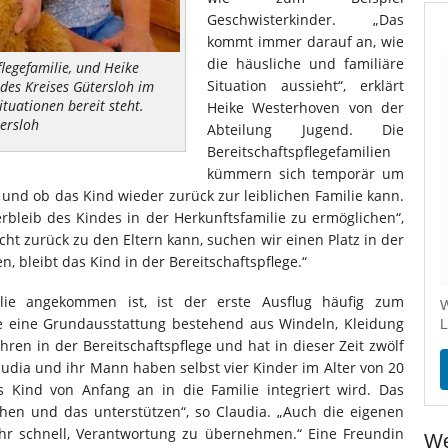
Geschwisterkinder. „Das
kommt immer darauf an, wie
die häusliche und familiäre
flegefamilie, und Heike
Situation aussieht“, erklärt
des Kreises Gütersloh im
tuationen bereit steht.
Heike Westerhoven von der
tersloh
Abteilung Jugend. Die
Bereitschaftspflegefamilien
kümmern sich temporär um
und ob das Kind wieder zurück zur leiblichen Familie kann.
Verbleib des Kindes in der Herkunftsfamilie zu ermöglichen“,
ht zurück zu den Eltern kann, suchen wir einen Platz in der
n, bleibt das Kind in der Bereitschaftspflege.“
ie angekommen ist, ist der erste Ausflug häufig zum
W
ie eine Grundausstattung bestehend aus Windeln, Kleidung
L
ahren in der Bereitschaftspflege und hat in dieser Zeit zwölf
udia und ihr Mann haben selbst vier Kinder im Alter von 20
as Kind von Anfang an in die Familie integriert wird. Das
tehen und das unterstützen“, so Claudia. „Auch die eigenen
ehr schnell, Verantwortung zu übernehmen.“ Eine Freundin
We