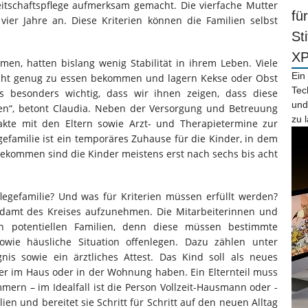
itschaftspflege aufmerksam gemacht. Die vierfache Mutter
fü
 vier Jahre an. Diese Kriterien können die Familien selbst
St
X
men, hatten bislang wenig Stabilität in ihrem Leben. Viele
Ein
nicht genug zu essen bekommen und lagern Kekse oder Obst
Tec
s besonders wichtig, dass wir ihnen zeigen, dass diese
und
den“, betont Claudia. Neben der Versorgung und Betreuung
zu 
kte mit den Eltern sowie Arzt- und Therapietermine zur
legefamilie ist ein temporäres Zuhause für die Kinder, in dem
angekommen sind die Kinder meistens erst nach sechs bis acht
legefamilie? Und was für Kriterien müssen erfüllt werden?
endamt des Kreises aufzunehmen. Die Mitarbeiterinnen und
n potentiellen Familien, denn diese müssen bestimmte
sowie häusliche Situation offenlegen. Dazu zählen unter
is sowie ein ärztliches Attest. Das Kind soll als neues
er im Haus oder in der Wohnung haben. Ein Elternteil muss
ern – im Idealfall ist die Person Vollzeit-Hausmann oder -
lien und bereitet sie Schritt für Schritt auf den neuen Alltag