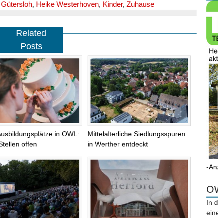
,
Gütersloh
,
Heike Westerhoven
,
Kinder
,
Zuhause
Related
Posts
Ausbildungsplätze in OWL:
Mittelalterliche Siedlungsspuren
Stellen offen
in Werther entdeckt
-An
OW
In 
ein