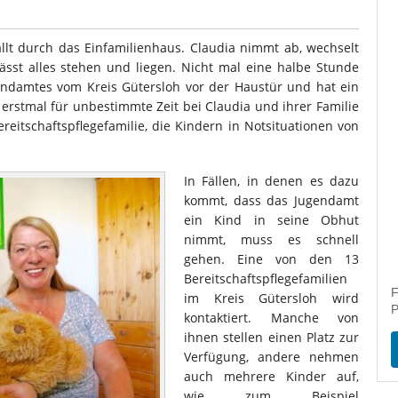
llt durch das Einfamilienhaus. Claudia nimmt ab, wechselt
ässt alles stehen und liegen. Nicht mal eine halbe Stunde
gendamtes vom Kreis Gütersloh vor der Haustür und hat ein
 erstmal für unbestimmte Zeit bei Claudia und ihrer Familie
ereitschaftspflegefamilie, die Kindern in Notsituationen von
In Fällen, in denen es dazu
kommt, dass das Jugendamt
ein Kind in seine Obhut
nimmt, muss es schnell
gehen. Eine von den 13
Bereitschaftspflegefamilien
F
im Kreis Gütersloh wird
P
kontaktiert. Manche von
ihnen stellen einen Platz zur
Verfügung, andere nehmen
auch mehrere Kinder auf,
wie zum Beispiel