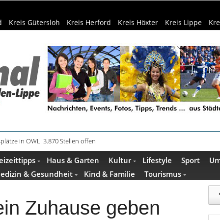
d
Kreis Gütersloh
Kreis Herford
Kreis Höxter
Kreis Lippe
Kre
plätze in OWL: 3.870 Stellen offen
eizeittipps
Haus & Garten
Kultur
Lifestyle
Sport
Um
edizin & Gesundheit
Kind & Familie
Tourismus
 ein Zuhause geben