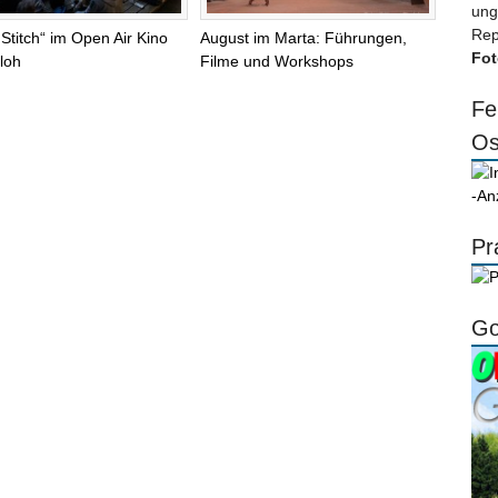
ung
Rep
 Stitch“ im Open Air Kino
August im Marta: Führungen,
Fot
loh
Filme und Workshops
Fe
Os
-An
Pr
Go