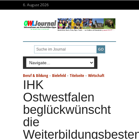
6. August 2026
-
-
-
Beruf & Bildung
Bielefeld
Titelseite
Wirtschaft
IHK
Ostwestfalen
beglückwünscht
die
Weiterbildungsbeste