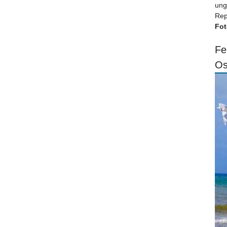
ung
Rep
Fot
Fe
Os