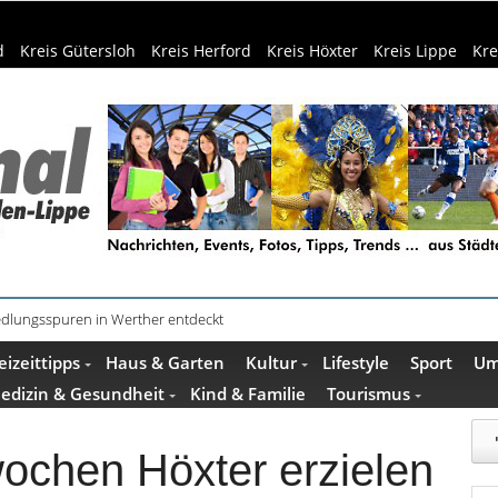
d
Kreis Gütersloh
Kreis Herford
Kreis Höxter
Kreis Lippe
Kre
f dem Museumshof zeigen ihre Quilts
eizeittipps
Haus & Garten
Kultur
Lifestyle
Sport
Um
edizin & Gesundheit
Kind & Familie
Tourismus
ochen Höxter erzielen