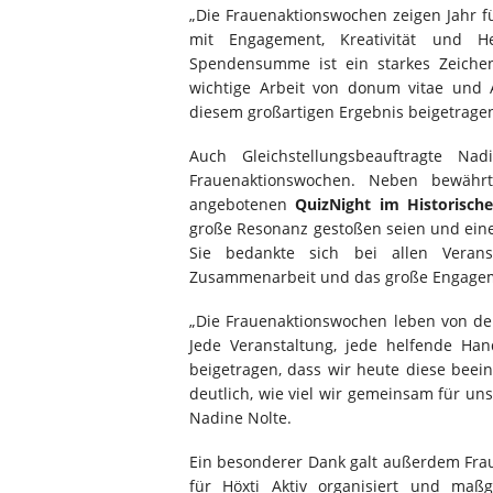
„Die Frauenaktionswochen zeigen Jahr f
mit Engagement, Kreativität und H
Spendensumme ist ein starkes Zeichen
wichtige Arbeit von donum vitae und Ak
diesem großartigen Ergebnis beigetrage
Auch Gleichstellungsbeauftragte Na
Frauenaktionswochen. Neben bewährt
angebotenen
QuizNight im Historisch
große Resonanz gestoßen seien und eine
Sie bedankte sich bei allen Veranst
Zusammenarbeit und das große Engage
„Die Frauenaktionswochen leben von de
Jede Veranstaltung, jede helfende H
beigetragen, dass wir heute diese be
deutlich, wie viel wir gemeinsam für un
Nadine Nolte.
Ein besonderer Dank galt außerdem Frau
für Höxti Aktiv organisiert und maßg