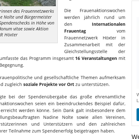
Die Frauenaktionswochen
rinnen des Frauennetzwerks
ne Nolte und Bürgermeister
werden jährlich rund um
Spendenschecks in Höhe von
den
Internationalen
 donum vitae sowie Aktion
Frauentag
vom
adt Höxter
Frauennetzwerk Höxter in
Zusammenarbeit mit der
Gleichstellungsstelle der
hr umfasste das Programm insgesamt
16 Veranstaltungen
mit
 Begegnung.
f frauenpolitische und gesellschaftliche Themen aufmerksam
nd zugleich
soziale Projekte vor Ort
zu unterstützen.
W
igte bei der Spendenübergabe das große ehrenamtliche
L
enaktionswochen seien ein beeindruckendes Beispiel dafür,
 erreicht werden könne. Sein Dank galt insbesondere dem
llungsbeauftragten Nadine Nolte sowie allen Vereinen,
rstützerinnen und Unterstützern und den zahlreichen
ihrer Teilnahme zum Spendenerfolg beigetragen haben.
We