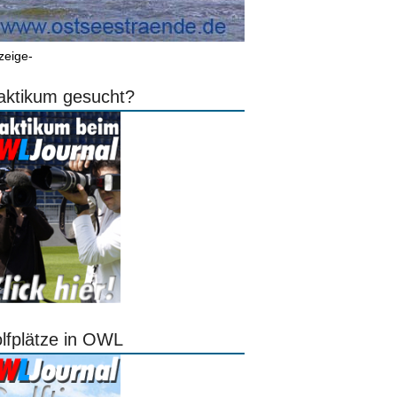
zeige-
aktikum gesucht?
lfplätze in OWL