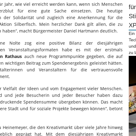
ür Jahr, wie viel erreicht werden kann, wenn sich Menschen
fü
erzblut für eine gute Sache einsetzen. Die heutige
St
 der Solidarität und zugleich eine Anerkennung für die
tion Silberfisch. Mein herzlicher Dank gilt allen, die zu
X
n haben“, macht Bürgermeister Daniel Hartmann deutlich.
Ein
Tec
dine Nolte zog eine positive Bilanz der diesjährigen
und
en Veranstaltungsformaten habe es mit der erstmals
zu 
en Rathaus
auch neue Programmpunkte gegeben, die auf
n wichtigen Beitrag zum Spendenergebnis geleistet hätten.
alterinnen und Veranstaltern für die vertrauensvolle
ment.
r Vielfalt der Ideen und vom Engagement vieler Menschen.
and und jede Besucherin und jeder Besucher haben dazu
eindruckende Spendensumme übergeben können. Das macht
sere Stadt und für soziale Projekte bewegen können“, betont
 Heinemeyer, die den Kreativmarkt über viele Jahre hinweg
eblich geprägt hat. Mit dem diesjährigen Kreativmarkt