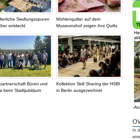
alterliche Siedlungsspuren
Mühlenquilter auf dem
ther entdeckt
Museumshof zeigen ihre Quilts
partnerschaft Büren und
Kollektion Skill Sharing der HSBI
na beim Stadtjubiläum
in Berlin ausgezeichnet
-An
OW
In 
ein