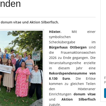
enden
 donum vitae und Aktion Silberfisch.
Höxter.
Mit einer
symbolischen
Scheckübergabe im
Bürgerhaus Ottbergen
sind
die Frauenaktionswochen
2026 zu Ende gegangen. Die
Veranstaltungsreihe erzielte
in diesem Jahr eine
Rekordspendensumme von
F
8.130 Euro
. Die Erlöse
P
kommen zu gleichen Teilen
den Höxteraner
Einrichtungen
donum vitae
und
Aktion Silberfisch
zugute.