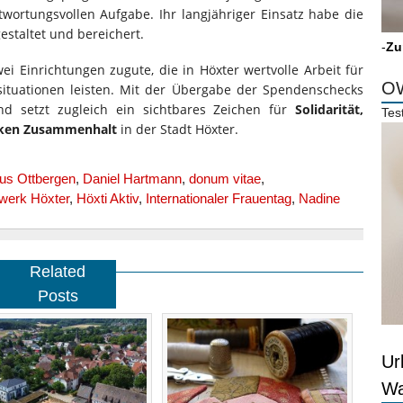
twortungsvollen Aufgabe. Ihr langjähriger Einsatz habe die
staltet und bereichert.
-
Zu
 Einrichtungen zugute, die in Höxter wertvolle Arbeit für
OW
ituationen leisten. Mit der Übergabe der Spendenschecks
nd setzt zugleich ein sichtbares Zeichen für
Solidarität,
Tes
arken Zusammenhalt
in der Stadt Höxter.
us Ottbergen
,
Daniel Hartmann
,
donum vitae
,
werk Höxter
,
Höxti Aktiv
,
Internationaler Frauentag
,
Nadine
Related
Posts
Ur
Wa