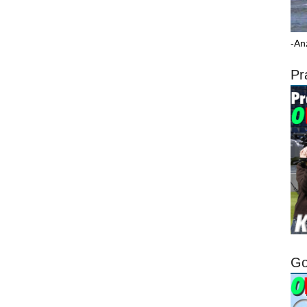
-An
Pr
Go