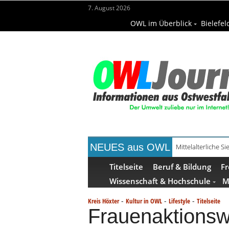
7. August 2026
OWL im Überblick
Bielefel
NEUES aus OWL
Mühlenquilter au
Titelseite
Beruf & Bildung
Fr
Wissenschaft & Hochschule
M
-
-
-
Kreis Höxter
Kultur in OWL
Lifestyle
Titelseite
Frauenaktionsw