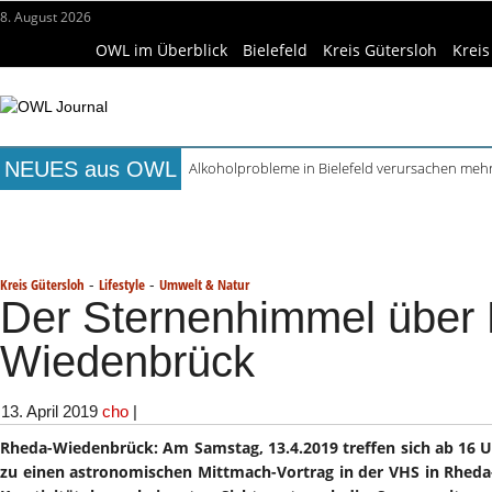
8. August 2026
OWL im Überblick
Bielefeld
Kreis Gütersloh
Kreis
NEUES aus OWL
Alkoholprobleme in Bielefeld verursachen mehr
Handgemachte Geschenkideen im Pop-up-Store
Titelseite
Beruf & Bildung
Freizeittipps
Haus & Ga
Bielefelder Freibäder: 350.000 Gäste schon An
Freie Ausbildungsplätze in OWL: 3.870 Stellen o
Wissenschaft & Hochschule
Medizin & Gesundheit
K
Recyclingpapier in Küche und Bad schont Res
-
-
Kreis Gütersloh
Lifestyle
Umwelt & Natur
Der Sternenhimmel über
Wiedenbrück
13. April 2019
cho
|
Rheda-Wiedenbrück: Am Samstag, 13.4.2019 treffen sich ab 16 U
zu einen astronomischen Mittmach-Vortrag in der VHS in Rhed