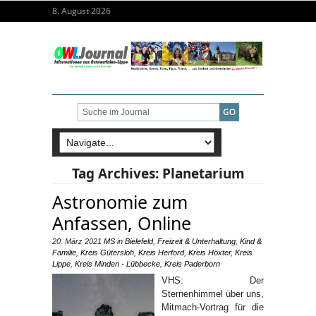
8. August 2026
Tag Archives:
Planetarium
Astronomie zum
Anfassen, Online
20. März 2021
MS
in
Bielefeld
,
Freizeit & Unterhaltung
,
Kind &
Familie
,
Kreis Gütersloh
,
Kreis Herford
,
Kreis Höxter
,
Kreis
Lippe
,
Kreis Minden - Lübbecke
,
Kreis Paderborn
VHS: Der
Sternenhimmel über uns,
Mitmach-Vortrag für die