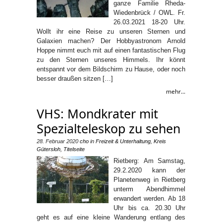
ganze Familie Rheda-
Wiedenbrück / OWL. Fr.
26.03.2021 18-20 Uhr.
Wollt ihr eine Reise zu unseren Sternen und
Galaxien machen? Der Hobbyastronom Arnold
Hoppe nimmt euch mit auf einen fantastischen Flug
zu den Sternen unseres Himmels. Ihr könnt
entspannt vor dem Bildschirm zu Hause, oder noch
besser draußen sitzen […]
mehr...
VHS: Mondkrater mit
Spezialteleskop zu sehen
28. Februar 2020
cho
in
Freizeit & Unterhaltung
,
Kreis
Gütersloh
,
Titelseite
Rietberg: Am Samstag,
29.2.2020 kann der
Planetenweg in Rietberg
unterm Abendhimmel
erwandert werden. Ab 18
Uhr bis ca. 20.30 Uhr
geht es auf eine kleine Wanderung entlang des