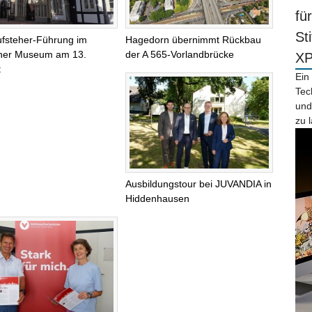
fü
St
fsteher-Führung im
Hagedorn übernimmt Rückbau
ner Museum am 13.
der A 565-Vorlandbrücke
X
t
Ein
Tec
und
zu 
Ausbildungstour bei JUVANDIA in
Hiddenhausen