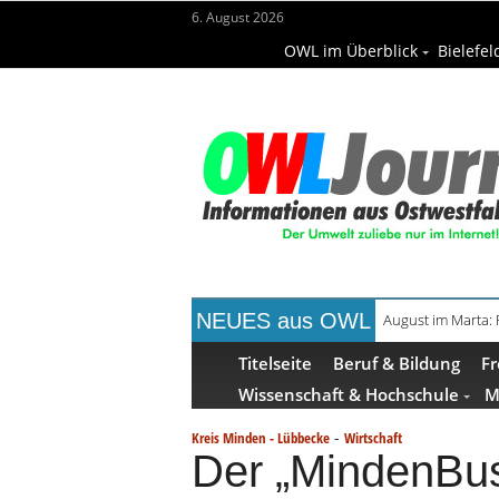
6. August 2026
OWL im Überblick
Bielefel
NEUES aus OWL
August im Marta:
Titelseite
Beruf & Bildung
Fr
Wissenschaft & Hochschule
M
-
Kreis Minden - Lübbecke
Wirtschaft
Der „MindenBus