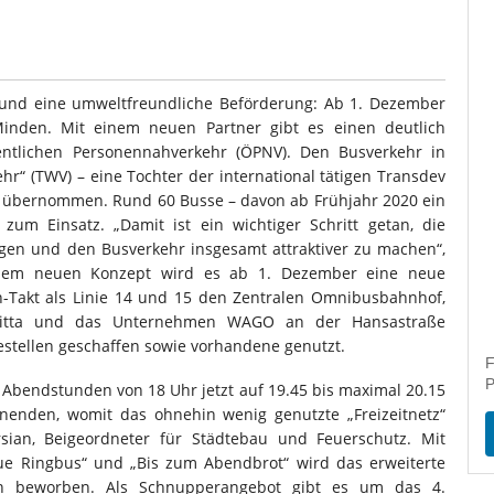
 und eine umweltfreundliche Beförderung: Ab 1. Dezember
Minden. Mit einem neuen Partner gibt es einen deutlich
fentlichen Personennahverkehr (ÖPNV). Den Busverkehr in
r“ (TWV) – eine Tochter der international tätigen Transdev
g übernommen. Rund 60 Busse – davon ab Frühjahr 2020 ein
zum Einsatz. „Damit ist ein wichtiger Schritt getan, die
gen und den Busverkehr insgesamt attraktiver zu machen“,
t dem neuen Konzept wird es ab 1. Dezember eine neue
n-Takt als Linie 14 und 15 den Zentralen Omnibusbahnhof,
elitta und das Unternehmen WAGO an der Hansastraße
estellen geschaffen sowie vorhandene genutzt.
F
P
 Abendstunden von 18 Uhr jetzt auf 19.45 bis maximal 20.15
enden, womit das ohnehin wenig genutzte „Freizeitnetz“
sian, Beigeordneter für Städtebau und Feuerschutz. Mit
eue Ringbus“ und „Bis zum Abendbrot“ wird das erweiterte
ion beworben. Als Schnupperangebot gibt es um das 4.