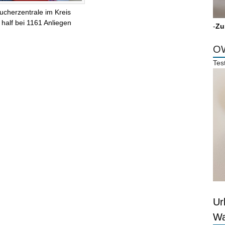
ucherzentrale im Kreis
 half bei 1161 Anliegen
-
Zu
OW
Tes
Ur
Wa