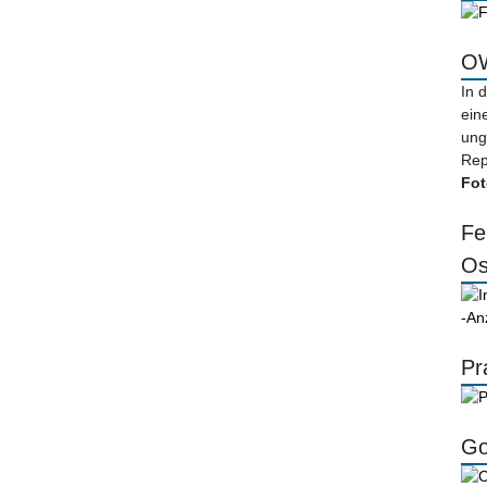
OW
In 
ein
ung
Rep
Fot
Fe
Os
-An
Pr
Go