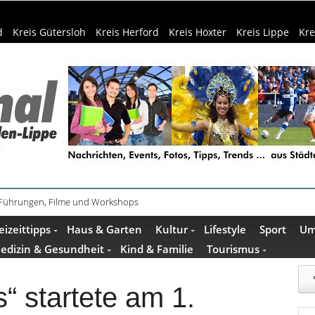
d
Kreis Gütersloh
Kreis Herford
Kreis Höxter
Kreis Lippe
Kre
 Führungen, Filme und Workshops
eizeittipps
Haus & Garten
Kultur
Lifestyle
Sport
Um
edizin & Gesundheit
Kind & Familie
Tourismus
“ startete am 1.