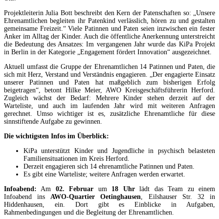
Projektleiterin Julia Bott beschreibt den Kern der Patenschaften so: „Unsere
Ehrenamtlichen begleiten ihr Patenkind verlässlich, hören zu und gestalten
gemeinsame Freizeit.“ Viele Patinnen und Paten seien inzwischen ein fester
Anker im Alltag der Kinder. Auch die öffentliche Anerkennung unterstreicht
die Bedeutung des Ansatzes: Im vergangenen Jahr wurde das KiPa Projekt
in Berlin in der Kategorie „Engagement fördert Innovation“ ausgezeichnet.
Aktuell umfasst die Gruppe der Ehrenamtlichen 14 Patinnen und Paten, die
sich mit Herz, Verstand und Verständnis engagieren. „Der engagierte Einsatz
unserer Patinnen und Paten hat maßgeblich zum bisherigen Erfolg
beigetragen“, betont Hilke Meier, AWO Kreisgeschäftsführerin Herford.
Zugleich wächst der Bedarf: Mehrere Kinder stehen derzeit auf der
Warteliste, und auch im laufenden Jahr wird mit weiteren Anfragen
gerechnet. Umso wichtiger ist es, zusätzliche Ehrenamtliche für diese
sinnstiftende Aufgabe zu gewinnen.
Die wichtigsten Infos im Überblick:
KiPa unterstützt Kinder und Jugendliche in psychisch belasteten
Familiensituationen im Kreis Herford.
Derzeit engagieren sich 14 ehrenamtliche Patinnen und Paten.
Es gibt eine Warteliste; weitere Anfragen werden erwartet.
Infoabend:
Am
02. Februar
um
18 Uhr
lädt das Team zu einem
Infoabend ins
AWO-Quartier Oetinghausen
, Eilshauser Str. 32 in
Hiddenhausen, ein. Dort gibt es Einblicke in Aufgaben,
Rahmenbedingungen und die Begleitung der Ehrenamtlichen.