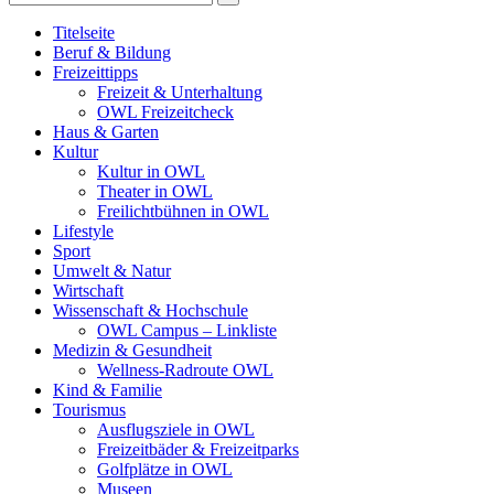
Titelseite
Beruf & Bildung
Freizeittipps
Freizeit & Unterhaltung
OWL Freizeitcheck
Haus & Garten
Kultur
Kultur in OWL
Theater in OWL
Freilichtbühnen in OWL
Lifestyle
Sport
Umwelt & Natur
Wirtschaft
Wissenschaft & Hochschule
OWL Campus – Linkliste
Medizin & Gesundheit
Wellness-Radroute OWL
Kind & Familie
Tourismus
Ausflugsziele in OWL
Freizeitbäder & Freizeitparks
Golfplätze in OWL
Museen