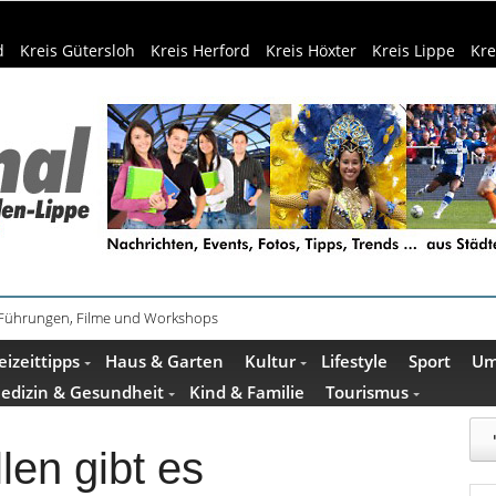
d
Kreis Gütersloh
Kreis Herford
Kreis Höxter
Kreis Lippe
Kre
ührung im Mindener Museum am 13. August
eizeittipps
Haus & Garten
Kultur
Lifestyle
Sport
Um
edizin & Gesundheit
Kind & Familie
Tourismus
len gibt es