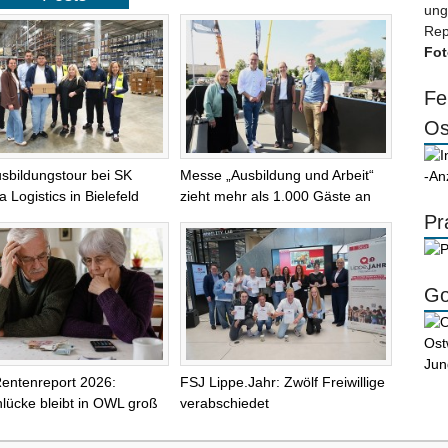
ung
Rep
Fot
Fe
Os
sbildungstour bei SK
Messe „Ausbildung und Arbeit“
-An
 Logistics in Bielefeld
zieht mehr als 1.000 Gäste an
Pr
Go
entenreport 2026:
FSJ Lippe.Jahr: Zwölf Freiwillige
lücke bleibt in OWL groß
verabschiedet