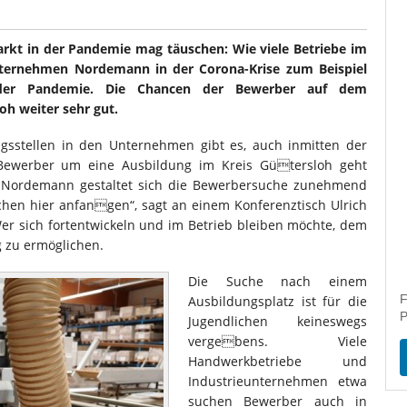
rkt in der Pandemie mag täuschen: Wie viele Betriebe im
iunternehmen Nordemann in der Corona-Krise zum Beispiel
der Pandemie. Die Chancen der Bewerber auf dem
oh weiter sehr gut.
gsstellen in den Unternehmen gibt es, auch inmitten der
Bewerber um eine Ausbildung im Kreis Gütersloh geht
n Nordemann gestaltet sich die Bewerbersuche zunehmend
ochen hier anfangen“, sagt an einem Konferenztisch Ulrich
Wer sich fortentwickeln und im Betrieb bleiben möchte, dem
g zu ermöglichen.
Die Suche nach einem
F
Ausbildungsplatz ist für die
P
Jugendlichen keineswegs
vergebens. Viele
Handwerkbetriebe und
Industrieunternehmen etwa
suchen Bewerber auch in