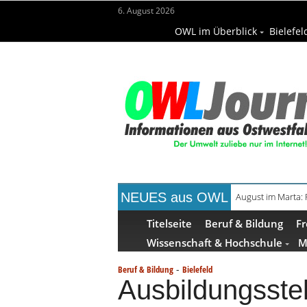
6. August 2026
OWL im Überblick
Bielefel
NEUES aus OWL
Frühaufsteher-F
Titelseite
Beruf & Bildung
Fr
Wissenschaft & Hochschule
M
-
Beruf & Bildung
Bielefeld
Ausbildungsstel