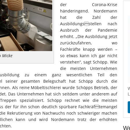
der Corona-Krise
händeringend. Nordemann
hat die Zahl der
Ausbildungsstellen nach
Ausbruch der Pandemie
erhöht. „Die Ausbildung jetzt
zurückzufahren, wo
Fachkräfte knapp werden –
o Micke
so etwas kann ich gar nicht
verstehen“, sagt Schöpp. Wie
die meisten Unternehmen
usbildung zu einem ganz wesentlichen Teil den
tel seiner gesamten Belegschaft hat Schöpp durch die
nnen. Als reine Möbeltischlerei wurde Schöpps Betrieb, der
W
ündet. Das Unternehmen hat sich seitdem unter anderem auf
L
reppen spezialisiert. Schöpp rechnet wie die meisten
ss der für ihn schon deutlich spürbare Fachkräftemangel
die Rekrutierung von Nachwuchs noch schwieriger machen
dlichen kann und wird Nordemann trotz der erhöhten
chten.
We