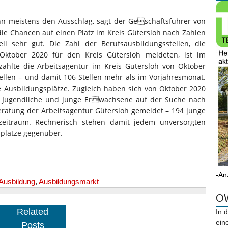
hn meistens den Ausschlag, sagt der Geschäftsführer von
ie Chancen auf einen Platz im Kreis Gütersloh nach Zahlen
ll sehr gut. Die Zahl der Berufsausbildungsstellen, die
ktober 2020 für den Kreis Gütersloh meldeten, ist im
zählte die Arbeitsagentur im Kreis Gütersloh von Oktober
tellen – und damit 106 Stellen mehr als im Vorjahresmonat.
te Ausbildungsplätze. Zugleich haben sich von Oktober 2020
21 Jugendliche und junge Erwachsene auf der Suche nach
beratung der Arbeitsagentur Gütersloh gemeldet – 194 junge
eitraum. Rechnerisch stehen damit jedem unversorgten
plätze gegenüber.
-An
Ausbildung
,
Ausbildungsmarkt
OW
Related
In 
ein
Posts