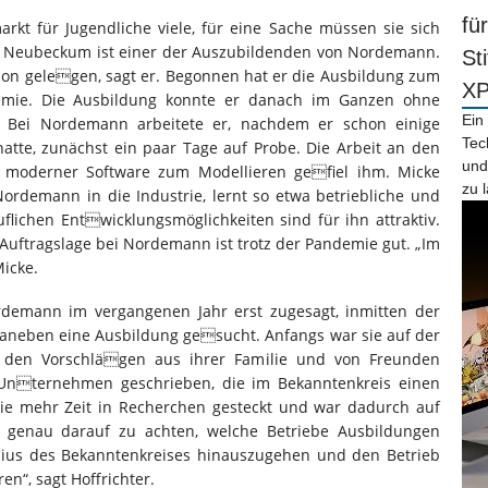
fü
rkt für Jugendliche viele, für eine Sache müssen sie sich
s Neubeckum ist einer der Auszubildenden von Nordemann.
St
on gelegen, sagt er. Begonnen hat er die Ausbildung zum
X
emie. Die Ausbildung konnte er danach im Ganzen ohne
Ein
. Bei Nordemann arbeitete er, nachdem er schon einige
Tec
te, zunächst ein paar Tage auf Probe. Die Arbeit an den
und
t moderner Software zum Modellieren gefiel ihm. Micke
zu 
ordemann in die Industrie, lernt so etwa betriebliche und
uflichen Entwicklungsmöglichkeiten sind für ihn attraktiv.
 Auftragslage bei Nordemann ist trotz der Pandemie gut. „Im
icke.
ordemann im vergangenen Jahr erst zugesagt, inmitten der
daneben eine Ausbildung gesucht. Anfangs war sie auf der
 den Vorschlägen aus ihrer Familie und von Freunden
n Unternehmen geschrieben, die im Bekanntenkreis einen
ie mehr Zeit in Recherchen gesteckt und war dadurch auf
 genau darauf zu achten, welche Betriebe Ausbildungen
dius des Bekanntenkreises hinauszugehen und den Betrieb
en“, sagt Hoffrichter.