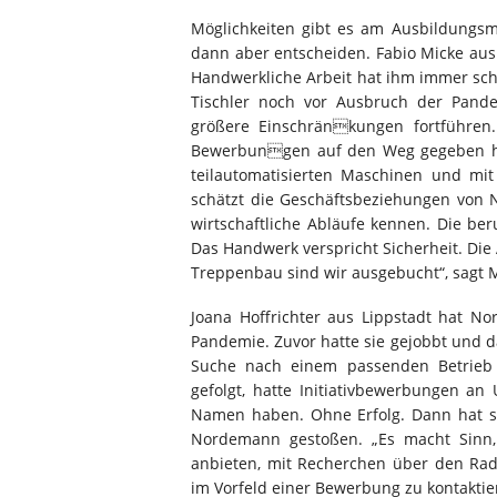
Möglichkeiten gibt es am Ausbildungsma
dann aber entscheiden. Fabio Micke au
Handwerkliche Arbeit hat ihm immer sch
Tischler noch vor Ausbruch der Pand
größere Einschränkungen fortführen
Bewerbungen auf den Weg gegeben hat
teilautomatisierten Maschinen und mi
schätzt die Geschäftsbeziehungen von N
wirtschaftliche Abläufe kennen. Die ber
Das Handwerk verspricht Sicherheit. Die
Treppenbau sind wir ausgebucht“, sagt M
Joana Hoffrichter aus Lippstadt hat N
Pandemie. Zuvor hatte sie gejobbt und 
Suche nach einem passenden Betrieb
gefolgt, hatte Initiativbewerbungen a
Namen haben. Ohne Erfolg. Dann hat s
Nordemann gestoßen. „Es macht Sinn,
anbieten, mit Recherchen über den Ra
im Vorfeld einer Bewerbung zu kontaktier