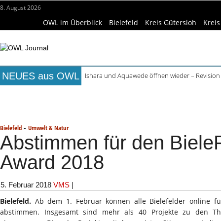
8. August 2026
OWL im Überblick
Bielefeld
Kreis Gütersloh
Kreis
NEUES aus OWL
Ishara und Aquawede öffnen wieder – Revision
Alkoholprobleme in Bielefeld verursachen mehr
Titelseite
Beruf & Bildung
Freizeittipps
Haus & Ga
Handgemachte Geschenkideen im Pop-up-Store
Bielefelder Freibäder: 350.000 Gäste schon An
Wissenschaft & Hochschule
Medizin & Gesundheit
K
Freie Ausbildungsplätze in OWL: 3.870 Stellen o
-
Bielefeld
Umwelt & Natur
Abstimmen für den BieleF
Award 2018
5. Februar 2018
VMS
|
Bielefeld.
Ab dem 1. Februar können alle Bielefelder online für 
abstimmen. Insgesamt sind mehr als 40 Projekte zu den T