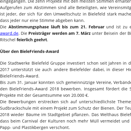
eingegangen. Die zehn Projekte mit den meisten Stimmen erhalten 
Aufgerufen zum Abstimmen sind alle Beteiligten, wie Vereinsmit
ist jeder, der sich für den Umweltschutz in Bielefeld stark mac
dass jeder nur eine Stimme abgeben kann.
Die
Abstimmungsphase läuft bis zum 21. Februar
und ist zu 
award.de
. Die
Preisträger werden am 7. März
unter Beisein der B
Ritschel
feierlich geehrt
.
Über den BieleFriends-Award
Die Stadtwerke Bielefeld Gruppe investiert schon seit Jahren in
2017 unterstützt sie auch andere Bielefelder dabei, in dieser H
BieleFriends-Award.
Bis zum 31. Januar konnten sich gemeinnützige Vereine, Verbänd
den BieleFriends-Award 2018 bewerben. Insgesamt fördert die 
Projekte mit der Gesamtsumme von 20.000 €.
Die Bewerbungen erstrecken sich auf unterschiedlichste Themen
Sudbrackschule mit einem Projekt zum Schutz der Bienen. Der Teu
2018 wieder Bäume im Stadtgebiet pflanzen. Das Welthaus Bielefe
dass beim Carnival der Kulturen noch mehr Müll vermeidet und d
Papp- und Plastikbergen verschont.