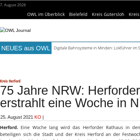
7. August 2026
OWL im Überblick
Bielefeld
Kreis Gütersloh
Kreis
NEUES aus OWL
Digitale Bahnsysteme in Minden: Lokführer im
Waldbrandgefahr beim Camping: Das sollten R
Titelseite
Beruf & Bildung
Freizeittipps
Haus & Ga
Städtepartnerschaft Büren und Ignalina beim S
Kollektion Skill Sharing der HSBI in Berlin ausg
Wissenschaft & Hochschule
Medizin & Gesundheit
K
Matteo Raggi Quartett in Harsewinkel spielt zwe
Kreis Herford
75 Jahre NRW: Herforde
erstrahlt eine Woche in
25. August 2021
KO
|
Herford.
Eine Woche lang wird das Herforder Rathaus in den
beteiligen sich die Stadt und der Kreis Herford an der Festwo