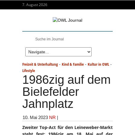
7. August 2026
-
-
-
Freizeit & Unterhaltung
Kind & Familie
Kultur in OWL
Lifestyle
1986zig auf dem
Bielefelder
Jahnplatz
10. Mai 2023
NR
|
Zweiter Top-Act für den Leineweber-Markt
steht fest: 1986zig am 18. Mai auf der