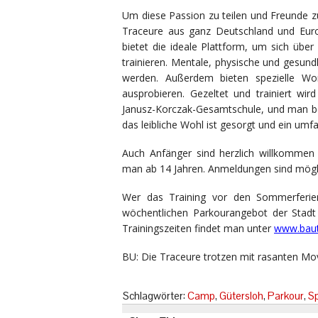
Um diese Passion zu teilen und Freunde zu
Traceure aus ganz Deutschland und Eu
bietet die ideale Plattform, um sich üb
trainieren. Mentale, physische und gesund
werden. Außerdem bieten spezielle Wor
ausprobieren. Gezeltet und trainiert w
Janusz-Korczak-Gesamtschule, und man bef
das leibliche Wohl ist gesorgt und ein u
Auch Anfänger sind herzlich willkommen
man ab 14 Jahren. Anmeldungen sind mögl
Wer das Training vor den Sommerferien
wöchentlichen Parkourangebot der Stadt
Trainingszeiten findet man unter
www.baut
BU: Die Traceure trotzen mit rasanten Mov
Schlagwörter:
Camp
,
Gütersloh
,
Parkour
,
Sp