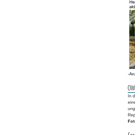
-An
OWL
In 
ein
ung
Rep
Fot