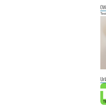
OWL
Tes
Url