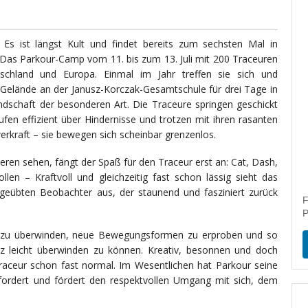
. Es ist längst Kult und findet bereits zum sechsten Mal in
: Das Parkour-Camp vom 11. bis zum 13. Juli mit 200 Traceuren
chland und Europa. Einmal im Jahr treffen sie sich und
Gelände an der Janusz-Korczak-Gesamtschule für drei Tage in
andschaft der besonderen Art. Die Traceure springen geschickt
fen effizient über Hindernisse und trotzen mit ihren rasanten
rkraft – sie bewegen sich scheinbar grenzenlos.
ren sehen, fängt der Spaß für den Traceur erst an: Cat, Dash,
llen – Kraftvoll und gleichzeitig fast schon lässig sieht das
ngeübten Beobachter aus, der staunend und fasziniert zurück
F
P
bst zu überwinden, neue Bewegungsformen zu erproben und so
nz leicht überwinden zu können. Kreativ, besonnen und doch
 Traceur schon fast normal. Im Wesentlichen hat Parkour seine
fordert und fördert den respektvollen Umgang mit sich, dem