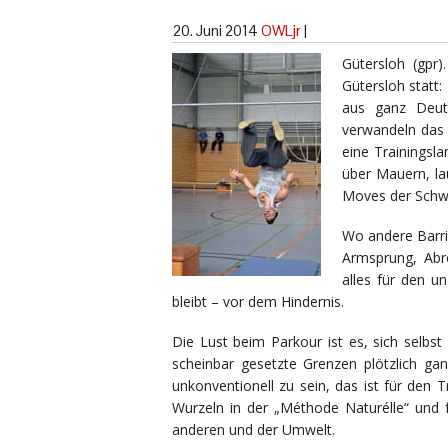
20. Juni 2014
OWLjr
|
Gütersloh (gpr)
Gütersloh statt
aus ganz Deuts
verwandeln das 
eine Trainingsl
über Mauern, lau
Moves der Schwe
Wo andere Barrie
Armsprung, Abro
alles für den u
bleibt – vor dem Hindernis.
Die Lust beim Parkour ist es, sich sel
scheinbar gesetzte Grenzen plötzlich ga
unkonventionell zu sein, das ist für den
Wurzeln in der „Méthode Naturélle“ und 
anderen und der Umwelt.