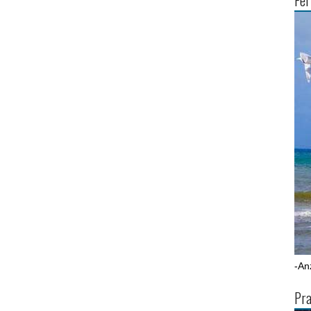
Fer
-An
Pra