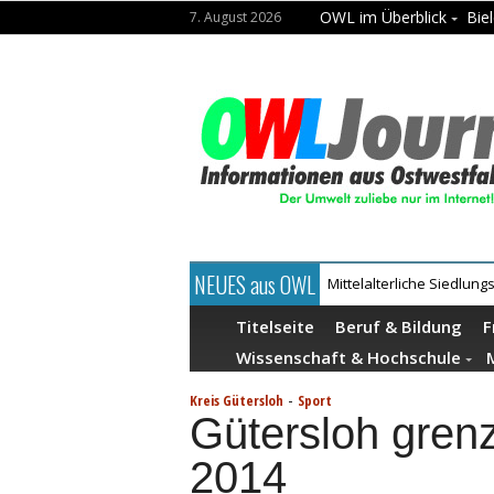
OWL im Überblick
Biel
7. August 2026
NEUES aus OWL
Mühlenquilter auf dem M
Titelseite
Beruf & Bildung
F
Wissenschaft & Hochschule
-
Kreis Gütersloh
Sport
Gütersloh gren
2014