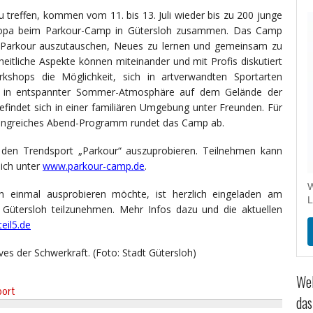
 treffen, kommen vom 11. bis 13. Juli wieder bis zu 200 junge
ropa beim Parkour-Camp in Gütersloh zusammen. Das Camp
er Parkour auszutauschen, Neues zu lernen und gemeinsam zu
heitliche Aspekte können miteinander und mit Profis diskutiert
kshops die Möglichkeit, sich in artverwandten Sportarten
ird in entspannter Sommer-Atmosphäre auf dem Gelände der
indet sich in einer familiären Umgebung unter Freunden. Für
mfangreiches Abend-Programm rundet das Camp ab.
 den Trendsport „Parkour“ auszuprobieren. Teilnehmen kann
ich unter
www.parkour-camp.de
.
W
 einmal ausprobieren möchte, ist herzlich eingeladen am
L
 Gütersloh teilzunehmen. Mehr Infos dazu und die aktuellen
eil5.de
es der Schwerkraft. (Foto: Stadt Gütersloh)
Wel
ort
das