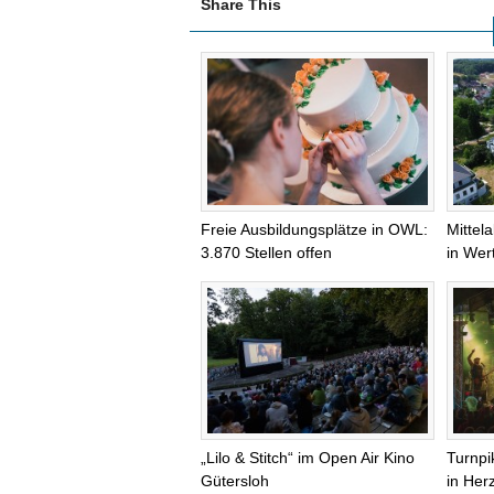
Share This
Freie Ausbildungsplätze in OWL:
Mittel
3.870 Stellen offen
in Wer
„Lilo & Stitch“ im Open Air Kino
Turnpi
Gütersloh
in Her