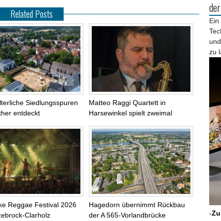
de
Related Posts
Ein
Tec
und
zu 
alterliche Siedlungsspuren
Matteo Raggi Quartett in
ther entdeckt
Harsewinkel spielt zweimal
ke Reggae Festival 2026
Hagedorn übernimmt Rückbau
-
Zu
zebrock-Clarholz
der A 565-Vorlandbrücke