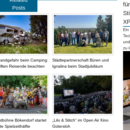
Related
fü
Posts
St
X
Ein
Tec
und
zu 
randgefahr beim Camping:
Städtepartnerschaft Büren und
llten Reisende beachten
Ignalina beim Stadtjubiläum
chtbühne Bökendorf startet
„Lilo & Stitch“ im Open Air Kino
te Spielzeithälfte
Gütersloh