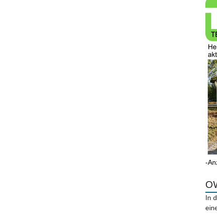
-An
OW
In 
ein