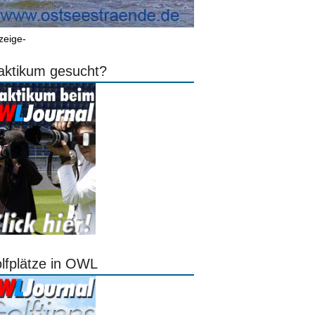
zeige-
aktikum gesucht?
lfplätze in OWL