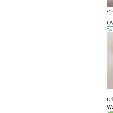
-
Zu
OW
Tes
Ur
Wa