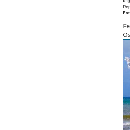
ung
Rep
Fot
Fe
Os