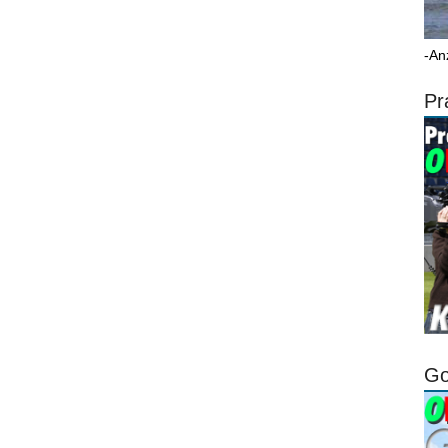
-An
Pr
Go