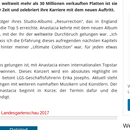
 weltweit mehr als 30 Millionen verkauften Platten ist sie
Zeit und zelebriert ihre Karriere mit dem neuen Auftritt.
folger ihres Studio-Albums „Resurrection“, das in England
e die Top 5 erreichte. Anastacia kehrte mit dem neuen Album
k, mit der ihr der weltweite Durchbruch gelungen war. „Ich
ass ich die Erfahrung dieses aufregenden nächsten Kapitels
inter meiner „Ultimate Collection“ war, für jeden etwas
ns gelungen ist, mit Anastacia einen internationalen Topstar
winnen. Dieses Konzert wird ein absolutes Highlight im
 betont LGS-Geschäftsführerin Erika Josephs. Aktuell steht
ungen mit weiteren namhaften Musikern und Künstlern. Der
W
Anastacia beginnt in Kürze; der Termin dafür und die
L
ndigt.
,
Landesgartenschau 2017
We