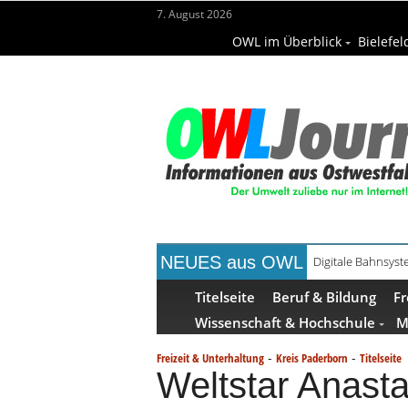
7. August 2026
OWL im Überblick
Bielefel
NEUES aus OWL
Waldbrandgefahr 
Titelseite
Beruf & Bildung
Fr
Wissenschaft & Hochschule
M
-
-
Freizeit & Unterhaltung
Kreis Paderborn
Titelseite
Weltstar Anast