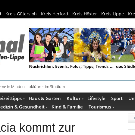
d
Kreis Gütersloh
Kreis Herford
Kreis Höxter
Kreis Lippe
Kre
beim Camping: Das sollten Reisende beachten
eizeittipps
Haus & Garten
Kultur
Lifestyle
Sport
Um
edizin & Gesundheit
Kind & Familie
Tourismus
acia kommt zur