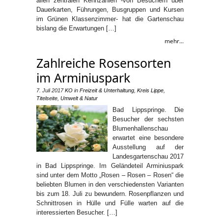
allen zentralen Kennzahlen -von Besuchern über
Dauerkarten, Führungen, Busgruppen und Kursen
im Grünen Klassenzimmer- hat die Gartenschau
bislang die Erwartungen […]
mehr...
Zahlreiche Rosensorten
im Arminiuspark
7. Juli 2017
KO
in
Freizeit & Unterhaltung
,
Kreis Lippe
,
Titelseite
,
Umwelt & Natur
Bad Lippspringe. Die
Besucher der sechsten
Blumenhallenschau
erwartet eine besondere
Ausstellung auf der
Landesgartenschau 2017
in Bad Lippspringe. Im Geländeteil Arminiuspark
sind unter dem Motto „Rosen – Rosen – Rosen“ die
beliebten Blumen in den verschiedensten Varianten
bis zum 18. Juli zu bewundern. Rosenpflanzen und
Schnittrosen in Hülle und Fülle warten auf die
interessierten Besucher. […]