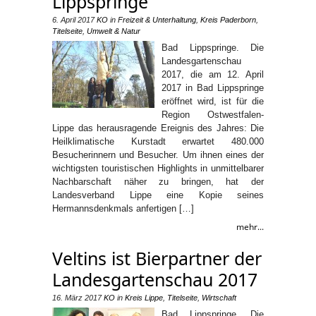
Lippspringe
6. April 2017
KO
in
Freizeit & Unterhaltung
,
Kreis Paderborn
,
Titelseite
,
Umwelt & Natur
Bad Lippspringe. Die
Landesgartenschau
2017, die am 12. April
2017 in Bad Lippspringe
eröffnet wird, ist für die
Region Ostwestfalen-
Lippe das herausragende Ereignis des Jahres: Die
Heilklimatische Kurstadt erwartet 480.000
Besucherinnern und Besucher. Um ihnen eines der
wichtigsten touristischen Highlights in unmittelbarer
Nachbarschaft näher zu bringen, hat der
Landesverband Lippe eine Kopie seines
Hermannsdenkmals anfertigen […]
mehr...
Veltins ist Bierpartner der
Landesgartenschau 2017
16. März 2017
KO
in
Kreis Lippe
,
Titelseite
,
Wirtschaft
Bad Lippspringe. Die