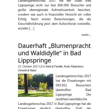
Landesgartenschau 2017 hat der Stadt Bad
Lippspringe nicht nur fast 600.000 Besucher und
große überregionale Aufmerksamkeit beschert,
sondern war auch in finanzieller Hinsicht ein voller
Erfolg. Nach ersten Berechnungen, die die
Geschäftsführung jetzt dem Aufsichtsrat vorstellte,
erzielte […]
mehr...
Dauerhaft „Blumenpracht
und Waldidylle“ in Bad
Lippspringe
23. Oktober 2017
LS
in
Kind & Familie
,
Kreis Paderborn
,
Umwelt & Natur
Landesgartenschau 2017
hat die Erwartungen mit
593.651 Besuchern
übertroffen Bad
Lippspringe. Die
nordrhein-westfälische
Landesgartenschau 2017 in Bad Lippspringe hat die
Erwartungen deutlich übertroffen. Statt der