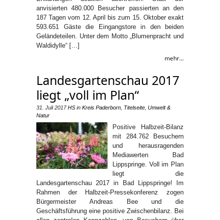
anvisierten 480.000 Besucher passierten an den
187 Tagen vom 12. April bis zum 15. Oktober exakt
593.651 Gäste die Eingangstore in den beiden
Geländeteilen. Unter dem Motto „Blumenpracht und
Waldidylle“ […]
mehr...
Landesgartenschau 2017
liegt „voll im Plan“
31. Juli 2017
HS
in
Kreis Paderborn
,
Titelseite
,
Umwelt &
Natur
Positive Halbzeit-Bilanz
mit 284.762 Besuchern
und herausragenden
Mediawerten Bad
Lippspringe. Voll im Plan
liegt die
Landesgartenschau 2017 in Bad Lippspringe! Im
Rahmen der Halbzeit-Pressekonferenz zogen
Bürgermeister Andreas Bee und die
Geschäftsführung eine positive Zwischenbilanz. Bei