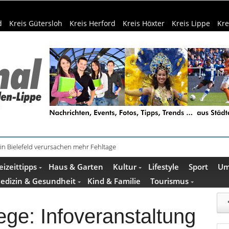
d
Kreis Gütersloh
Kreis Herford
Kreis Höxter
Kreis Lippe
Kre
in Bielefeld verursachen mehr Fehltage
schenkideen im Pop-up-Store in Büren
eizeittipps
Haus & Garten
Kultur
Lifestyle
Sport
Um
edizin & Gesundheit
Kind & Familie
Tourismus
ege: Infoveranstaltung