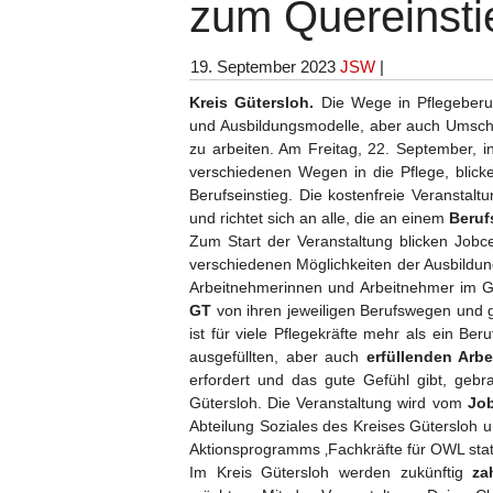
zum Quereinsti
19. September 2023
JSW
|
Kreis Gütersloh.
Die Wege in Pflegeberuf
und Ausbildungsmodelle, aber auch Umsch
zu arbeiten. Am Freitag, 22. September, in
verschiedenen Wegen in die Pflege, blic
Berufseinstieg. Die kostenfreie Veranstalt
und richtet sich an alle, die an einem
Beruf
Zum Start der Veranstaltung blicken Jobce
verschiedenen Möglichkeiten der Ausbildung
Arbeitnehmerinnen und Arbeitnehmer im 
GT
von ihren jeweiligen Berufswegen und g
ist für viele Pflegekräfte mehr als ein Be
ausgefüllten, aber auch
erfüllenden Arbe
erfordert und das gute Gefühl gibt, geb
Gütersloh. Die Veranstaltung wird vom
Job
Abteilung Soziales des Kreises Gütersloh 
Aktionsprogramms ‚Fachkräfte für OWL statt
Im Kreis Gütersloh werden zukünftig
zah