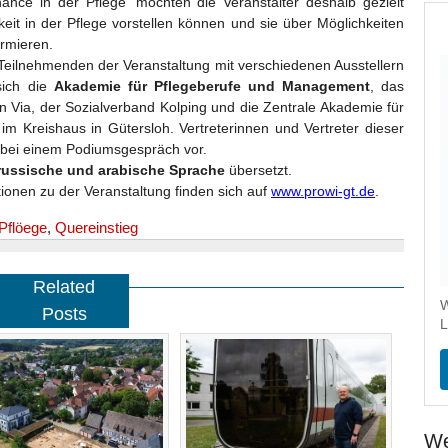
ance in der Pflege‘ möchten die Veranstalter deshalb gezielt
eit in der Pflege vorstellen können und sie über Möglichkeiten
rmieren.
 Teilnehmenden der Veranstaltung mit verschiedenen Ausstellern
sich die
Akademie für Pflegeberufe und Management
, das
 Via, der Sozialverband Kolping und die Zentrale Akademie für
m Kreishaus in Gütersloh. Vertreterinnen und Vertreter dieser
d bei einem Podiumsgespräch vor.
russische und arabische Sprache
übersetzt.
ationen zu der Veranstaltung finden sich auf
www.prowi-gt.de
.
Pflöege
,
Quereinstieg
Related
W
Posts
L
We