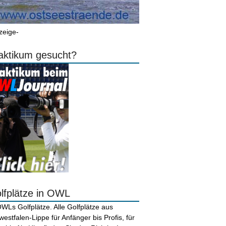
zeige-
aktikum gesucht?
lfplätze in OWL