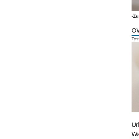
-
Zu
OW
Tes
Ur
Wa