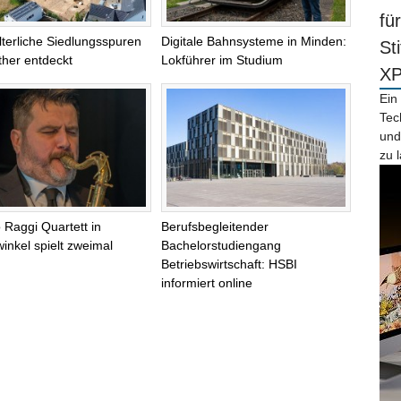
fü
alterliche Siedlungsspuren
Digitale Bahnsysteme in Minden:
St
ther entdeckt
Lokführer im Studium
X
Ein
Tec
und
zu 
 Raggi Quartett in
Berufsbegleitender
inkel spielt zweimal
Bachelorstudiengang
Betriebswirtschaft: HSBI
informiert online