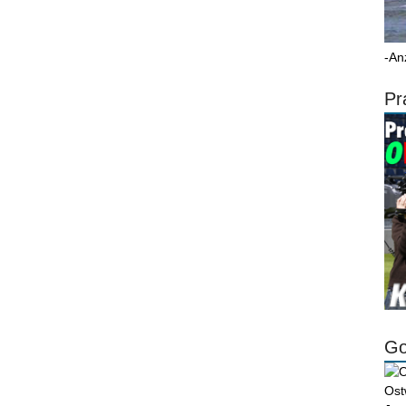
-An
Pr
Go