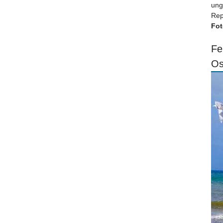
ung
Rep
Fot
Fe
Os