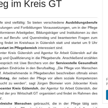
eg im Kreis GT
e sind vielfältig: So bieten verschiedene
Ausbildungsberufe
ulungen und Fortbildungen Voraussetzungen, um in der Pflege
formieren Arbeitgeber, Bildungsträger und Institutionen zu den
ken auf Berufs- und Quereinstieg und beantworten Fragen zum
ung findet im Kreishaus in Gütersloh statt und startet um 9 Uhr
sstart im Pflegebereich
interessiert sind.
nter Kreis Gütersloh und Agentur für Arbeit Gütersloh auf die
 und Qualifizierung in die Pflegeberufe. Anschließend erzählen
Gespräch mit Uwe Borchers von der
Servicestelle Gesundheit
eben Eindrücke in den Berufsalltag. „Die Pflege von Menschen
ruf. Arbeitnehmende in Pflegeberufen beschreiben oftmals einen
itstag
, der neben der Pflege vor allem soziale Kompetenzen
F
raucht zu werden“, sagt Jürgen Blomeier vom Jobcenter Kreis
P
center Kreis Gütersloh
, der Agentur für Arbeit Gütersloh, der
und der pro Wirtschaft GT organisiert und findet im Rahmen des
‘.
lreiche Menschen
gebraucht, die in der Pflege tätig sein