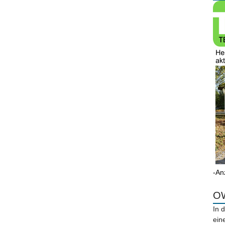
-An
OW
In 
ein