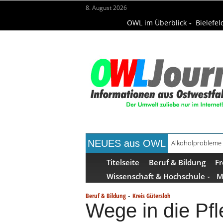
8. August 2026
OWL im Überblick
Bielefel
NEUES aus OWL
Alkoholprobleme 
Handgemachte Ge
Titelseite
Beruf & Bildung
Fr
Wissenschaft & Hochschule
M
-
Beruf & Bildung
Kreis Gütersloh
Wege in die Pfl