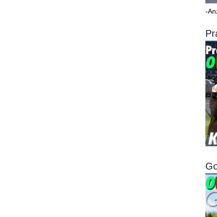
-An
Pr
Go