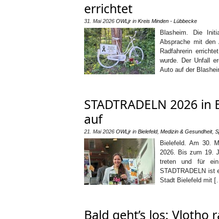
errichtet
31. Mai 2026
OWLjr
in
Kreis Minden - Lübbecke
Blasheim. Die Ini
Absprache mit den 
Radfahrerin errichte
wurde. Der Unfall er
Auto auf der Blashe
STADTRADELN 2026 in Bi
auf
21. Mai 2026
OWLjr
in
Bielefeld
,
Medizin & Gesundheit
,
S
Bielefeld. Am 30. 
2026. Bis zum 19. Ju
treten und für ei
STADTRADELN ist ei
Stadt Bielefeld mit [
Bald geht’s los: Vlotho 