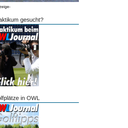
zeige-
aktikum gesucht?
lfplätze in OWL