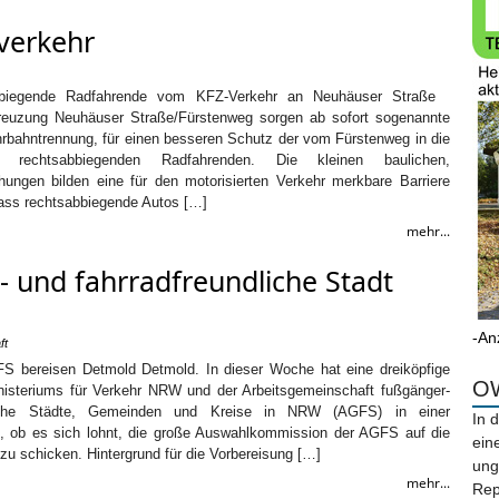
verkehr
biegende Radfahrende vom KFZ-Verkehr an Neuhäuser Straße
reuzung Neuhäuser Straße/Fürstenweg sorgen ab sofort sogenannte
rbahntrennung, für einen besseren Schutz der vom Fürstenweg in die
 rechtsabbiegenden Radfahrenden. Die kleinen baulichen,
öhungen bilden eine für den motorisierten Verkehr merkbare Barriere
dass rechtsabbiegende Autos […]
mehr...
- und fahrradfreundliche Stadt
-An
ft
S bereisen Detmold Detmold. In dieser Woche hat eine dreiköpfige
OW
isteriums für Verkehr NRW und der Arbeitsgemeinschaft fußgänger-
liche Städte, Gemeinden und Kreise in NRW (AGFS) in einer
In 
t, ob es sich lohnt, die große Auswahlkommission der AGFS auf die
ein
u schicken. Hintergrund für die Vorbereisung […]
ung
mehr...
Rep