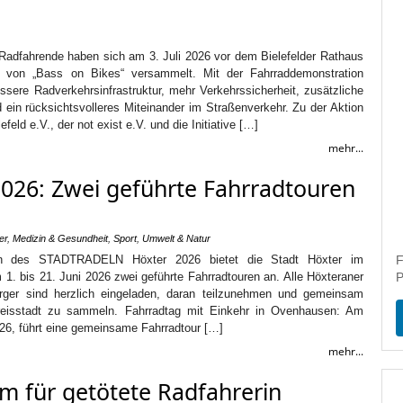
 Radfahrende haben sich am 3. Juli 2026 vor dem Bielefelder Rathaus
 von „Bass on Bikes“ versammelt. Mit der Fahrraddemonstration
essere Radverkehrsinfrastruktur, mehr Verkehrssicherheit, zusätzliche
ein rücksichtsvolleres Miteinander im Straßenverkehr. Zu der Aktion
feld e.V., der not exist e.V. und die Initiative […]
mehr...
26: Zwei geführte Fahrradtouren
er
,
Medizin & Gesundheit
,
Sport
,
Umwelt & Natur
n des STADTRADELN Höxter 2026 bietet die Stadt Höxter im
F
1. bis 21. Juni 2026 zwei geführte Fahrradtouren an. Alle Höxteraner
P
rger sind herzlich eingeladen, daran teilzunehmen und gemeinsam
Kreisstadt zu sammeln. Fahrradtag mit Einkehr in Ovenhausen: Am
26, führt eine gemeinsame Fahrradtour […]
mehr...
im für getötete Radfahrerin