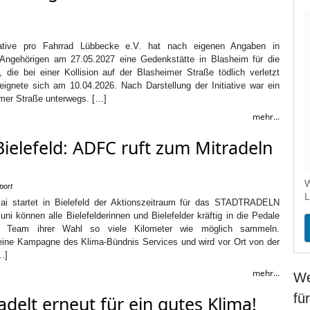
tiative pro Fahrrad Lübbecke e.V. hat nach eigenen Angaben in
Angehörigen am 27.05.2027 eine Gedenkstätte in Blasheim für die
t, die bei einer Kollision auf der Blasheimer Straße tödlich verletzt
eignete sich am 10.04.2026. Nach Darstellung der Initiative war ein
imer Straße unterwegs. […]
mehr...
elefeld: ADFC ruft zum Mitradeln
W
port
L
Mai startet in Bielefeld der Aktionszeitraum für das STADTRADELN
ni können alle Bielefelderinnen und Bielefelder kräftig in die Pedale
n Team ihrer Wahl so viele Kilometer wie möglich sammeln.
ne Kampagne des Klima-Bündnis Services und wird vor Ort von der
…]
mehr...
We
fü
radelt erneut für ein gutes Klima!