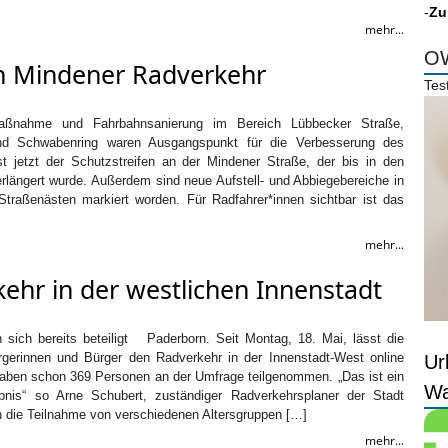
-
Zu
mehr...
OW
n Mindener Radverkehr
Tes
ßnahme und Fahrbahnsanierung im Bereich Lübbecker Straße,
nd Schwabenring waren Ausgangspunkt für die Verbesserung des
t jetzt der Schutzstreifen an der Mindener Straße, der bis in den
rlängert wurde. Außerdem sind neue Aufstell- und Abbiegebereiche in
raßenästen markiert worden. Für Radfahrer*innen sichtbar ist das
mehr...
hr in der westlichen Innenstadt
sich bereits beteiligt Paderborn. Seit Montag, 18. Mai, lässt die
gerinnen und Bürger den Radverkehr in der Innenstadt-West online
Ur
 haben schon 369 Personen an der Umfrage teilgenommen. „Das ist ein
Wa
ebnis“ so Arne Schubert, zuständiger Radverkehrsplaner der Stadt
h die Teilnahme von verschiedenen Altersgruppen […]
mehr...