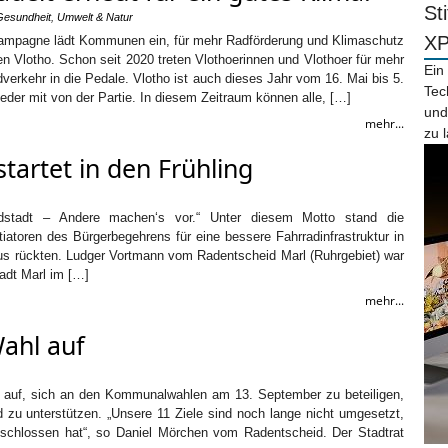
St
Gesundheit
,
Umwelt & Natur
X
ampagne lädt Kommunen ein, für mehr Radförderung und Klimaschutz
ten Vlotho. Schon seit 2020 treten Vlothoerinnen und Vlothoer für mehr
Ein
erkehr in die Pedale. Vlotho ist auch dieses Jahr vom 16. Mai bis 5.
Tec
eder mit von der Partie. In diesem Zeitraum können alle, […]
und
mehr...
zu 
tartet in den Frühling
dstadt – Andere machen‘s vor.“ Unter diesem Motto stand die
tiatoren des Bürgerbegehrens für eine bessere Fahrradinfrastruktur in
us rückten. Ludger Vortmann vom Radentscheid Marl (Ruhrgebiet) war
tadt Marl im […]
mehr...
Wahl auf
zu auf, sich an den Kommunalwahlen am 13. September zu beteiligen,
d zu unterstützen. „Unsere 11 Ziele sind noch lange nicht umgesetzt,
eschlossen hat“, so Daniel Mörchen vom Radentscheid. Der Stadtrat