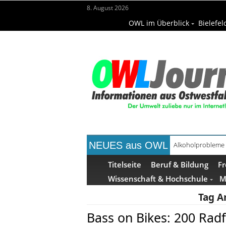
8. August 2026
OWL im Überblick
Bielefel
NEUES aus OWL
Alkoholprobleme 
Handgemachte Ge
Titelseite
Beruf & Bildung
Fr
Wissenschaft & Hochschule
M
Tag A
Bass on Bikes: 200 Rad