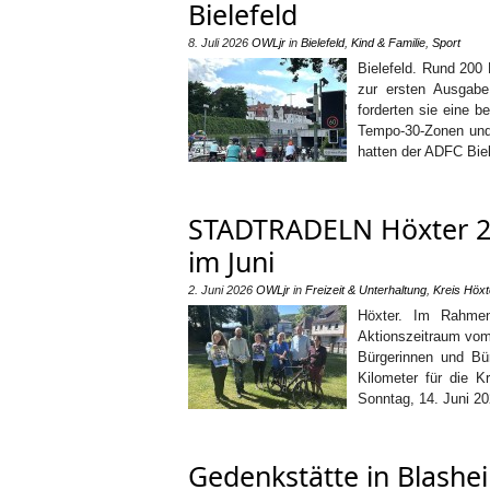
Bielefeld
8. Juli 2026
OWLjr
in
Bielefeld
,
Kind & Familie
,
Sport
Bielefeld. Rund 200
zur ersten Ausgabe
forderten sie eine b
Tempo-30-Zonen und 
hatten der ADFC Biele
STADTRADELN Höxter 20
im Juni
2. Juni 2026
OWLjr
in
Freizeit & Unterhaltung
,
Kreis Höxt
Höxter. Im Rahme
Aktionszeitraum vom 
Bürgerinnen und Bü
Kilometer für die 
Sonntag, 14. Juni 20
Gedenkstätte in Blashe