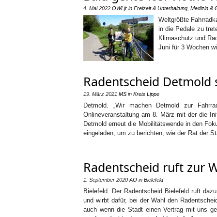
4. Mai 2022
OWLjr
in
Freizeit & Unterhaltung
,
Medizin & 
Weltgrößte Fahrradk
in die Pedale zu tre
Klimaschutz und Radv
Juni für 3 Wochen wi
Radentscheid Detmold s
19. März 2021
MS
in
Kreis Lippe
Detmold. „Wir machen Detmold zur Fahrra
Onlineveranstaltung am 8. März mit der die Ini
Detmold erneut die Mobilitätswende in den Fok
eingeladen, um zu berichten, wie der Rat der S
Radentscheid ruft zur 
1. September 2020
AO
in
Bielefeld
Bielefeld. Der Radentscheid Bielefeld ruft da
und wirbt dafür, bei der Wahl den Radentschei
auch wenn die Stadt einen Vertrag mit uns g