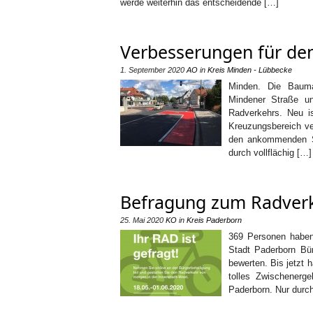
werde weiterhin das entscheidende […]
Verbesserungen für de
1. September 2020
AO
in
Kreis Minden - Lübbecke
Minden. Die Bauma
Mindener Straße u
Radverkehrs. Neu is
Kreuzungsbereich ve
den ankommenden St
durch vollflächig […]
Befragung zum Radverke
25. Mai 2020
KO
in
Kreis Paderborn
369 Personen haben 
Stadt Paderborn Bür
bewerten. Bis jetzt
tolles Zwischenerg
Paderborn. Nur durc