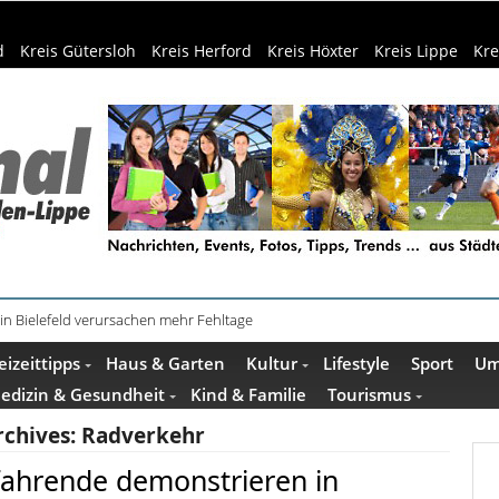
d
Kreis Gütersloh
Kreis Herford
Kreis Höxter
Kreis Lippe
Kre
in Bielefeld verursachen mehr Fehltage
schenkideen im Pop-up-Store in Büren
eizeittipps
Haus & Garten
Kultur
Lifestyle
Sport
Um
edizin & Gesundheit
Kind & Familie
Tourismus
rchives:
Radverkehr
fahrende demonstrieren in