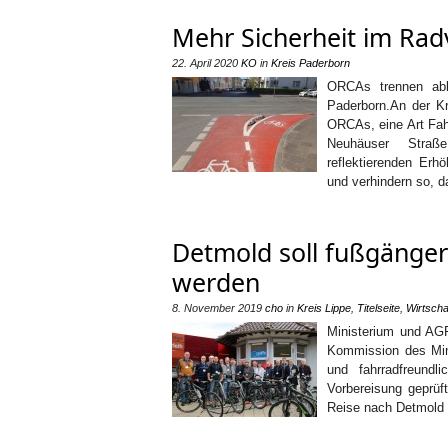
Mehr Sicherheit im Rad
22. April 2020
KO
in
Kreis Paderborn
ORCAs trennen ab
Paderborn.An der K
ORCAs, eine Art Fah
Neuhäuser Straße
reflektierenden Erh
und verhindern so, 
Detmold soll fußgänger
werden
8. November 2019
cho
in
Kreis Lippe
,
Titelseite
,
Wirtscha
Ministerium und AGF
Kommission des Min
und fahrradfreund
Vorbereisung geprüf
Reise nach Detmold z